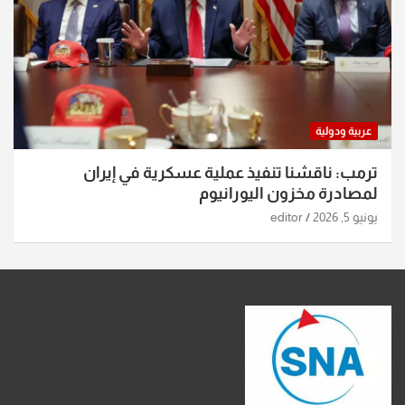
عربية ودولية
ترمب: ناقشنا تنفيذ عملية عسكرية في إيران
لمصادرة مخزون اليورانيوم
يونيو 5, 2026
editor