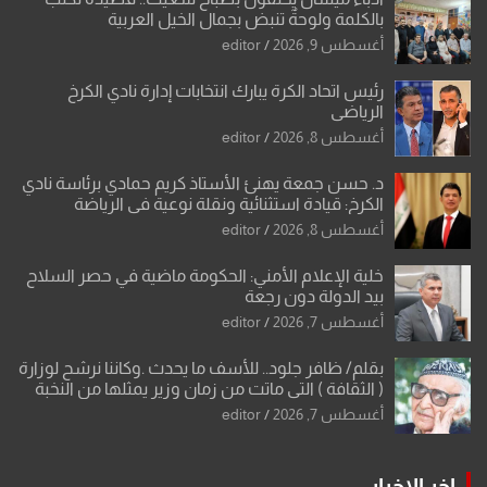
بالكلمة ولوحةٌ تنبض بجمال الخيل العربية
أغسطس 9, 2026
editor
رئيس اتحاد الكرة يبارك انتخابات إدارة نادي الكرخ
الرياضي
أغسطس 8, 2026
editor
د. حسن جمعة يهنئ الأستاذ كريم حمادي برئاسة نادي
الكرخ: قيادة استثنائية ونقلة نوعية في الرياضة
العراقية
أغسطس 8, 2026
editor
خلية الإعلام الأمني: الحكومة ماضية في حصر السلاح
بيد الدولة دون رجعة
أغسطس 7, 2026
editor
بقلم/ ظافر جلود.. للأسف ما يحدث .وكاننا نرشح لوزارة
( الثقافة ) التي ماتت من زمان وزير يمثلها من النخبة
والإرث العظيم للثقافة العراقية..
أغسطس 7, 2026
editor
اخر الاخبار