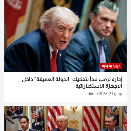
عربية ودولية
إدارة ترمب تبدأ بتفكيك “الدولة العميقة” داخل
الأجهزة الاستخباراتية
يونيو 23, 2026
editor