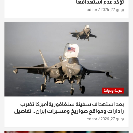
تؤكد عدم استهدافها
يوليو 22, 2026
editor
عربية ودولية
بعد استهداف سفينة سنغافوريةأميركا تضرب
رادارات ومواقع صواريخ ومسيرات إيران.. تفاصيل
الساعات الماضية
يونيو 27, 2026
editor