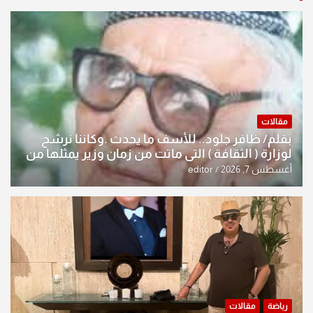
مقالات
بقلم/ ظافر جلود.. للأسف ما يحدث .وكاننا نرشح
لوزارة ( الثقافة ) التي ماتت من زمان وزير يمثلها من
النخبة والإرث العظيم للثقافة العراقية..
أغسطس 7, 2026
editor
رياضة
مقالات