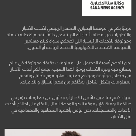
مرحبًا بكم في موقعنا الإخباري، المصدر الرئيسي لأحدث الأخبار
والتطورات من مختلف أنحاء العالم. نسعى دائمًا لتقديم تغطية شاملة
وموثوقة للأحداث الرئيسية التي تهمكم، سواء كنتم مهتمين
بالسياسة، الاقتصاد، التكنولوجيا، الصحة، الرياضة أو الفنون.
نحن نتفهم أهمية الحصول على معلومات دقيقة وموثوقة في عالم
يتسارع فيه وتيرة الأحداث يوميًا. لهذا السبب، نجمع لكم أحدث الأخبار
من مصادر موثوقة ومواقع معترف بها، ونقوم بتحليل وتقديم
المعلومات بشكل شامل يمكّنكم من فهم السياق والتداعيات.
سواء كنتم متابعين دائمين للأخبار أو تبحثون عن معلومات تؤثر في
حياتكم اليومية، فإن موقعنا هو الوجهة المثلى للبقاء على اطلاع بأحدث
الأحداث والمستجدات. نحن نؤمن بأهمية الشفافية والمصداقية في
نقل الأخبار،