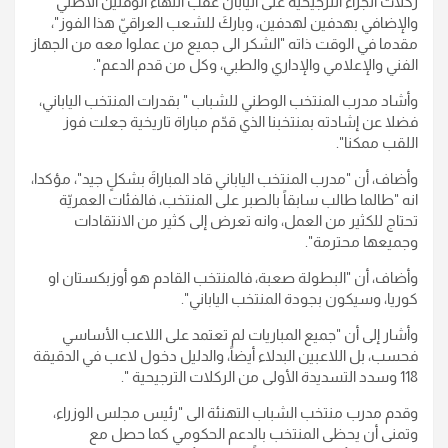
ركلات الجزاء الترجيحيّة على اليابان عقب انتهاء الوقتين الأصلي
والإضافي بهدفين لهدفين، وباركَ للشعب العراقيّ هذا الفوز"،
مقدما في الوقت ذاته "الشكر الى جميع من عملوا معه من الجهاز
الفني والإعلامي والإداري والطبي، وكل من قدم الدعم".
وأشاد مدرب المنتخب الوطني للشباب " بقدرات المنتخب الياباني،
فضلا عن إشادته بمنتخبنا الذي قدّم مباراة تاريخية جعلت فوز
اللقب ممكنا".
وأضاف، أن "مدرب المنتخب الياباني قاد المباراةَ بشكلٍ جيد"، مؤكدا،
انه "طالما طالب سابقاً بالصبر على المنتخب، فالفئات العمريّة
تحتاج للكثير من العمل، وانه تعرض إلى كثير من الانتقادات
وجميعها محترمة".
وأضاف، أن "البطولة صعبة، فالمنتخب القادم هو أوزبكستان او
كوريا، وسيكون بجودة المنتخب الياباني".
وأشار إلى أن "جميع المباريات لم تعتمد على اللاعب الأساسي
فحسب، بل اللاعبين البدلاء أيضاً، والدليل دخول لاعب في الدقيقة
118 وسدد التسديدة الأولى من الركلات الترجيحية ".
وقدم مدرب منتخب الشباب التهنئة الى "رئيس مجلس الوزراء،
وتمنى أن يحظى المنتخب بالدعم الحكومي كما حصل مع