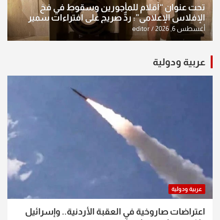
تحت عنوان “أقلام للمأجورين وسقوط في فخ
الإفلاس الإعلامي”: ردٌّ صريح على افتراءات سمير
الشكرجي
أغسطس 6, 2026
editor
عربية ودولية
عربية ودولية
اعتراضات صاروخية في العقبة الأردنية.. وإسرائيل