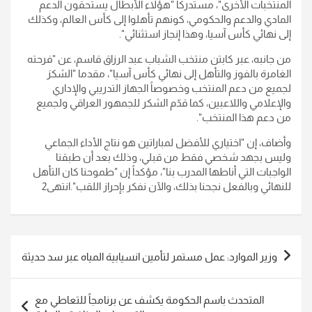
المنتخبات الأخرى"، مستدركاً "هؤلاء الأبطال يستحقون الدعم
المادي والدعم والحكومي، كونهم تأهلوا إلى كأس العالم، وكذلك
إلى نهائي كأس آسيا، وهذا إنجاز استثنائي".
من جانبه، عبر كابتن منتخب الشباب عبد الرزاق قاسم، عن "فرحته
الغامرة بالفوز والتأهل إلى نهائي كأس آسيا"، مقدما "الشكرَ
لجميع من دعم المنتخب وخصوصاً الجهاز التدريبي والإداري
والإعلامي واللاعبين، كما قدّم الشكر للجمهور العراقي ولجميع
من دعم هذا المنتخب".
وأضاف، إن "اختياري للأفضل لمباراتين هو نتاج الأداء الجماعي
وليس بجهد شخصي فقط من قبلي، وذلك بعد أن طبقنا
الواجبات التي أناطها المدرب بنا"، مؤكداً إن "طموحنا كان التأهل
للنهائي وبالفعل نجحنا بذلك، والآن نفكر بإحراز اللقب".انتهى2
تصفّح
وزير الموارد: عمل مستمر لتأمين انسيابية المياه عبر سد حديثة
المقالات
المتحدث باسم الحكومة يكشف عن برنامجاً للتعاطي مع