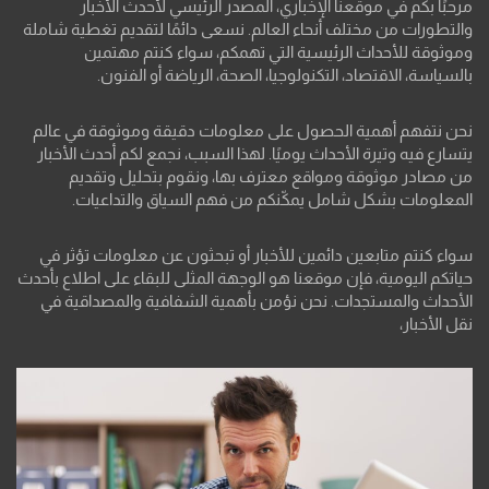
مرحبًا بكم في موقعنا الإخباري، المصدر الرئيسي لأحدث الأخبار
والتطورات من مختلف أنحاء العالم. نسعى دائمًا لتقديم تغطية شاملة
وموثوقة للأحداث الرئيسية التي تهمكم، سواء كنتم مهتمين
بالسياسة، الاقتصاد، التكنولوجيا، الصحة، الرياضة أو الفنون.
نحن نتفهم أهمية الحصول على معلومات دقيقة وموثوقة في عالم
يتسارع فيه وتيرة الأحداث يوميًا. لهذا السبب، نجمع لكم أحدث الأخبار
من مصادر موثوقة ومواقع معترف بها، ونقوم بتحليل وتقديم
المعلومات بشكل شامل يمكّنكم من فهم السياق والتداعيات.
سواء كنتم متابعين دائمين للأخبار أو تبحثون عن معلومات تؤثر في
حياتكم اليومية، فإن موقعنا هو الوجهة المثلى للبقاء على اطلاع بأحدث
الأحداث والمستجدات. نحن نؤمن بأهمية الشفافية والمصداقية في
نقل الأخبار،