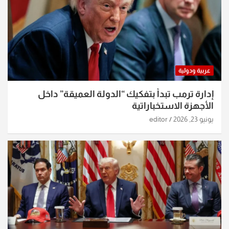
عربية ودولية
إدارة ترمب تبدأ بتفكيك “الدولة العميقة” داخل
الأجهزة الاستخباراتية
يونيو 23, 2026
editor