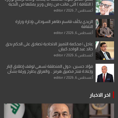
( الثقافة ) التي ماتت من زمان وزير يمثلها من النخبة
والإرث العظيم للثقافة العراقية..
أغسطس 7, 2026
editor
الزيدي يكلّف قاسم طاهر السوداني بإدارة وزارة
الثقافة
أغسطس 6, 2026
editor
عاجل | محكمة التمييز الاتحادية تصادق على الحكم بحق
خالد عبد الواحد كبيان
أغسطس 6, 2026
editor
فؤاد حسين : دول المنطقة تسعى لوقف إطلاق النار
وإعادة فتح مضيق هرمز .. والعراق يطرح ورقة بشأن
تحولات القدس
أغسطس 6, 2026
editor
اخر الاخبار