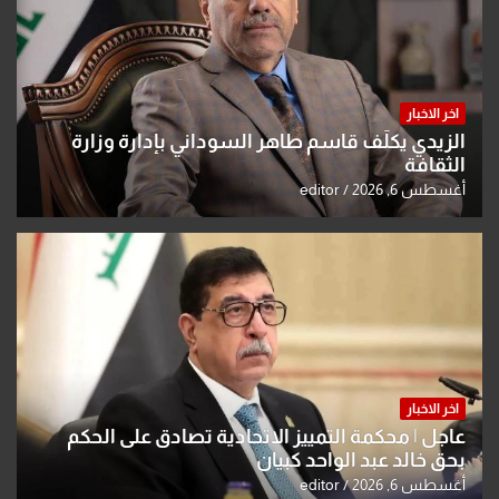
اخر الاخبار
الزيدي يكلّف قاسم طاهر السوداني بإدارة وزارة
الثقافة
أغسطس 6, 2026
editor
اخر الاخبار
عاجل | محكمة التمييز الاتحادية تصادق على الحكم
بحق خالد عبد الواحد كبيان
أغسطس 6, 2026
editor