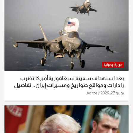
عربية ودولية
بعد استهداف سفينة سنغافوريةأميركا تضرب
رادارات ومواقع صواريخ ومسيرات إيران.. تفاصيل
الساعات الماضية
يونيو 27, 2026
editor