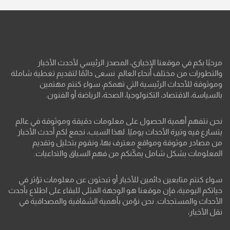
مرحبًا بكم في موقعنا الإخباري، المصدر الرئيسي لأحدث الأخبار
والتطورات من مختلف أنحاء العالم. نسعى دائمًا لتقديم تغطية شاملة
وموثوقة للأحداث الرئيسية التي تهمكم، سواء كنتم مهتمين
بالسياسة، الاقتصاد، التكنولوجيا، الصحة، الرياضة أو الفنون.
نحن نتفهم أهمية الحصول على معلومات دقيقة وموثوقة في عالم
يتسارع فيه وتيرة الأحداث يوميًا. لهذا السبب، نجمع لكم أحدث الأخبار
من مصادر موثوقة ومواقع معترف بها، ونقوم بتحليل وتقديم
المعلومات بشكل شامل يمكّنكم من فهم السياق والتداعيات.
سواء كنتم متابعين دائمين للأخبار أو تبحثون عن معلومات تؤثر في
حياتكم اليومية، فإن موقعنا هو الوجهة المثلى للبقاء على اطلاع بأحدث
الأحداث والمستجدات. نحن نؤمن بأهمية الشفافية والمصداقية في
نقل الأخبار،