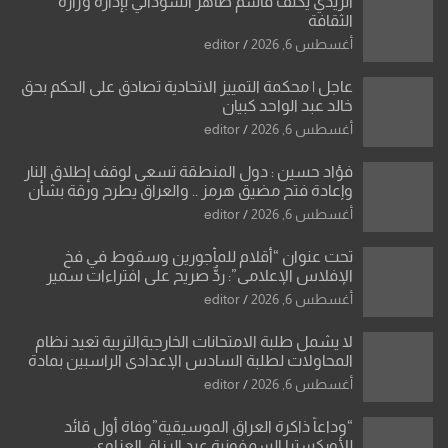
الزيدي يكلّف قاسم طاهر السوداني بإدارة وزارة
الثقافة
أغسطس 6, 2026
editor
عاجل | محكمة التمييز الاتحادية تصادق على الحكم بحق
خالد عبد الواحد كبيان
أغسطس 6, 2026
editor
فؤاد حسين : دول المنطقة تسعى لوقف إطلاق النار
وإعادة فتح مضيق هرمز .. والعراق يطرح ورقة بشأن
تحولات القدس
أغسطس 6, 2026
editor
تحت عنوان “أقلام للمأجورين وسقوط في فخ
الإفلاس الإعلامي”: ردٌّ صريح على افتراءات سمير
الشكرجي
أغسطس 6, 2026
editor
لا يشمل طلبة الامتحانات الخارجيةالتربية تعيد نظام
المحاولات لطلبة السادس الإعدادي الراسبين بمادة
أو مادتين
أغسطس 6, 2026
editor
“وداعاً ذاكرة العراق الموسيقية”وفاة أول قائد
للأوركسترا السمفونية عبد الرزاق العزاوي