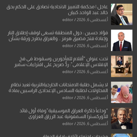
عاجل | محكمة التمييز الاتحادية تصادق على الحكم بحق
خالد عبد الواحد كبيان
أغسطس 6, 2026
editor
فؤاد حسين : دول المنطقة تسعى لوقف إطلاق النار
وإعادة فتح مضيق هرمز .. والعراق يطرح ورقة بشأن
تحولات القدس
أغسطس 6, 2026
editor
تحت عنوان “أقلام للمأجورين وسقوط في فخ
الإفلاس الإعلامي”: ردٌّ صريح على افتراءات سمير
الشكرجي
أغسطس 6, 2026
editor
لا يشمل طلبة الامتحانات الخارجيةالتربية تعيد نظام
المحاولات لطلبة السادس الإعدادي الراسبين بمادة
أو مادتين
أغسطس 6, 2026
editor
“وداعاً ذاكرة العراق الموسيقية”وفاة أول قائد
للأوركسترا السمفونية عبد الرزاق العزاوي
أغسطس 6, 2026
editor
مخرجات اجتماع ائتلاف إدارة الدولة