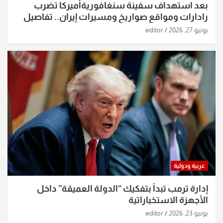
بعد استهداف سفينة سنغافوريةأميركا تضرب
رادارات ومواقع صواريخ ومسيرات إيران.. تفاصيل
الساعات الماضية
يونيو 27, 2026
editor
عربية ودولية
إدارة ترمب تبدأ بتفكيك “الدولة العميقة” داخل
الأجهزة الاستخباراتية
يونيو 23, 2026
editor