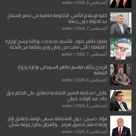
العراقية
أغسطس 8, 2026
editor
خلية الإعلام الأمني: الحكومة ماضية في حصر السلاح
بيد الدولة دون رجعة
أغسطس 7, 2026
editor
بقلم/ ظافر جلود.. للأسف ما يحدث .وكاننا نرشح لوزارة
( الثقافة ) التي ماتت من زمان وزير يمثلها من النخبة
والإرث العظيم للثقافة العراقية..
أغسطس 7, 2026
editor
الزيدي يكلّف قاسم طاهر السوداني بإدارة وزارة
الثقافة
أغسطس 6, 2026
editor
عاجل | محكمة التمييز الاتحادية تصادق على الحكم بحق
خالد عبد الواحد كبيان
أغسطس 6, 2026
editor
فؤاد حسين : دول المنطقة تسعى لوقف إطلاق النار
وإعادة فتح مضيق هرمز .. والعراق يطرح ورقة بشأن
تحولات القدس
أغسطس 6, 2026
editor