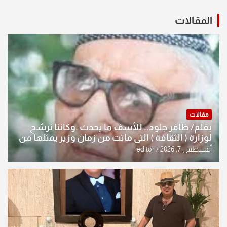
المقالات
مقالات
بقلم/ ظافر جلود.. للأسف ما يحدث .وكاننا نرشح
لوزارة ( الثقافة ) التي ماتت من زمان وزير يمثلها من
النخبة والإرث العظيم للثقافة العراقية..
أغسطس 7, 2026
editor