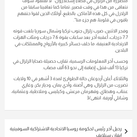
متضررة من الزلزال في قضاء إسكندرون: "لا تقلقوا، سوف
نتعافى من هذا في وقت قصير، تماما كما تعافينا سابقا من
الزلازل في كل هذه الأماكن. بالطبع، أولئك الذين لقوا حتفهم
باقون في قلوبنا، هم جزء منا".
وفجر الاثنين، ضرب زلزال جنوب تركيا وشمال سوريا بلغت قوته
7.7 درجات، أعقبه آخر بعد ساعات بقوة 7.6 درجات ومئات الهزات
الارتدادية العنيفة، ما خلف خسائر كبيرة بالأرواح والممتلكات في
البلدين.
وحسب آخر المعلومات الرسمية، تقارب حصيلة ضحايا الزلزال في
تركيا 13 ألف قتيل، إضافة إلى نحو 63 ألف مصاب.
والثلاثاء، أعلن أردوغان حالة الطوارئ لمدة 3 أشهر في 10 ولايات
تضررت من الزلزال، وهي أضنة، وأدي يمان، وديار بكر، وغازي
عنتاب، وهطاي، وقهرمان مرعش، وكيليس، وملاطية، وعثمانية،
وشانلي أورفة. انتهى/3
تصفّح
رحيل آخر رئيس لحكومة روسيا الاتحادية الاشتراكية السوفيتية
المقالات
إيفان سيلايف