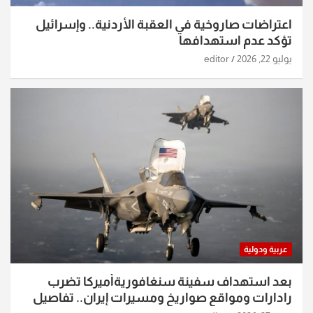
اعتراضات صاروخية في العقبة الأردنية.. وإسرائيل
تؤكد عدم استهدافها
يوليو 22, 2026
editor
عربية ودولية
بعد استهداف سفينة سنغافوريةأميركا تضرب
رادارات ومواقع صواريخ ومسيرات إيران.. تفاصيل