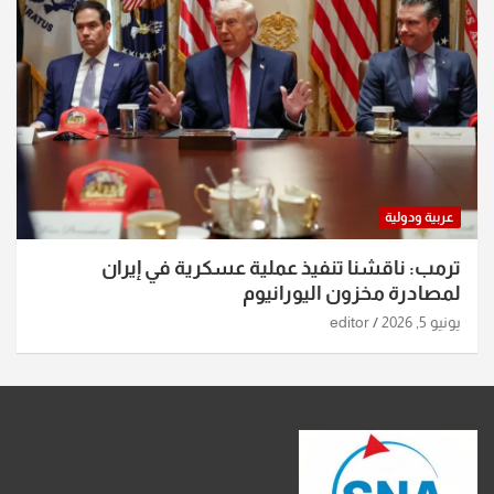
عربية ودولية
ترمب: ناقشنا تنفيذ عملية عسكرية في إيران
لمصادرة مخزون اليورانيوم
يونيو 5, 2026
editor