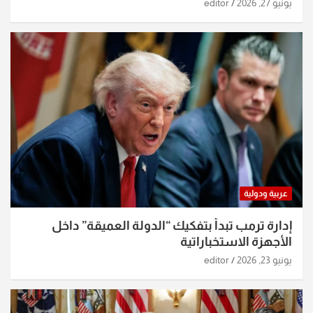
الساعات الماضية
يونيو 27, 2026
editor
عربية ودولية
إدارة ترمب تبدأ بتفكيك “الدولة العميقة” داخل
الأجهزة الاستخباراتية
يونيو 23, 2026
editor