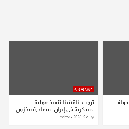
عربية ودولية
دولة
ترمب: ناقشنا تنفيذ عملية
عسكرية في إيران لمصادرة مخزون
اليورانيوم
يونيو 5, 2026
editor