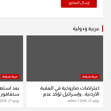
عربية ودولية
عربية ودولية
عربية ودولية
اعتراضات صاروخية في العقبة
بعد استه
الأردنية.. وإسرائيل تؤكد عدم
سنغافورية
استهدافها
ومواقع صو
يوليو 22, 2026
editor
يونيو 27, 2026
تفاصيل ال