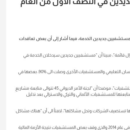
دين في النصف الأول من العام
مستشفيين جديدين الخدمة، فيما أشار إلى أن بعض تعاقدات
ل قائمة"، مبينا أن "مستشفيين جديدين سيدخلان الخدمة في
واضاف أن "نسب إنجاز مستشفى البصرة التعليمي ومستشفى ميسان التعليمي والمستشفيات الأخرى وصلت الى 90‎%‎، بعضها في
وتابع أن "هناك أولوية ضمن البرنامج الحكومي بشأن مشروع المستشفيات"، موضحا أن "لجنة الأمر الديواني 45 تتوالى متابعة مشاريع
تابعتها للمستشفيات: الألماني والتركي والاسترالي بعد تذليل
نها تستضيف الشركات وتحل مشاكلها"، لافتاً الى أن "هناك مشاكل
وبين أن "بعض المشاريع حصل فيها اندثار نتيجة الأمر الديواني 347 في عام 2014 والذي وقف بعض المستشفيات نتيجة الأزمة المالية