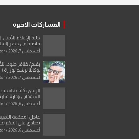
المشاركات الاخيرة
خلية الإعلام الأمني: 
ماضية في حصر السلاح
دون رجعة
أغسطس 7, 2026
tor
بقلم/ ظافر جلود.. ل
.وكاننا نرشح لوزارة ( ا
ماتت من زم
أغسطس 7, 2026
tor
النخبة والإرث العظيم
العراقية..
الزيدي يكلّف قاسم 
السوداني بإدارة وزارة
أغسطس 6, 2026
tor
عاجل | محكمة التمييز 
تصادق على الحكم بحق
الواحد كبيان
أغسطس 6, 2026
tor