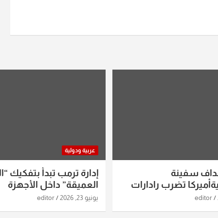
عربية ودولية
داف سفينة
إدارة ترمب تبدأ بتفكيك “ال
أميركا تضرب رادارات
العميقة” داخل الأجهزة
اريخ ومسيرات إيران..
الاستخباراتية
editor
يونيو 23, 2026
editor
ساعات الماضية