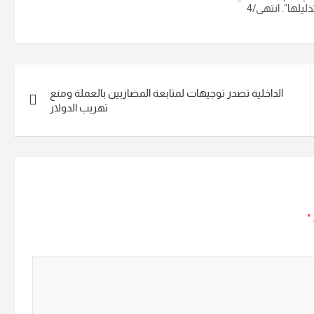
لها". انتهى/4
الداخلية تصدر توجيهات لمتابعة المضاربين بالعملة ومنع
تهريب الدولار
*