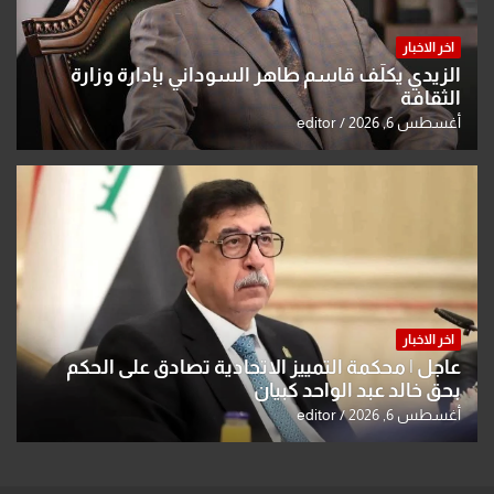
اخر الاخبار
الزيدي يكلّف قاسم طاهر السوداني بإدارة وزارة
الثقافة
أغسطس 6, 2026
editor
اخر الاخبار
عاجل | محكمة التمييز الاتحادية تصادق على الحكم
بحق خالد عبد الواحد كبيان
أغسطس 6, 2026
editor