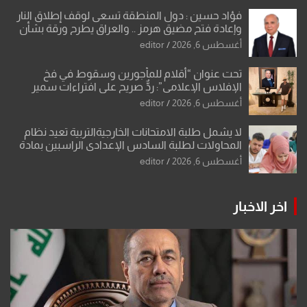
فؤاد حسين : دول المنطقة تسعى لوقف إطلاق النار
وإعادة فتح مضيق هرمز .. والعراق يطرح ورقة بشأن
تحولات القدس
أغسطس 6, 2026
editor
تحت عنوان “أقلام للمأجورين وسقوط في فخ
الإفلاس الإعلامي”: ردٌّ صريح على افتراءات سمير
الشكرجي
أغسطس 6, 2026
editor
لا يشمل طلبة الامتحانات الخارجيةالتربية تعيد نظام
المحاولات لطلبة السادس الإعدادي الراسبين بمادة
أو مادتين
أغسطس 6, 2026
editor
اخر الاخبار