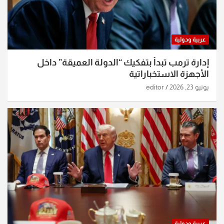
عربية ودولية
إدارة ترمب تبدأ بتفكيك “الدولة العميقة” داخل
الأجهزة الاستخباراتية
يونيو 23, 2026
editor
عربية ودولية