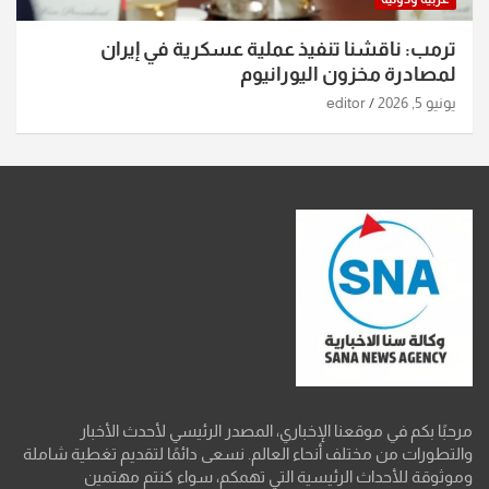
ترمب: ناقشنا تنفيذ عملية عسكرية في إيران
لمصادرة مخزون اليورانيوم
يونيو 5, 2026
editor
مرحبًا بكم في موقعنا الإخباري، المصدر الرئيسي لأحدث الأخبار
والتطورات من مختلف أنحاء العالم. نسعى دائمًا لتقديم تغطية شاملة
وموثوقة للأحداث الرئيسية التي تهمكم، سواء كنتم مهتمين