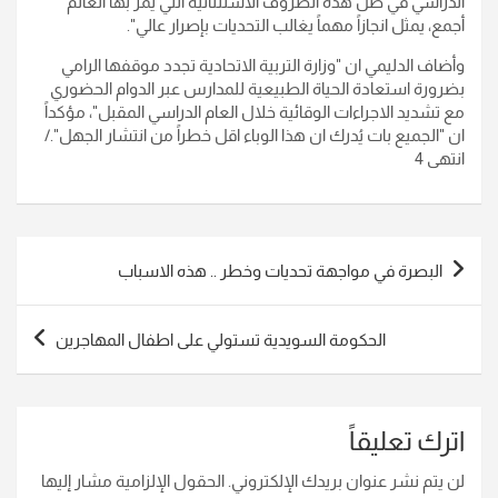
الدراسي في ظل هذه الظروف الاستثنائية التي يمر بها العالم
أجمع، يمثل انجازاً مهماً يغالب التحديات بإصرار عالي".
وأضاف الدليمي ان "وزارة التربية الاتحادية تجدد موقفها الرامي
بضرورة استعادة الحياة الطبيعية للمدارس عبر الدوام الحضوري
مع تشديد الاجراءات الوقائية خلال العام الدراسي المقبل"، مؤكداً
ان "الجميع بات يُدرك ان هذا الوباء اقل خطراً من انتشار الجهل"./
انتهى 4
تصفّح
البصرة في مواجهة تحديات وخطر .. هذه الاسباب
المقالات
الحكومة السويدية تستولي على اطفال المهاجرين
اترك تعليقاً
لن يتم نشر عنوان بريدك الإلكتروني.
الحقول الإلزامية مشار إليها