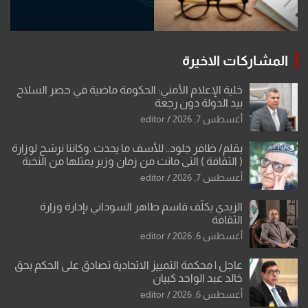
المشاركات الاخيرة
خلية الإعلام الأمني: الحكومة ماضية في حصر السلاح
بيد الدولة دون رجعة
أغسطس 7, 2026
editor
بقلم/ ظافر جلود.. للأسف ما يحدث .وكاننا نرشح لوزارة
( الثقافة ) التي ماتت من زمان وزير يمثلها من النخبة
والإرث العظيم للثقافة العراقية..
أغسطس 7, 2026
editor
الزيدي يكلّف قاسم طاهر السوداني بإدارة وزارة
الثقافة
أغسطس 6, 2026
editor
عاجل | محكمة التمييز الاتحادية تصادق على الحكم بحق
خالد عبد الواحد كبيان
أغسطس 6, 2026
editor