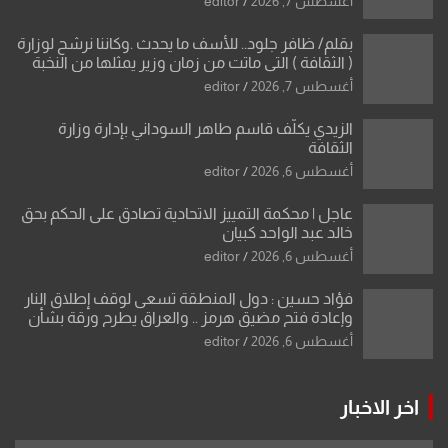
أغسطس 7, 2026
editor
بقلم/ ظافر جلود.. للأسف ما يحدث .وكاننا نرشح لوزارة
( الثقافة ) التي ماتت من زمان وزير يمثلها من النخبة
والإرث العظيم للثقافة العراقية..
أغسطس 7, 2026
editor
الزيدي يكلّف قاسم طاهر السوداني بإدارة وزارة
الثقافة
أغسطس 6, 2026
editor
عاجل | محكمة التمييز الاتحادية تصادق على الحكم بحق
خالد عبد الواحد كبيان
أغسطس 6, 2026
editor
فؤاد حسين : دول المنطقة تسعى لوقف إطلاق النار
وإعادة فتح مضيق هرمز .. والعراق يطرح ورقة بشأن
تحولات القدس
أغسطس 6, 2026
editor
اخر الاخبار