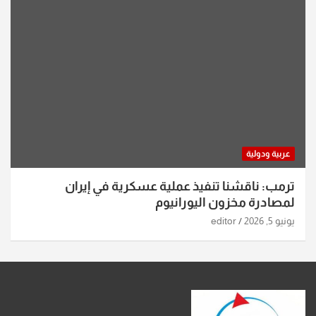
عربية ودولية
ترمب: ناقشنا تنفيذ عملية عسكرية في إيران
لمصادرة مخزون اليورانيوم
يونيو 5, 2026
editor