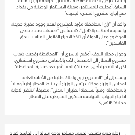
وليست أرض بلدية للمحافظة”، مبيناً أن “موافقة وزير المالية
السابق أعطيت للمستثمر، وهيئة الاستثمار الوطنية في بغداد
منح إجازة مشروع المقبرة الجديدة”.
وأكد، أن “رأي المحافظة مؤيد للمشروع لعدم وجود مقبرة جديدة،
والقديمة امتلأت بالكامل”، كاشفاً عن “صفقات فساد تخص
الموضوع وعلى الدولة أن تتخذ الاجراء القانوني المناسب بحق
الفاسدين”.
وحول مطار النجف، أوضح الياسري أن “المحافظة رفضت ذهاب
مشروع المطار الى الاستثمار، لأنه بالأساس مشروع استثماري،
لكن احالته مرة أخرى بعد تلكؤ المستثمر يعد خسارة للمحافظة”.
ولفت إلى أن “المشروع رابح ولذلك طلبنا من الأمانة العامة
لمجلس الوزراء ومكتب رئيس الوزراء أن يرتبط المطار إدارياً ومالياً
بالمحافظة، وفنياً بسلطة الطيران المدني”، مضيفاً: “ننتظر الإجابة
اذا جاء الجواب بالموافقة ستكون السيطرة على المطار
محلية”.\انتهى3
تصفّح
رحلة جوية تكشف الخيبة.. مسافر يوجه رسالة الى الفاسد كفاح