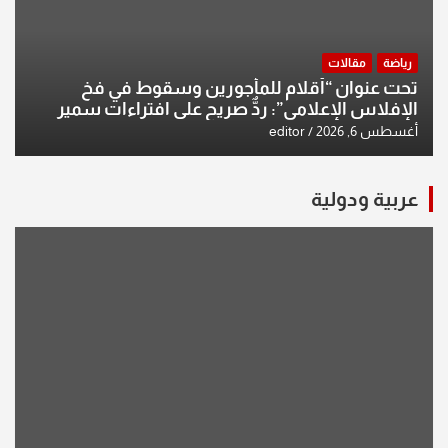
رياضة
مقالات
تحت عنوان “أقلام للمأجورين وسقوط في فخ
الإفلاس الإعلامي”: ردٌّ صريح على افتراءات سمير
الشكرجي
أغسطس 6, 2026
editor
عربية ودولية