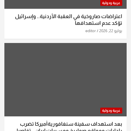
عربية ودولية
اعتراضات صاروخية في العقبة الأردنية.. وإسرائيل
تؤكد عدم استهدافها
يوليو 22, 2026
editor
عربية ودولية
بعد استهداف سفينة سنغافوريةأميركا تضرب
رادارات ومواقع صواريخ ومسيرات إيران.. تفاصيل