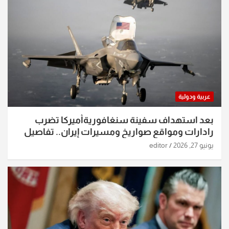
عربية ودولية
بعد استهداف سفينة سنغافوريةأميركا تضرب
رادارات ومواقع صواريخ ومسيرات إيران.. تفاصيل
الساعات الماضية
يونيو 27, 2026
editor