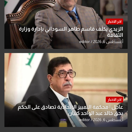
اخر الاخبار
الزيدي يكلّف قاسم طاهر السوداني بإدارة وزارة
الثقافة
أغسطس 6, 2026
editor
اخر الاخبار
عاجل | محكمة التمييز الاتحادية تصادق على الحكم
بحق خالد عبد الواحد كبيان
أغسطس 6, 2026
editor