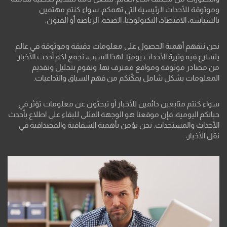
وموثوقة للأحداث الرئيسية التي تهمكم، سواء كنتم مهتمين
بالسياسة، الاقتصاد، التكنولوجيا، الصحة، الرياضة أو الفنون.
نحن نتفهم أهمية الحصول على معلومات دقيقة وموثوقة في عالم
يتسارع فيه وتيرة الأحداث يوميًا. لهذا السبب، نجمع لكم أحدث الأخبار
من مصادر موثوقة ومواقع معترف بها، ونقوم بتحليل وتقديم
المعلومات بشكل شامل يمكّنكم من فهم السياق والتداعيات.
سواء كنتم متابعين دائمين للأخبار أو تبحثون عن معلومات تؤثر في
حياتكم اليومية، فإن موقعنا هو الوجهة المثلى للبقاء على اطلاع بأحدث
الأحداث والمستجدات. نحن نؤمن بأهمية الشفافية والمصداقية في
نقل الأخبار،