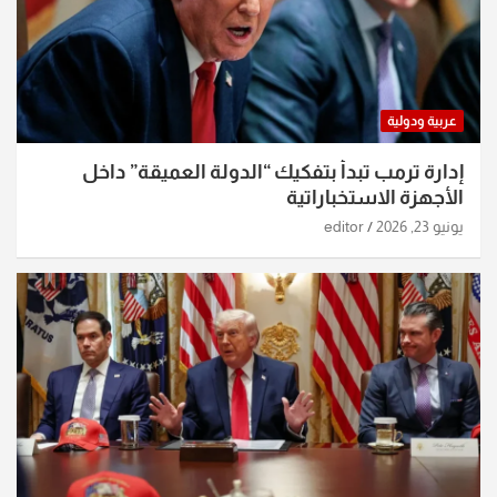
عربية ودولية
إدارة ترمب تبدأ بتفكيك “الدولة العميقة” داخل
الأجهزة الاستخباراتية
يونيو 23, 2026
editor