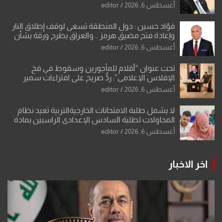
أغسطس 6, 2026
editor
فؤاد حسين : دول المنطقة تسعى لوقف إطلاق النار
وإعادة فتح مضيق هرمز .. والعراق يطرح ورقة بشأن
تحولات القدس
أغسطس 6, 2026
editor
تحت عنوان “أقلام للمأجورين وسقوط في فخ
الإفلاس الإعلامي”: ردٌّ صريح على افتراءات سمير
الشكرجي
أغسطس 6, 2026
editor
لا يشمل طلبة الامتحانات الخارجيةالتربية تعيد نظام
المحاولات لطلبة السادس الإعدادي الراسبين بمادة
أو مادتين
أغسطس 6, 2026
editor
اخر الاخبار