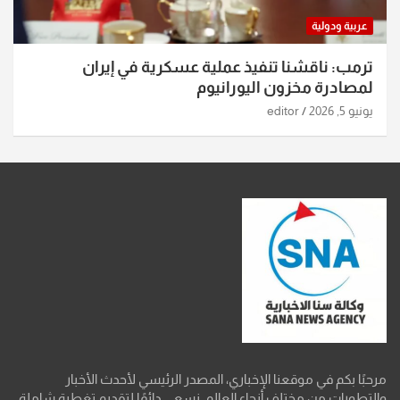
عربية ودولية
ترمب: ناقشنا تنفيذ عملية عسكرية في إيران
لمصادرة مخزون اليورانيوم
يونيو 5, 2026
editor
مرحبًا بكم في موقعنا الإخباري، المصدر الرئيسي لأحدث الأخبار
والتطورات من مختلف أنحاء العالم. نسعى دائمًا لتقديم تغطية شاملة