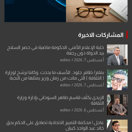
المشاركات الاخيرة
خلية الإعلام الأمني: الحكومة ماضية في حصر السلاح
بيد الدولة دون رجعة
أغسطس 7, 2026
editor
بقلم/ ظافر جلود.. للأسف ما يحدث .وكاننا نرشح لوزارة
( الثقافة ) التي ماتت من زمان وزير يمثلها من النخبة
والإرث العظيم للثقافة العراقية..
أغسطس 7, 2026
editor
الزيدي يكلّف قاسم طاهر السوداني بإدارة وزارة
الثقافة
أغسطس 6, 2026
editor
عاجل | محكمة التمييز الاتحادية تصادق على الحكم بحق
خالد عبد الواحد كبيان