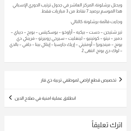
ويحتل برشلونة، المركز العاشر في جدول ترتيب الدوري الإسباني
هذا الموسم برصيد 7 نقاط من 3 مباريات فقط.
وجاءت قائمة برشلونة كالتالي:
تير شتيجن – دست – بيكيه – أراوخو – بوسكيتس – بويج – ديباي –
دمير – نيتو – كوتينيو – لينغليت – سيرجي روبيرتو – فرينكي دي
يونج – مينجويزا – أومتيتي – إريك جارسيا – إيناكي بينا – جافي – بالدي
– لوك دي يونج. انتهى 2
تصفّح
تخصيص قطع اراضي لموظفي تربية ذي قار
المقالات
انطلاق عملية امنية في صلاح الدين
اترك تعليقاً