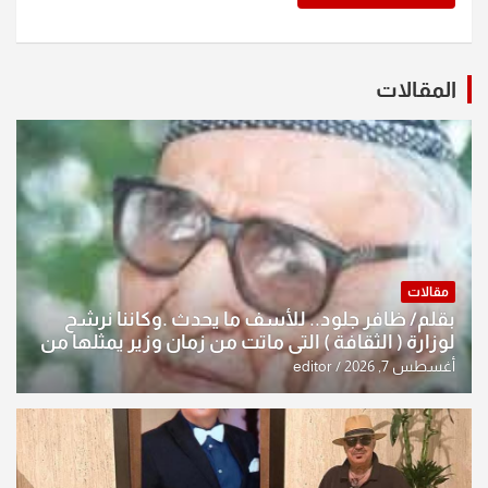
المقالات
مقالات
بقلم/ ظافر جلود.. للأسف ما يحدث .وكاننا نرشح
لوزارة ( الثقافة ) التي ماتت من زمان وزير يمثلها من
النخبة والإرث العظيم للثقافة العراقية..
أغسطس 7, 2026
editor