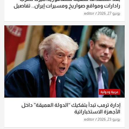
رادارات ومواقع صواريخ ومسيرات إيران.. تفاصيل
الساعات الماضية
يونيو 27, 2026
editor
عربية ودولية
إدارة ترمب تبدأ بتفكيك “الدولة العميقة” داخل
الأجهزة الاستخباراتية
يونيو 23, 2026
editor