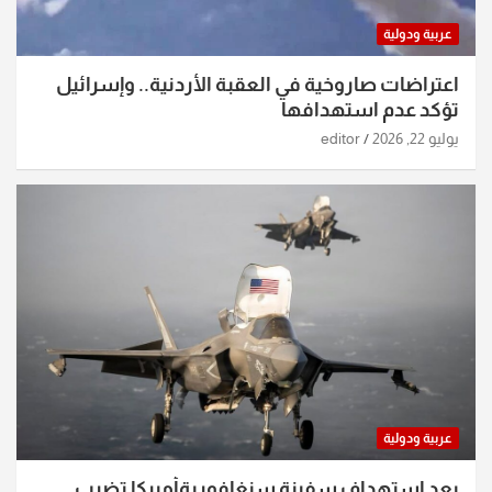
عربية ودولية
اعتراضات صاروخية في العقبة الأردنية.. وإسرائيل
تؤكد عدم استهدافها
يوليو 22, 2026
editor
عربية ودولية
بعد استهداف سفينة سنغافوريةأميركا تضرب