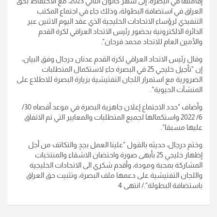
إقامتها في البصرة، إلى شهر كانون الثاني 2023، مع الاحتفاظ بحق
العراق في استضافة البطولة، وذلك جاء في اجتماع المكتب
التنفيذي لرؤساء الاتحادات الخليجية الذي عقد اليوم الاثنين عبر
الدائرة الالكترونية بحضور رئيس الاتحاد العراقي لكرة القدم
والأمين العام للاتحاد محمد فرحان".
وقال رئيس الاتحاد العراقي لكرة القدم عدنان درجال وفق البيان،
إن "تأجيل خليجي 25 في البصرة جاء لاستكمال المتطلبات
الضرورية مع استمرار اللجان التفتيشية بزيارة البصرة للاطلاع على
المنشآت الحيوية".
وأضاف "حدد الاجتماع إعلان جاهزية البصرة في موعد أقصاه 30/
6/ 2022 واستكمالها لجميع المتطلبات والمعايير التي تم الاتفاق
عليها مسبقا".
وختم درجال، حديثه بالقول "علينا العمل بجدٍ والتكاتف من أجل
إظهار خليجي 25 بأبهى صورة واحتضان الاشقاء والمنتخبات
المشاركة بمحبة ومودة، وأقدم شكري الى الاتحادات الخليجية
واللجان التفتيشية على دعمها ملف البصرة، وتثبيت حق العراق
باستضافة البطولة"./ انتهى 4