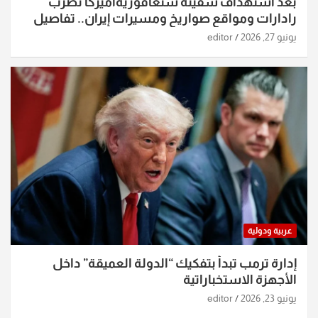
بعد استهداف سفينة سنغافوريةأميركا تضرب
رادارات ومواقع صواريخ ومسيرات إيران.. تفاصيل
الساعات الماضية
يونيو 27, 2026
editor
عربية ودولية
إدارة ترمب تبدأ بتفكيك “الدولة العميقة” داخل
الأجهزة الاستخباراتية
يونيو 23, 2026
editor