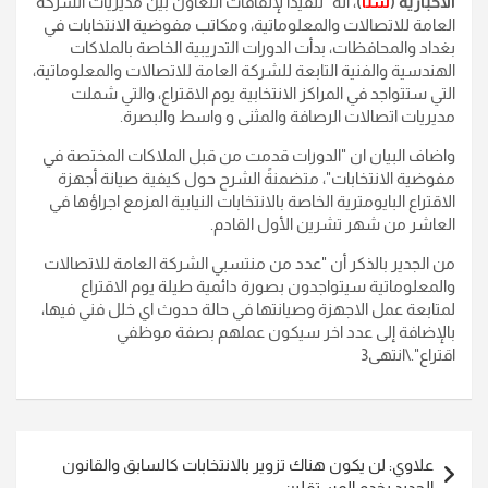
الاخبارية (
سنا
)
، انه "تنفيذا لإتفاقات التعاون بين مديريات الشركة
العامة للاتصالات والمعلوماتية، ومكاتب مفوضية الانتخابات في
بغداد والمحافظات، بدأت الدورات التدريبية الخاصة بالملاكات
الهندسية والفنية التابعة للشركة العامة للاتصالات والمعلوماتية،
التي ستتواجد في المراكز الانتخابية يوم الاقتراع، والتي شملت
مديريات اتصالات الرصافة والمثنى و واسط والبصرة.
واضاف البيان ان "الدورات قدمت من قبل الملاكات المختصة في
مفوضية الانتخابات"، متضمنةً الشرح حول كيفية صيانة أجهزة
الاقتراع البايومترية الخاصة بالانتخابات النيابية المزمع اجراؤها في
العاشر من شهر تشرين الأول القادم.
من الجدير بالذكر أن "عدد من منتسبي الشركة العامة للاتصالات
والمعلوماتية سيتواجدون بصورة دائمية طيلة يوم الاقتراع
لمتابعة عمل الاجهزة وصيانتها في حالة حدوث اي خلل فني فيها،
بالإضافة إلى عدد اخر سيكون عملهم بصفة موظفي
اقتراع".\انتهى3
تصفّح
علاوي: لن يكون هناك تزوير بالانتخابات كالسابق والقانون
المقالات
الجديد يخدم المستقلين