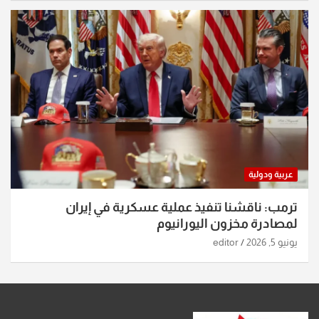
عربية ودولية
ترمب: ناقشنا تنفيذ عملية عسكرية في إيران
لمصادرة مخزون اليورانيوم
يونيو 5, 2026
editor