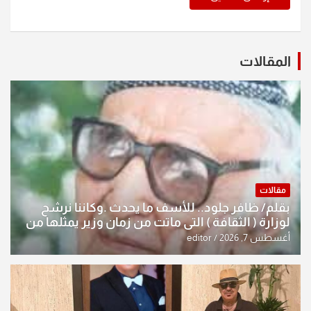
المقالات
مقالات
بقلم/ ظافر جلود.. للأسف ما يحدث .وكاننا نرشح
لوزارة ( الثقافة ) التي ماتت من زمان وزير يمثلها من
النخبة والإرث العظيم للثقافة العراقية..
أغسطس 7, 2026
editor