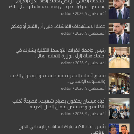
“محكمة الكاس” ترفض تجميد اتحاد الكرة العراقي
وتدحض افتراءات درجال وتمنحه مهلة للرد على تلك
الشكوى
أغسطس 9, 2026
editor
حملة الاستهداف الفاشلة… دليل أن القلم أوجعكم
أغسطس 9, 2026
editor
رئيس جامعة الفرات الأوسط التقنية يشارك في
اجتماع هيئة الرأي بوزارة التعليم العالي
أغسطس 9, 2026
editor
منتدى أديبات البصرة يقيم جلسة حوارية حول الأدب
والسلوك الإنساني…
أغسطس 9, 2026
editor
أدباء ميسان يحتفون بصباح شغيت.. قصيدةٌ تُكتب
بالكلمة ولوحةٌ تنبض بجمال الخيل العربية
أغسطس 9, 2026
editor
رئيس اتحاد الكرة يبارك انتخابات إدارة نادي الكرخ
الرياضي