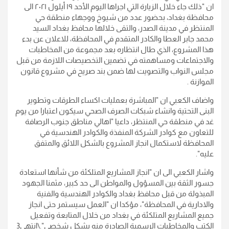
ان "ذلك جاء خلال الزيارة التي اجراها اليوم الأحد ١٩ أيلول ٢٠٢١ الى
محافظة بغداد، بحضور عدد من شيوخ ووجهاء منطقة حي
المنتظر في مدينة الصدر، والتقى خلالها محافظ بغداد السيد
محمد جابر العطا والكادر المتقدم في المحافظة، للاعلان عن بدء
هذا المشروع، الذي طال انتظاره بعد مجموعة من المخاطبات
والاجتماعات ومساهمته في تضمين التخصيصات اللازمة من قبل
مجلس النواب والتصويت لها ضمن بند صريح في مشروع قانون
الموازنة .
واضاف الكعبي ان "المباشرة بعمليات اكساء الطرقات وتطوير
البنى التحتية وانشاء شبكات الصرف الصحي سيكون اعتبارا من يوم
غد في منطقة حي المنتظر، داعيا "اهالي مناطق جنوب الرصافة
للتعاون مع كوادر الشركة المنفذة والكوادر الهندسية في
المحافظة لاستكمال انجاز المشروع بالشكل اللائق والمتفق
عليه".
واشار الكعبي الى ان "انجاز المشاريع المتلكئة من شأنها استعادة
جسور الثقة بين المسؤول والمواطن الى حد كبير، مثمنا الجهود
المبذولة من قبل محافظ بغداد والكوادر الهندسية والفنية
والادارية في المحافظة"، مؤكدا ان "العمل سيستمر حتى انجاز
جميع المشاريع المتلكئة في بغداد من خلال المتابعة وتفعيل
الكتب والمخاطبات الرسمية الصادرة منه بشكل شخصي".\انتهى3