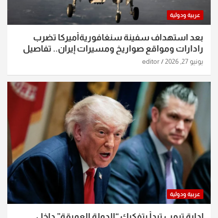
عربية ودولية
بعد استهداف سفينة سنغافوريةأميركا تضرب
رادارات ومواقع صواريخ ومسيرات إيران.. تفاصيل
الساعات الماضية
يونيو 27, 2026
editor
عربية ودولية
إدارة ترمب تبدأ بتفكيك “الدولة العميقة” داخل