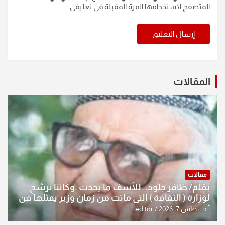
المتصفح لاستخدامها المرة المقبلة في تعليقي.
المقالات
مقالات
بقلم/ ظافر جلود.. للأسف ما يحدث .وكاننا نرشح
لوزارة ( الثقافة ) التي ماتت من زمان وزير يمثلها من
النخبة والإرث العظيم للثقافة العراقية..
أغسطس 7, 2026
editor