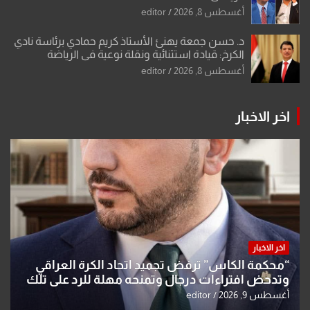
أغسطس 8, 2026
editor
د. حسن جمعة يهنئ الأستاذ كريم حمادي برئاسة نادي
الكرخ: قيادة استثنائية ونقلة نوعية في الرياضة
العراقية
أغسطس 8, 2026
editor
اخر الاخبار
اخر الاخبار
“محكمة الكاس” ترفض تجميد اتحاد الكرة العراقي
وتدحض افتراءات درجال وتمنحه مهلة للرد على تلك
الشكوى
أغسطس 9, 2026
editor