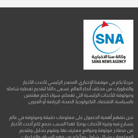
مرحبًا بكم في موقعنا الإخباري، المصدر الرئيسي لأحدث الأخبار
والتطورات من مختلف أنحاء العالم. نسعى دائمًا لتقديم تغطية شاملة
وموثوقة للأحداث الرئيسية التي تهمكم، سواء كنتم مهتمين
بالسياسة، الاقتصاد، التكنولوجيا، الصحة، الرياضة أو الفنون.
نحن نتفهم أهمية الحصول على معلومات دقيقة وموثوقة في عالم
يتسارع فيه وتيرة الأحداث يوميًا. لهذا السبب، نجمع لكم أحدث الأخبار
من مصادر موثوقة ومواقع معترف بها، ونقوم بتحليل وتقديم
المعلومات بشكل شامل يمكّنكم من فهم السياق والتداعيات.