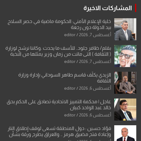
المشاركات الاخيرة
خلية الإعلام الأمني: الحكومة ماضية في حصر السلاح
بيد الدولة دون رجعة
أغسطس 7, 2026
editor
بقلم/ ظافر جلود.. للأسف ما يحدث .وكاننا نرشح لوزارة
( الثقافة ) التي ماتت من زمان وزير يمثلها من النخبة
والإرث العظيم للثقافة العراقية..
أغسطس 7, 2026
editor
الزيدي يكلّف قاسم طاهر السوداني بإدارة وزارة
الثقافة
أغسطس 6, 2026
editor
عاجل | محكمة التمييز الاتحادية تصادق على الحكم بحق
خالد عبد الواحد كبيان
أغسطس 6, 2026
editor
فؤاد حسين : دول المنطقة تسعى لوقف إطلاق النار
وإعادة فتح مضيق هرمز .. والعراق يطرح ورقة بشأن
تحولات القدس