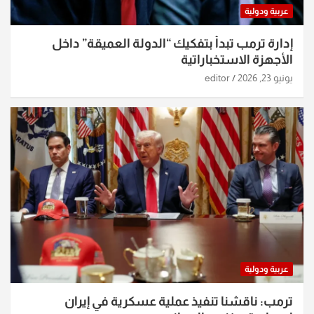
عربية ودولية
إدارة ترمب تبدأ بتفكيك “الدولة العميقة” داخل
الأجهزة الاستخباراتية
يونيو 23, 2026
editor
عربية ودولية
ترمب: ناقشنا تنفيذ عملية عسكرية في إيران