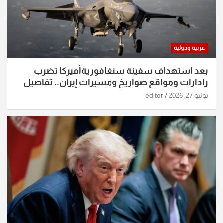
عربية ودولية
بعد استهداف سفينة سنغافوريةأميركا تضرب
رادارات ومواقع صواريخ ومسيرات إيران.. تفاصيل
الساعات الماضية
يونيو 27, 2026
editor