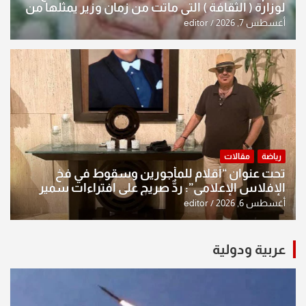
لوزارة ( الثقافة ) التي ماتت من زمان وزير يمثلها من
النخبة والإرث العظيم للثقافة العراقية..
أغسطس 7, 2026
editor
رياضة
مقالات
تحت عنوان “أقلام للمأجورين وسقوط في فخ
الإفلاس الإعلامي”: ردٌّ صريح على افتراءات سمير
الشكرجي
أغسطس 6, 2026
editor
عربية ودولية