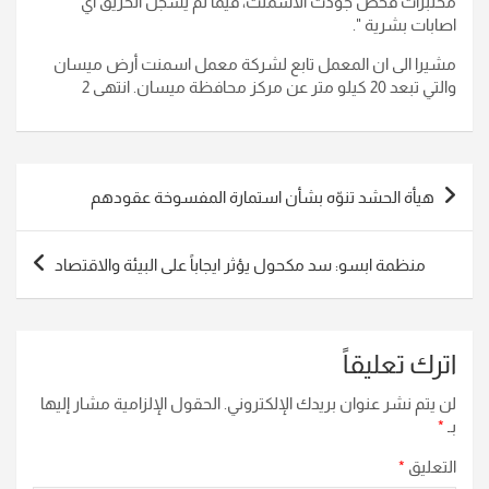
مختبرات فحص جودت الاسمنت، فيما لم يسجل الحريق اي
اصابات بشرية ".
مشيرا الى ان المعمل تابع لشركة معمل اسمنت أرض ميسان
والتي تبعد 20 كيلو متر عن مركز محافظة ميسان. انتهى 2
تصفّح
هيأة الحشد تنوّه بشأن استمارة المفسوخة عقودهم
المقالات
منظمة ابسو: سد مكحول يؤثر ايجاباً على البيئة والاقتصاد
اترك تعليقاً
لن يتم نشر عنوان بريدك الإلكتروني.
الحقول الإلزامية مشار إليها
بـ
*
التعليق
*