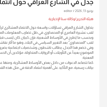
جدل في الشارع العراقي حول انتماء
يونيو 13, 2026
editor
هيئة التحرير/وكالة سنا الإخبارية
يتداول الشارع العراقي تساؤلات واسعة حول الانتماء العشائري لرئيس
لقب عشيرة العامري أو المحمداوي، في ظل تضارب المعلومات المت
لقب “المحمداوي” بعد التغيير السياسي في البلاد، وهو ما أثار نقاش
وفي خضم هذا الجدل، يطالب ناشطون وشخصيات اجتماعية بضرورة 
الموضوع بعيداً عن التأويلات أو الروايات المتداولة، مؤكدين أن ا
المعنية.
كما تتصاعد الدعوات من داخل بعض الأوساط العشائرية، ومنها عشي
بيانات رسمية، مع التأكيد على أهمية اعتماد الدقة في مثل هذه الق