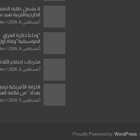
لا يشمل طلبة الامتح
الخارجيةالتربية تعيد 
المحاولات لطلبة ا
أغسطس 6, 2026
tor
الإعدادي الراسبين بم
“وداعاً ذاكرة العراق
الموسيقية”وفاة أول
للأوركسترا السمفونية
أغسطس 6, 2026
tor
العزاوي
مخرجات اجتماع ائتلاف
أغسطس 6, 2026
tor
الخزانة الأمريكية ترف
بغداد” من قائمة الع
اسم مالكها مدرجا
أغسطس 5, 2026
tor
Proudly Powered by:
WordPress