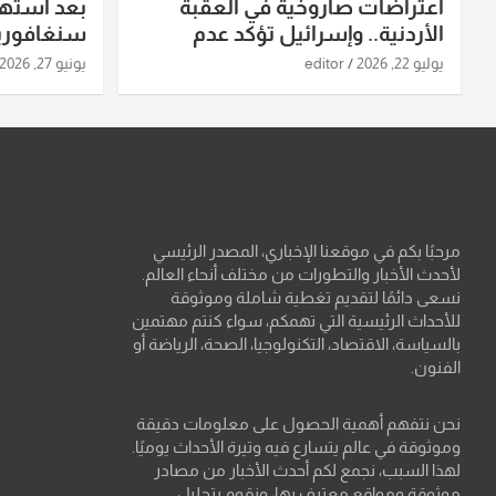
اعتراضات صاروخية في العقبة
بعد استه
الأردنية.. وإسرائيل تؤكد عدم
سنغافورية
استهدافها
ومواقع صو
يوليو 22, 2026
editor
يونيو 27, 2026
تفاصيل ال
مرحبًا بكم في موقعنا الإخباري، المصدر الرئيسي
لأحدث الأخبار والتطورات من مختلف أنحاء العالم.
نسعى دائمًا لتقديم تغطية شاملة وموثوقة
للأحداث الرئيسية التي تهمكم، سواء كنتم مهتمين
بالسياسة، الاقتصاد، التكنولوجيا، الصحة، الرياضة أو
الفنون.
نحن نتفهم أهمية الحصول على معلومات دقيقة
وموثوقة في عالم يتسارع فيه وتيرة الأحداث يوميًا.
لهذا السبب، نجمع لكم أحدث الأخبار من مصادر
موثوقة ومواقع معترف بها، ونقوم بتحليل