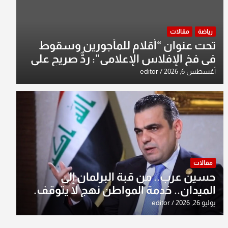
رياضة
مقالات
تحت عنوان “أقلام للمأجورين وسقوط
في فخ الإفلاس الإعلامي”: ردٌّ صريح على
افتراءات سمير الشكرجي
أغسطس 6, 2026
editor
مقالات
حسين عرب.. من قبة البرلمان إلى
الميدان.. خدمة المواطن نهج لا يتوقف.
يوليو 26, 2026
editor