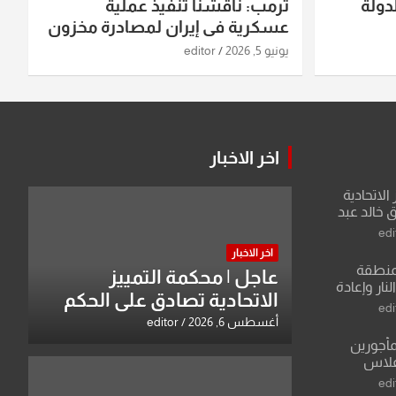
دولة
ترمب: ناقشنا تنفيذ عملية
عسكرية في إيران لمصادرة مخزون
اليورانيوم
يونيو 5, 2026
editor
اخر الاخبار
الاتحادية
 خالد عبد
edi
اخر الاخبار
منطقة
عاجل | محكمة التمييز
ار وإعادة
الاتحادية تصادق على الحكم
لعراق يطرح
edi
بحق خالد عبد الواحد كبيان
القدس
أغسطس 6, 2026
editor
مأجورين
فلاس
على افتراءات
edi