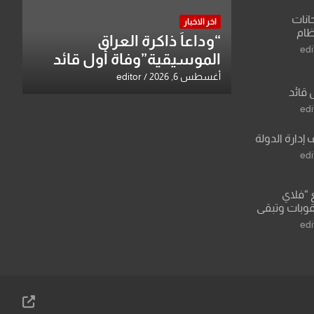
انات
اخر الاخبار
نظام
“وداعاً ذاكرة العراق
لسادس
edi
الموسيقية”وفاة أول قائد
ادة أو مادتين
للأوركسترا السمفونية عبد
أغسطس 6, 2026
editor
 قائد
الرزاق العزاوي
 عبد الرزاق
edi
 إدارة الدولة
edi
ع “فلاي
قوبات وتبقي
edi