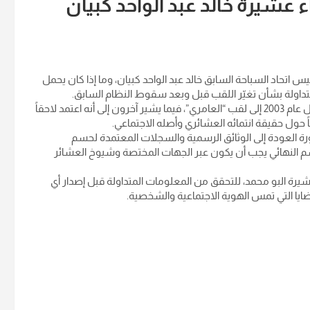
 عشيرة خالد عبد الواحد كبيان
 اتحاد السباحة السابق خالد عبد الواحد كبيان، وما إذا كان يحمل
داولة بشأن تغيّر اللقب قبل وبعد سقوط النظام السابق.
وبحسب ما يُطرح في الأوساط الشعبية، فإن كبيان كان يُنسب قبل عام 2003 إلى لقب “العامري”، فيما يشير آخرون إلى أنه اعتمد لاحقاً
اً حول حقيقة انتمائه العشائري وأصله الاجتماعي.
العودة إلى الوثائق الرسمية والسجلات المعتمدة لحسم
لحسم النهائي يجب أن يكون عبر الجهات المختصة وشيوخ العشائر
رة البو محمد، للتحقق من المعلومات المتداولة قبل إصدار أي
ضايا التي تمس الهوية الاجتماعية والشخصية.