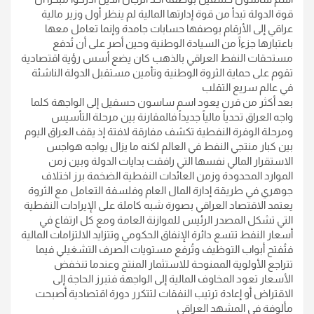
قوة الدولة تبدأ من قوة إدارتها المالية لم ينظر أول وزير مالية
عراقي إلى الأرقام بوصفها حسابات جامدة وإنما تعامل معها
باعتبارها جزءاً من السيادة الوطنية وحين أصر على أن تُدفع
مستحقات النفط العراقي بالذهب كان يضع أسس رؤية اقتصادية
تقوم على حماية الثروة الوطنية وتأمين مستقبل الدولة الناشئة
في عالم سريع التقلب
بعد أكثر من قرن يعود اسم ساسون حسقيل إلى الواجهة كلما
واجه العراق تحدياً مالياً جديداً فالمقارنة بين مرحلة التأسيس
ومرحلة الوفرة النفطية تكشف مفارقة لافتة إذ يقف العراق اليوم
بين كبار منتجي النفط في العالم لكنه ما يزال يواجه هواجس
الاستقرار المالي نفسها التي رافقت بدايات الدولة وبين زمن
الموارد المحدودة وزمن العائدات النفطية الضخمة برز اختلاف
جوهري في طريقة إدارة المال العام وفلسفة التعامل مع الثروة
يعتمد الاقتصاد العراقي بصورة شبه كاملة على الإيرادات النفطية
التي تشكل المصدر الرئيس للموازنة العامة ومع كل ارتفاع في
أسعار النفط تتسع دائرة الإنفاق الحكومي وتتزايد الالتزامات المالية
فتُفتح أبواب التوظيف وتُرفع مستويات الصرف التشغيلي فيما
تتراجع الأولوية الممنوحة للاستثمار المنتج وعندما تنخفض
الأسعار تعود المخاوف المالية إلى الواجهة فتبرز الحاجة إلى
الاقتراض أو إعادة ترتيب النفقات لتتكرر دورة اقتصادية أصبحت
مألوفة في المشهد العراقي