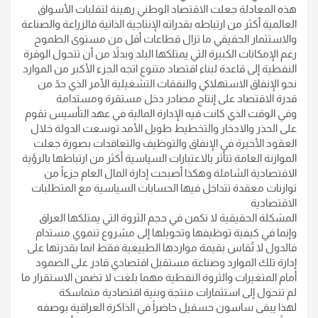
هذه المعادلة جعلت الاقتصاد الوطني رهينة لتقلبات الأسواق
العالمية أكثر من ارتباطه بقدراته الإنتاجية الذاتية فالزراعة والصناعة
والاستثمار الحقيقي ما تزال قطاعات أقل من مستوى الطموح
رغم الإمكانات الكبيرة التي يمتلكها البلد وبدلاً من أن تتحول الوفرة
النفطية إلى قاعدة لبناء اقتصاد متنوع اتجه الجزء الأكبر من الموارد
نحو الإنفاق الاستهلاكي والنفقات التشغيلية الأمر الذي حدّ من
قدرة الاقتصاد على إنتاج مصادر دخل مستقرة ومستدامة
وفي الوقت الذي كانت فيه الإدارة المالية في عهد التأسيس تقوم
على الحذر والادخار والتخطيط طويل الأمد توسعت الدولة خلال
العقود الأخيرة في الإنفاق والتوظيف والتعاقدات بصورة جعلت
الموازنة العامة تتأثر بالاعتبارات السياسية أكثر من ارتباطها بالرؤية
الاقتصادية الشاملة وهكذا أصبحت إدارة المال العام جزءاً من
توازنات معقدة تتداخل فيها الحسابات السياسية مع المتطلبات
الاقتصادية
المشكلة الحقيقية لا تكمن في حجم الثروة التي يمتلكها العراق
وإنما في كيفية توظيفها وتحويلها إلى مشروع تنموي مستدام
فالدول لا تُقاس بقيمة مواردها الطبيعية فقط انما بقدرتها على
إدارة تلك الموارد وصناعة مستقبل اقتصادي قادر على الصمود
أمام المتغيرات والثروة النفطية مهما بلغت لا تضمن الاستقرار ما
لم تتحول إلى استثمارات منتجة وبنية اقتصادية متماسكة
لهذا يبقى ساسون حسقيل حاضراً في الذاكرة العراقية بوصفه