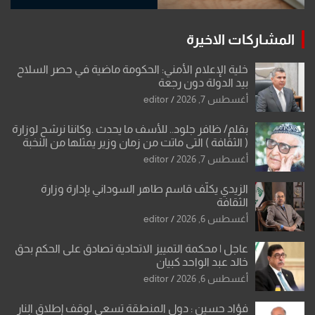
المشاركات الاخيرة
خلية الإعلام الأمني: الحكومة ماضية في حصر السلاح
بيد الدولة دون رجعة
أغسطس 7, 2026
editor
بقلم/ ظافر جلود.. للأسف ما يحدث .وكاننا نرشح لوزارة
( الثقافة ) التي ماتت من زمان وزير يمثلها من النخبة
والإرث العظيم للثقافة العراقية..
أغسطس 7, 2026
editor
الزيدي يكلّف قاسم طاهر السوداني بإدارة وزارة
الثقافة
أغسطس 6, 2026
editor
عاجل | محكمة التمييز الاتحادية تصادق على الحكم بحق
خالد عبد الواحد كبيان
أغسطس 6, 2026
editor
فؤاد حسين : دول المنطقة تسعى لوقف إطلاق النار