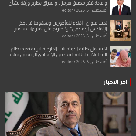
وإعادة فتح مضيق هرمز .. والعراق يطرح ورقة بشأن
تحولات القدس
أغسطس 6, 2026
editor
تحت عنوان “أقلام للمأجورين وسقوط في فخ
الإفلاس الإعلامي”: ردٌّ صريح على افتراءات سمير
الشكرجي
أغسطس 6, 2026
editor
لا يشمل طلبة الامتحانات الخارجيةالتربية تعيد نظام
المحاولات لطلبة السادس الإعدادي الراسبين بمادة
أو مادتين
أغسطس 6, 2026
editor
اخر الاخبار