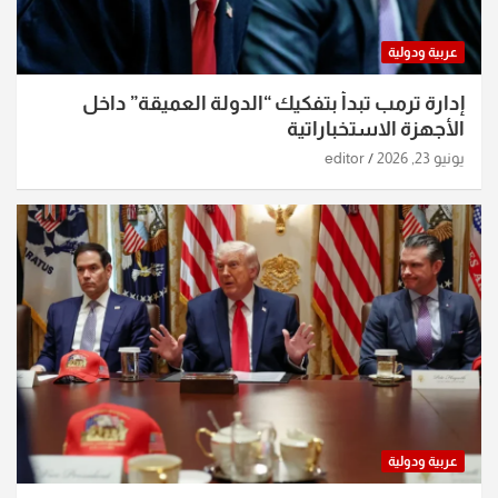
عربية ودولية
إدارة ترمب تبدأ بتفكيك “الدولة العميقة” داخل
الأجهزة الاستخباراتية
يونيو 23, 2026
editor
عربية ودولية