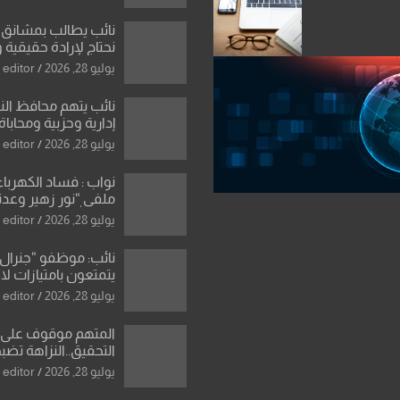
نائب يطالب بمشانق 
نحتاج لإرادة حقيقية 
رادعة تمنع استمرار ا
يوليو 28, 2026
editor
المال العام”.
نائب يتهم محافظ ال
إدارية وحزبية ومحاباة
الأراضي
يوليو 28, 2026
editor
نواب : فساد الكهرباء
ملفي “نور زهير وعدنا
نصر الله يكشف فرو
يوليو 28, 2026
editor
بأسعار معدات الكهر
نائب: موظفو “جنرال 
يتمتعون بامتيازات لا
رئيس الوزراء ان الش
يوليو 28, 2026
editor
للعراق بانه بلد ضع
شروطها
المتهم موقوف على 
دينار في منزل مسؤو
يوليو 28, 2026
editor
الدين و6 عقارات باسم زوجته