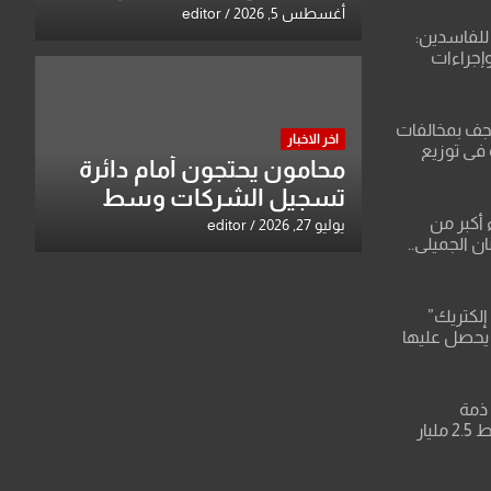
وتبقي اسم مالكها مدرجا
أغسطس 5, 2026
editor
للفاسدين:
وإجراءات
لاعتداء على
نجف بمخالفات
اخر الاخبار
 في توزيع
محامون يحتجون أمام دائرة
تسجيل الشركات وسط
بغداد
 أكبر من
يوليو 27, 2026
editor
ن الجميلي..
قات صادمة
باء وعقودها
إلكتريك”
 يحصل عليها
ركة تنظر
يف وتفرض
ذمة
التحقيق..النزاهة تضبط 2.5 مليار
ل بصلاح