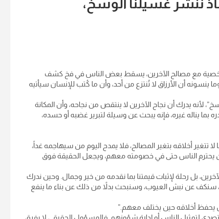
اذ ننشر غسيلنا الوسخ،
ح الشخصية مع مصالح الآخرين، يسقط بعض الناس في فخ كشف
ينسونه أن الأرزاق لا تُنتزع من أحد، وأن ما كُتب للإنسان سيأتيه
”، لأنه يدرك أن نجاح الآخرين لا ينتقص من نجاحه، وأن المكانة
دره بما يناله غيره، فإنه يبحث عن وسيلة لتبرير غضبه أو حسده،
ا تتغير أخلاقه بتغير المصالح، فلا يمدح اليوم من سيهاجمه غداً،
من يحترم الناس حتى في خصومته معهم، ويجعل الحقيقة فوق
آخرين، بل رحلة لإثبات قيمتنا بما نقدمه من خير وجمال. وحين ندرك
، سنكف عن نبش العيوب، وسنبحث بدلاً من ذلك عن بناء ما ينفع
 يحفظ أخلاقه حين يختلف معهم.”
يتصدى لتمثيل الناس أو إدارة شؤونهم. فالمسؤول الحقيقي لا يفرق