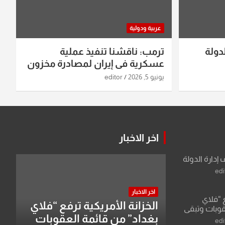
عربية ودولية
دولة
ترمب: ناقشنا تنفيذ عملية
عسكرية في إيران لمصادرة مخزون
اليورانيوم
يونيو 5, 2026
editor
اخر الاخبار
 إدارة الدولة
edi
اخر الاخبار
ع “فلاي
الخزانة الأمريكية ترفع “فلاي
قوبات وتبقي
بغداد” من قائمة العقوبات
edi