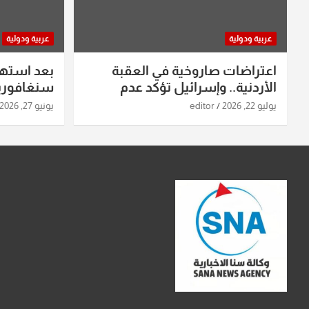
عربية ودولية
عربية ودولية
اعتراضات صاروخية في العقبة
بعد استه
الأردنية.. وإسرائيل تؤكد عدم
سنغافورية
استهدافها
ومواقع صو
يوليو 22, 2026
editor
يونيو 27, 2026
تفاصيل ال