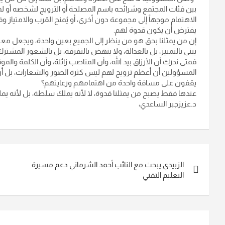
بين فئات المجتمع وشرائحه باسم المصلحة أو الترويج لشخصه أو ل
الاهتمام موجهاً إلى مجموعة دون أخرى، أو يُمنح القرب والامتياز
يفترض أن يكون قدوة لهم.
إن من يمثلنا بحق هو من ينظر إلى الجميع بعين واحدة، ويجعل معيار ا
يبنى بالتمييز، بل بالعدالة، ولا ينهض بالتفرقة، بل بالشعور المشت
فمتى ندرك أن الأرزاق بيد الله، وأن المناصب زائلة، وأن الكلمة وا
المسؤولين أن أعظم ترويج لهم ليس كثرة الصور والشعارات، بل أن
يقفون على مسافة واحدة من اهتمامهم ورعايتهم؟
عندها فقط يصبح من يمثلنا قدوة، لا لأنه يملك سلطة، بل لأنه يملك
د.عزيزجبر الساعدي،
تصفّح
الزبيدي يبحث مع النائب أحمد الشرماني دعم مسيرة
المقالات
التعليم التقني