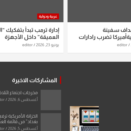
عربية ودولية
داف سفينة
إدارة ترمب تبدأ بتفكيك “ال
أميركا تضرب رادارات
العميقة” داخل الأجهزة
اريخ ومسيرات إيران..
الاستخباراتية
editor
يونيو 23, 2026
editor
ساعات الماضية
المشاركات الاخيرة
مخرجات اجتماع ائتلاف
أغسطس 6, 2026
tor
الخزانة الأمريكية ترف
بغداد” من قائمة الع
اسم مالكها مدرجا
أغسطس 5, 2026
tor