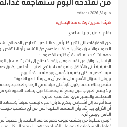
من نمتدحه اليوم سنهاجمه غدا،لم
مايو 31, 2026
editor
هيئة التحرير / وكالة سنا الإخبارية
بقلم : د.عزيز جبر الساعدي
من المفارقات التي تتكرر كثيراً في حياتنا؛ حين تتعارض المصال
العيوب والأسرار، وكأن الخلاف يمنحهم حق التشهير أو الانتقاص. وما 
مهما اشتدت المنافسة أو كثرت الخصومات.
الإنسان الواثق من نفسه ومن رزقه لا يحتاج إلى نشر “الغسيل الوسخ
الحقيقية تُبنى بالأخلاق والمواقف لا بتتبع العثرات. أما من يضيق ص
فيستحضر ما كان يخفيه بالأمس ويجعله سلاحاً اليوم.
ويبقى السؤال الأهم: متى نشعر أن من يمثلنا هو القدوة؟
نشعر بذلك عندما يكون ثابتاً على مبادئه في الرضا والغضب، وعندما ل
ولا يستر العيوب حين ينتفع ثم يفضحها حين يختلف. القدوة هو 
المصلحة، والضمير فوق المكاسب العابرة.
فما أحوجنا إلى أشخاص يذكروننا بأن الحياة ليست سباقاً لإسقاط ال
أن الأرزاق بيد الله، وأن السمعة الطيبة أثمن من أي مكسب مؤقت
الناس ويبقى أثره.
“ليس عظيماً من يكشف عيوب خصومه عند الخلاف، بل عظيماً من
“ولعل المسؤولية لا تقع على الأفراد وحدهم، بل تمتد إلى كل من 