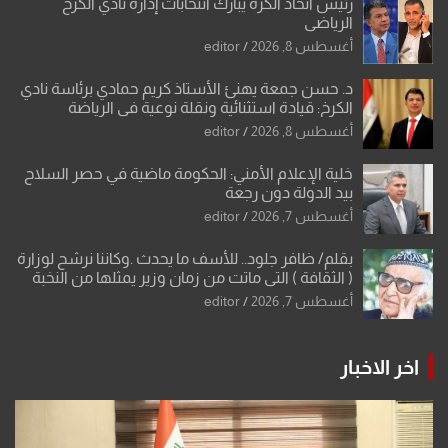
رئيس اتحاد الكرة يبارك انتخابات إدارة نادي الكرخ
الرياضي
أغسطس 8, 2026
editor
د. حسن جمعة يهنئ الأستاذ كريم حمادي برئاسة نادي
الكرخ: قيادة استثنائية ونقلة نوعية في الرياضة
العراقية
أغسطس 8, 2026
editor
خلية الإعلام الأمني: الحكومة ماضية في حصر السلاح
بيد الدولة دون رجعة
أغسطس 7, 2026
editor
بقلم/ ظافر جلود.. للأسف ما يحدث .وكاننا نرشح لوزارة
( الثقافة ) التي ماتت من زمان وزير يمثلها من النخبة
والإرث العظيم للثقافة العراقية..
أغسطس 7, 2026
editor
اخر الاخبار