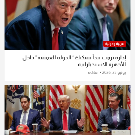
عربية ودولية
إدارة ترمب تبدأ بتفكيك “الدولة العميقة” داخل
الأجهزة الاستخباراتية
يونيو 23, 2026
editor