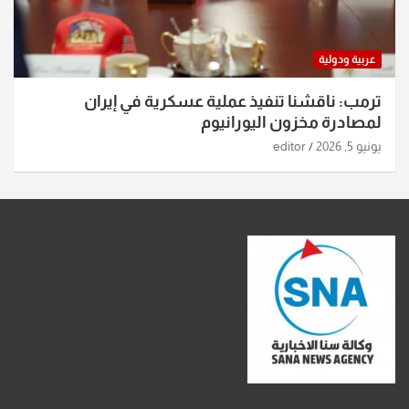
عربية ودولية
ترمب: ناقشنا تنفيذ عملية عسكرية في إيران
لمصادرة مخزون اليورانيوم
يونيو 5, 2026
editor