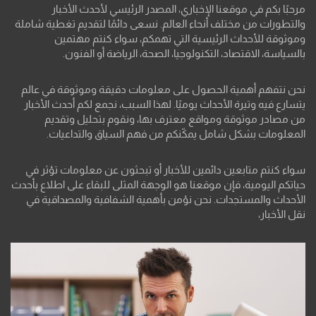
مرحبًا بكم في موقعنا الإخباري، المصدر الرئيسي لأحدث الأخبار
والتطورات من مختلف أنحاء العالم. نسعى دائمًا لتقديم تغطية شاملة
وموثوقة للأحداث الرئيسية التي تهمكم، سواء كنتم مهتمين
بالسياسة، الاقتصاد، التكنولوجيا، الصحة، الرياضة أو الفنون.
نحن نتفهم أهمية الحصول على معلومات دقيقة وموثوقة في عالم
يتسارع فيه وتيرة الأحداث يوميًا. لهذا السبب، نجمع لكم أحدث الأخبار
من مصادر موثوقة ومواقع معترف بها، ونقوم بتحليل وتقديم
المعلومات بشكل شامل يمكّنكم من فهم السياق والتداعيات.
سواء كنتم متابعين دائمين للأخبار أو تبحثون عن معلومات تؤثر في
حياتكم اليومية، فإن موقعنا هو الوجهة المثلى للبقاء على اطلاع بأحدث
الأحداث والمستجدات. نحن نؤمن بأهمية الشفافية والمصداقية في
نقل الأخبار،