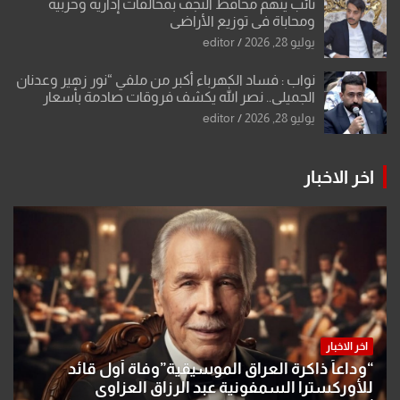
نائب يتهم محافظ النجف بمخالفات إدارية وحزبية
ومحاباة في توزيع الأراضي
يوليو 28, 2026
editor
نواب : فساد الكهرباء أكبر من ملفي “نور زهير وعدنان
الجميلي.. نصر الله يكشف فروقات صادمة بأسعار
معدات الكهرباء وعقودها
يوليو 28, 2026
editor
اخر الاخبار
اخر الاخبار
“وداعاً ذاكرة العراق الموسيقية”وفاة أول قائد
للأوركسترا السمفونية عبد الرزاق العزاوي