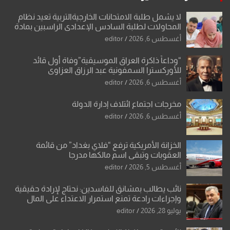
لا يشمل طلبة الامتحانات الخارجيةالتربية تعيد نظام
المحاولات لطلبة السادس الإعدادي الراسبين بمادة
أو مادتين
أغسطس 6, 2026
editor
“وداعاً ذاكرة العراق الموسيقية”وفاة أول قائد
للأوركسترا السمفونية عبد الرزاق العزاوي
أغسطس 6, 2026
editor
مخرجات اجتماع ائتلاف إدارة الدولة
أغسطس 6, 2026
editor
الخزانة الأمريكية ترفع “فلاي بغداد” من قائمة
العقوبات وتبقي اسم مالكها مدرجا
أغسطس 5, 2026
editor
نائب يطالب بمشانق للفاسدين: نحتاج لإرادة حقيقية
وإجراءات رادعة تمنع استمرار الاعتداء على المال
العام”.
يوليو 28, 2026
editor