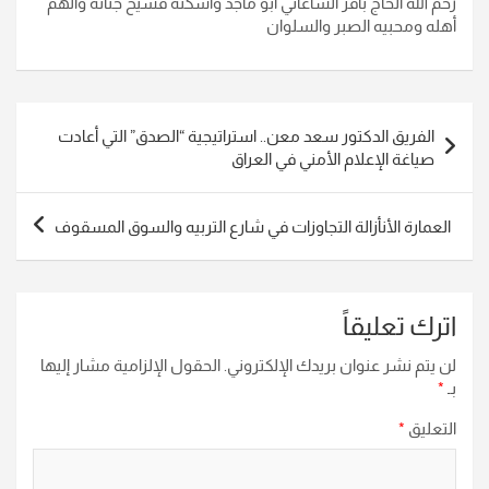
رحم الله الحاج باقر الساعاتي أبو ماجد وأسكنه فسيح جناته وألهم
أهله ومحبيه الصبر والسلوان
تصفّح
الفريق الدكتور سعد معن.. استراتيجية “الصدق” التي أعادت
المقالات
صياغة الإعلام الأمني في العراق
العمارة الأنأزالة التجاوزات في شارع التربيه والسوق المسقوف
اترك تعليقاً
لن يتم نشر عنوان بريدك الإلكتروني.
الحقول الإلزامية مشار إليها
بـ
*
التعليق
*