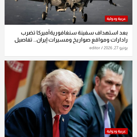
عربية ودولية
بعد استهداف سفينة سنغافوريةأميركا تضرب
رادارات ومواقع صواريخ ومسيرات إيران.. تفاصيل
الساعات الماضية
يونيو 27, 2026
editor
عربية ودولية