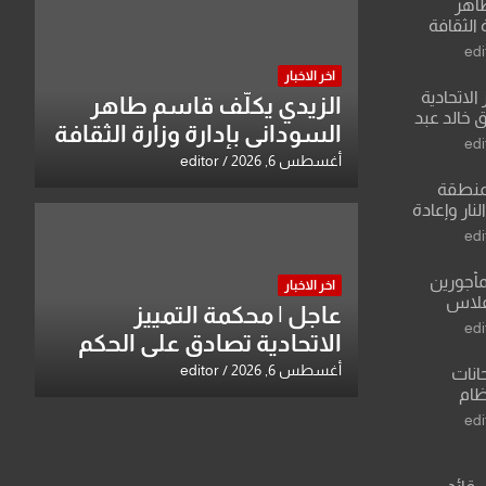
طاهر
 الثقافة
edi
اخر الاخبار
الاتحادية
الزيدي يكلّف قاسم طاهر
 خالد عبد
السوداني بإدارة وزارة الثقافة
edi
أغسطس 6, 2026
editor
منطقة
ار وإعادة
لعراق يطرح
edi
القدس
مأجورين
اخر الاخبار
فلاس
عاجل | محكمة التمييز
على افتراءات
edi
الاتحادية تصادق على الحكم
بحق خالد عبد الواحد كبيان
أغسطس 6, 2026
editor
انات
نظام
لسادس
edi
ادة أو مادتين