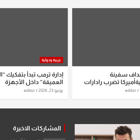
عربية ودولية
داف سفينة
إدارة ترمب تبدأ بتفكيك “ال
أميركا تضرب رادارات
العميقة” داخل الأجهزة
اريخ ومسيرات إيران..
الاستخباراتية
editor
يونيو 23, 2026
editor
ساعات الماضية
المشاركات الاخيرة