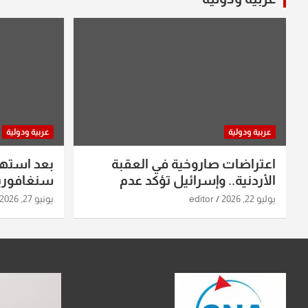
عربية ودولية
عربية ودولية
اعتراضات صاروخية في العقبة
بعد استه
الأردنية.. وإسرائيل تؤكد عدم
سنغافورية
استهدافها
ومواقع صو
يوليو 22, 2026
editor
يونيو 27, 2026
تفاصيل ال