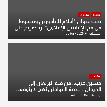
رياضة
مقالات
تحت عنوان “أقلام للمأجورين وسقوط
في فخ الإفلاس الإعلامي”: ردٌّ صريح على
افتراءات سمير الشكرجي
أغسطس 6, 2026
editor
مقالات
حسين عرب.. من قبة البرلمان إلى
الميدان.. خدمة المواطن نهج لا يتوقف.
يوليو 26, 2026
editor