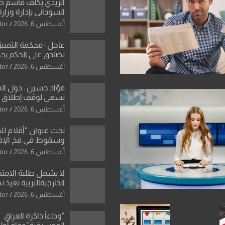
الزيدي يكلّف قاسم 
السوداني بإدارة وزارة
أغسطس 6, 2026
tor
عاجل | محكمة التمييز 
تصادق على الحكم بحق
الواحد كبيان
أغسطس 6, 2026
tor
فؤاد حسين : دول ال
تسعى لوقف إطلاق الن
فتح مضيق هرمز .. وا
أغسطس 6, 2026
tor
ورقة بشأن تحولات 
تحت عنوان “أقلام لل
وسقوط في فخ الإ
الإعلامي”: ردٌّ صريح 
أغسطس 6, 2026
tor
سمير الشكرجي
لا يشمل طلبة الامتح
الخارجيةالتربية تعيد 
المحاولات لطلبة ا
أغسطس 6, 2026
tor
الإعدادي الراسبين بم
“وداعاً ذاكرة العراق