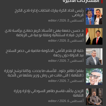
المشاركات الاخيرة
رئيس اتحاد الكرة يبارك انتخابات إدارة نادي الكرخ
الرياضي
أغسطس 8, 2026
editor
د. حسن جمعة يهنئ الأستاذ كريم حمادي برئاسة نادي
الكرخ: قيادة استثنائية ونقلة نوعية في الرياضة
العراقية
أغسطس 8, 2026
editor
خلية الإعلام الأمني: الحكومة ماضية في حصر السلاح
بيد الدولة دون رجعة
أغسطس 7, 2026
editor
بقلم/ ظافر جلود.. للأسف ما يحدث .وكاننا نرشح لوزارة
( الثقافة ) التي ماتت من زمان وزير يمثلها من النخبة
والإرث العظيم للثقافة العراقية..
أغسطس 7, 2026
editor
الزيدي يكلّف قاسم طاهر السوداني بإدارة وزارة
الثقافة
أغسطس 6, 2026
editor