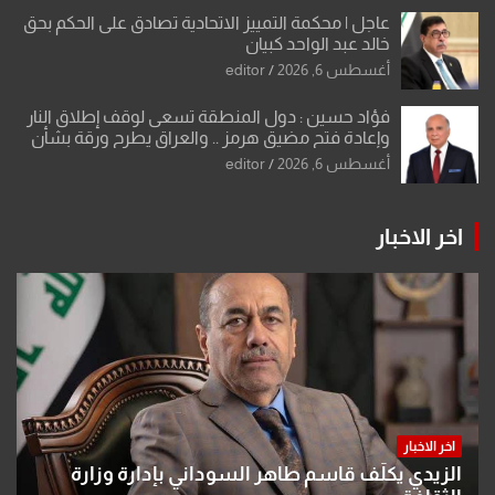
عاجل | محكمة التمييز الاتحادية تصادق على الحكم بحق
خالد عبد الواحد كبيان
أغسطس 6, 2026
editor
فؤاد حسين : دول المنطقة تسعى لوقف إطلاق النار
وإعادة فتح مضيق هرمز .. والعراق يطرح ورقة بشأن
تحولات القدس
أغسطس 6, 2026
editor
اخر الاخبار
اخر الاخبار
الزيدي يكلّف قاسم طاهر السوداني بإدارة وزارة