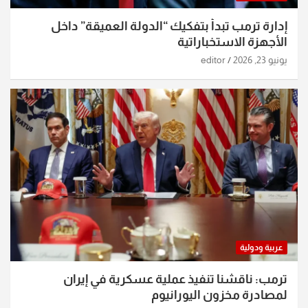
إدارة ترمب تبدأ بتفكيك “الدولة العميقة” داخل
الأجهزة الاستخباراتية
يونيو 23, 2026
editor
عربية ودولية
ترمب: ناقشنا تنفيذ عملية عسكرية في إيران
لمصادرة مخزون اليورانيوم