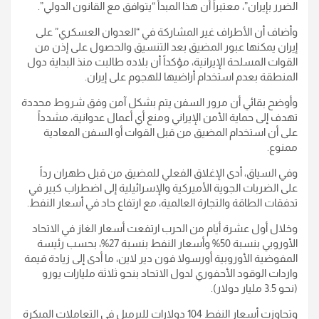
الضرر بإيران”، معتبراً أن هذا المبدأ “يتوافق مع القانون الدولي”.
وأضاف أن الأطراف غير المشاركة في “العدوان العسكري” على
إيران يمكنها عبور المضيق بعد التنسيق والحصول على إذن من
القوات المسلحة الإيرانية، مؤكداً أن بلاده طالبت منذ البداية دول
المنطقة بعدم استخدام أراضيها للهجوم على إيران.
وأوضح بقائي أن مرور السفن يتم بشكل آمن وفق شروط محددة
تهدف إلى حماية الأمن الإيراني ومنع أي أعمال عدوانية، مشدداً
على أن استخدام المضيق من قبل القوات أو السفن المعادية
ممنوع.
وفي السياق، أدى الإغلاق الفعلي للمضيق من قبل طهران رداً
على الضربات الجوية الأميركية والإسرائيلية إلى اضطراب كبير في
تدفقات الطاقة والتجارة العالمية، مع ارتفاع حاد في أسعار النفط.
وخلال أول عشرة أيام من الحرب ارتفعت أسعار الغاز في الاتحاد
الأوروبي بنسبة 50% وأسعار النفط بنسبة 27%، بحسب رئيسة
المفوضية الأوروبية أورسولا فون دير لاين، ما أدى إلى زيادة قيمة
واردات الوقود الأحفوري لدول الاتحاد بنحو ثلاثة مليارات يورو
(نحو 3.5 مليار دولار).
وتجاوزت أسعار النفط 104 دولارات للبرميل في التعاملات المبكرة