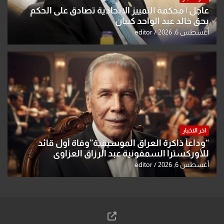
عاجل | محكمة التمييز الاتحادية تصادق على الحكم
بحق خالد عبد الواحد كبيان
أغسطس 6, 2026
editor
اخر الاخبار
“وداعاً ذاكرة العراق الموسيقية”وفاة أول قائد
للأوركسترا السمفونية عبد الرزاق العزاوي
أغسطس 6, 2026
editor