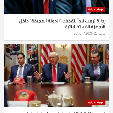
عربية ودولية
إدارة ترمب تبدأ بتفكيك “الدولة العميقة” داخل
الأجهزة الاستخباراتية
يونيو 23, 2026
editor
عربية ودولية