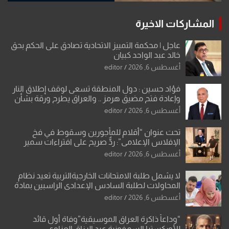
المشاركات الاخيرة
عاجل | محكمة التمييز الاتحادية تصادق على الحكم بحق
خالد عبد الواحد كبيان
أغسطس 6, 2026
editor
فؤاد حسين : دول المنطقة تسعى لوقف إطلاق النار
وإعادة فتح مضيق هرمز .. والعراق يطرح ورقة بشأن
تحولات القدس
أغسطس 6, 2026
editor
تحت عنوان “أقلام للمأجورين وسقوط في فخ
الإفلاس الإعلامي”: ردٌّ صريح على افتراءات سمير
الشكرجي
أغسطس 6, 2026
editor
لا يشمل طلبة الامتحانات الخارجيةالتربية تعيد نظام
المحاولات لطلبة السادس الإعدادي الراسبين بمادة
أو مادتين
أغسطس 6, 2026
editor
“وداعاً ذاكرة العراق الموسيقية”وفاة أول قائد
للأوركسترا السمفونية عبد الرزاق العزاوي