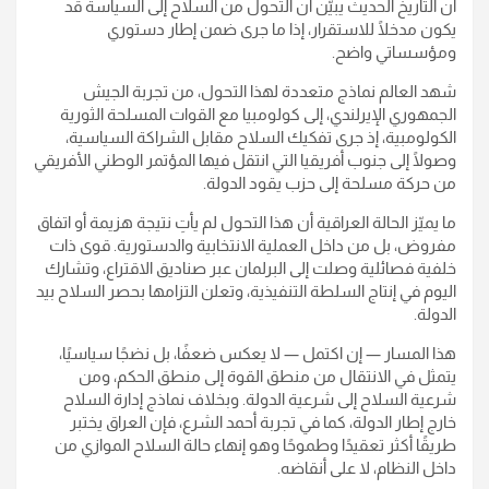
أن التاريخ الحديث يبيّن أن التحول من السلاح إلى السياسة قد
يكون مدخلًا للاستقرار، إذا ما جرى ضمن إطار دستوري
ومؤسساتي واضح.
شهد العالم نماذج متعددة لهذا التحول، من تجربة الجيش
الجمهوري الإيرلندي، إلى كولومبيا مع القوات المسلحة الثورية
الكولومبية، إذ جرى تفكيك السلاح مقابل الشراكة السياسية،
وصولًا إلى جنوب أفريقيا التي انتقل فيها المؤتمر الوطني الأفريقي
من حركة مسلحة إلى حزب يقود الدولة.
ما يميّز الحالة العراقية أن هذا التحول لم يأتِ نتيجة هزيمة أو اتفاق
مفروض، بل من داخل العملية الانتخابية والدستورية. قوى ذات
خلفية فصائلية وصلت إلى البرلمان عبر صناديق الاقتراع، وتشارك
اليوم في إنتاج السلطة التنفيذية، وتعلن التزامها بحصر السلاح بيد
الدولة.
هذا المسار — إن اكتمل — لا يعكس ضعفًا، بل نضجًا سياسيًا،
يتمثل في الانتقال من منطق القوة إلى منطق الحكم، ومن
شرعية السلاح إلى شرعية الدولة. وبخلاف نماذج إدارة السلاح
خارج إطار الدولة، كما في تجربة أحمد الشرع، فإن العراق يختبر
طريقًا أكثر تعقيدًا وطموحًا وهو إنهاء حالة السلاح الموازي من
داخل النظام، لا على أنقاضه.