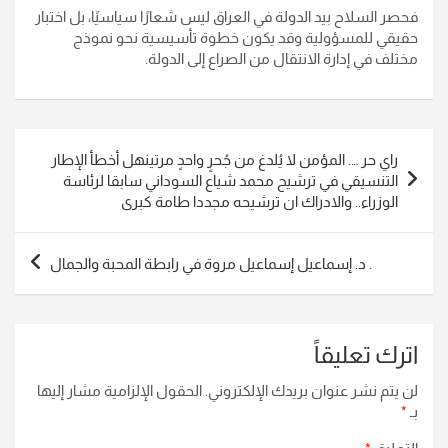
فحصر السلاح بيد الدولة في العراق ليس شعارًا سياسيًا، بل اختبار
حقيقي للمسؤولية وقد يكون خطوة تأسيسية نحو نموذج
مختلف في إدارة الانتقال من الصراع إلى الدولة.
تصفّح
راي حر …. المؤمن لا يُلدغ من جُحرٍ واحدٍ مرتينهل أخطأ الإطار
المقالات
التنسيقي في ترشيح محمد شياع السوداني سابقا لرئاسة
الوزراء.. والادراك ان ترشيحه مجددا طامة كبرى
. د. إسماعيل إسماعيل مروة في رابطة المحبة والجمال
اترك تعليقاً
لن يتم نشر عنوان بريدك الإلكتروني.
الحقول الإلزامية مشار إليها
بـ
*