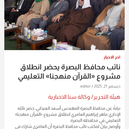
اخر الاخبار
نائب محافظ البصرة يحضر انطلاق
مشروع «القرآن منهجنا» التعليمي
ديسمبر 21, 2025
editor
هيئة التحرير/ وكالة سنا الاخبارية
نيابةً عن محافظ البصرة المهندس أسعد العيداني، حضر نائبُه
الإداري ماهر إبراهيم العامري انطلاقَ مشروع «القرآن منهجنا»
التعليمي في محافظة البصرة.
وأوضح بيانٌ لمكتب نائب محافظ البصرة أن العامري شارك في