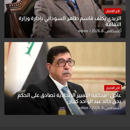
اخر الاخبار
الزيدي يكلّف قاسم طاهر السوداني بإدارة وزارة
الثقافة
أغسطس 6, 2026
editor
اخر الاخبار
عاجل | محكمة التمييز الاتحادية تصادق على الحكم
بحق خالد عبد الواحد كبيان
أغسطس 6, 2026
editor