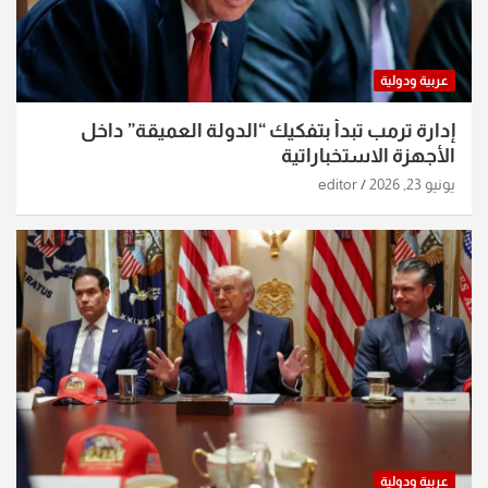
عربية ودولية
إدارة ترمب تبدأ بتفكيك “الدولة العميقة” داخل
الأجهزة الاستخباراتية
يونيو 23, 2026
editor
عربية ودولية