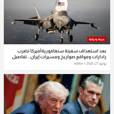
عربية ودولية
بعد استهداف سفينة سنغافوريةأميركا تضرب
رادارات ومواقع صواريخ ومسيرات إيران.. تفاصيل
الساعات الماضية
يونيو 27, 2026
editor