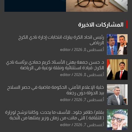
المشاركات الاخيرة
رئيس اتحاد الكرة يبارك انتخابات إدارة نادي الكرخ
الرياضي
أغسطس 8, 2026
editor
د. حسن جمعة يهنئ الأستاذ كريم حمادي برئاسة نادي
الكرخ: قيادة استثنائية ونقلة نوعية في الرياضة
العراقية
أغسطس 8, 2026
editor
خلية الإعلام الأمني: الحكومة ماضية في حصر السلاح
بيد الدولة دون رجعة
أغسطس 7, 2026
editor
بقلم/ ظافر جلود.. للأسف ما يحدث .وكاننا نرشح لوزارة
( الثقافة ) التي ماتت من زمان وزير يمثلها من النخبة
والإرث العظيم للثقافة العراقية..
أغسطس 7, 2026
editor