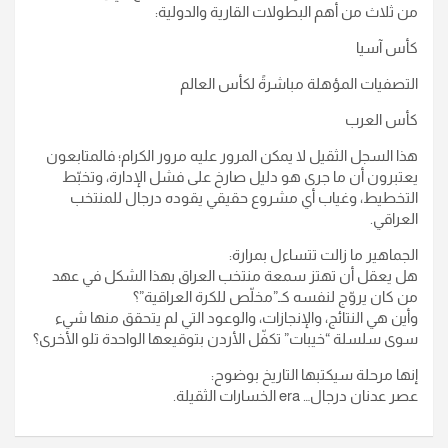
من ثلاث من أهم البطولات القارية والدولية:
كأس آسيا
التصفيات المؤهلة مباشرةً لكأس العالم
كأس العرب
هذا السجل الثقيل لا يمكن المرور عليه مرور الكرام؛ فالمتابعون
يعتبرون أن ما جرى هو دليل صارخ على فشل الإدارة، وتخبّط
التخطيط، وغياب أي مشروع حقيقي يقوده درجال للمنتخب
العراقي.
الجماهير ما زالت تتساءل بمرارة:
هل يعقل أن تهتز سمعة منتخب العراق بهذا الشكل في عهد
من كان يروّج لنفسه كـ”مخلّص للكرة العراقية”؟
وأين هي النتائج، والإنجازات، والوعود التي لم يتحقق منها شيء
سوى سلسلة “خيبات” تكفّل الأردن بتوقيعها الواحدة تلو الأخرى؟
إنها مرحلة سيكتبها التاريخ بوضوح:
عصر عدنان درجال… era الخسارات الثقيلة.