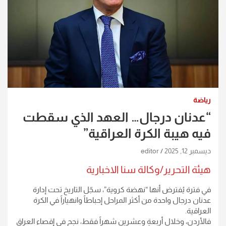
رياضة
“عدنان درجال… العهد الذي سقطت
فيه هيبة الكرة العراقية”
ديسمبر 12, 2025
editor
هيئة التحرير/وكالة سنا الاخبارية
في فترة يُفترض أنها “نهضة كروية”، سجّل التاريخ تحت إدارة
عدنان درجال واحدة من أكثر المراحل إحباطاً وانهياراً في الكرة
العراقية.
فالأردن، وخلال أربعةٍ وعشرين شهراً فقط، نجح في إقصاء العراق