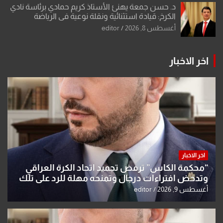
د. حسن جمعة يهنئ الأستاذ كريم حمادي برئاسة نادي
الكرخ: قيادة استثنائية ونقلة نوعية في الرياضة
العراقية
أغسطس 8, 2026
editor
اخر الاخبار
اخر الاخبار
“محكمة الكاس” ترفض تجميد اتحاد الكرة العراقي
وتدحض افتراءات درجال وتمنحه مهلة للرد على تلك
الشكوى
أغسطس 9, 2026
editor