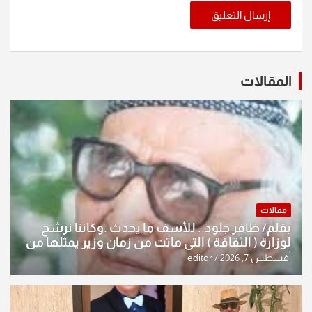
المقالات
مقالات
بقلم/ ظافر جلود.. للأسف ما يحدث .وكاننا نرشح
لوزارة ( الثقافة ) التي ماتت من زمان وزير يمثلها من
النخبة والإرث العظيم للثقافة العراقية..
أغسطس 7, 2026
editor