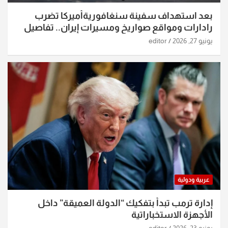
بعد استهداف سفينة سنغافوريةأميركا تضرب
رادارات ومواقع صواريخ ومسيرات إيران.. تفاصيل
الساعات الماضية
يونيو 27, 2026
editor
عربية ودولية
إدارة ترمب تبدأ بتفكيك “الدولة العميقة” داخل
الأجهزة الاستخباراتية
يونيو 23, 2026
editor