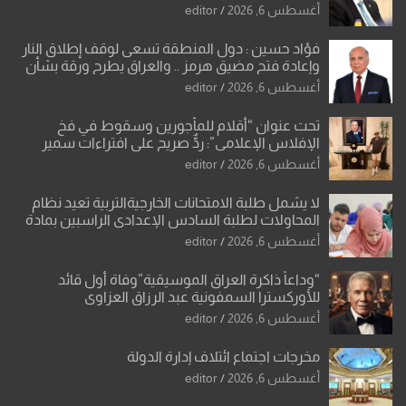
أغسطس 6, 2026
editor
فؤاد حسين : دول المنطقة تسعى لوقف إطلاق النار
وإعادة فتح مضيق هرمز .. والعراق يطرح ورقة بشأن
تحولات القدس
أغسطس 6, 2026
editor
تحت عنوان “أقلام للمأجورين وسقوط في فخ
الإفلاس الإعلامي”: ردٌّ صريح على افتراءات سمير
الشكرجي
أغسطس 6, 2026
editor
لا يشمل طلبة الامتحانات الخارجيةالتربية تعيد نظام
المحاولات لطلبة السادس الإعدادي الراسبين بمادة
أو مادتين
أغسطس 6, 2026
editor
“وداعاً ذاكرة العراق الموسيقية”وفاة أول قائد
للأوركسترا السمفونية عبد الرزاق العزاوي
أغسطس 6, 2026
editor
مخرجات اجتماع ائتلاف إدارة الدولة
أغسطس 6, 2026
editor