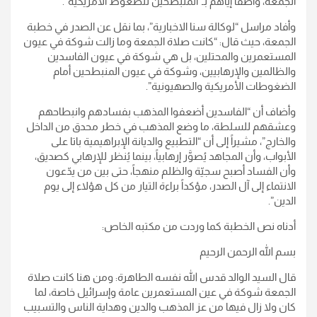
الجمعة، واصفا إياهم بـ”المنبطحين للضغوط الأمريكية”.
وأفاد مراسل “لوكالة سنا الاخبارية”، بما نقل عن الصدر في خطبة
الجمعة، حيث قال: “كانت صلاة الجمعة وما زالت شوكة في عيون
المستعمرين والمحتلين، بل هي شوكة في عيون الفاسدين
والظالمين والإرهابيين، وشوكة في عيون المنبطحين أمام
الضغوطات الأمريكية والصهيونية”.
وأضاف أن “الفاسدين أضعفوا المذهب بفسادهم وانبطاحهم
وعشقهم للسلطة، ما وضع المذهب في خطر محدق من الداخل
والخارج”، مشيراً إلى أن “التطبيع والديانة الإبراهيمية باتا على
الأبواب، وأن المجاهد يُصوَّر إرهابياً، بينما يُنظر للإرهابي كصديق،
وأن الفساد أصبح سجيّة والظلم منهجاً، حتى بين من يدّعون
الانتماء إلى آل الصدر، مؤكداً براءة التيار من كل هؤلاء إلى يوم
الدين”.
أدناه نص الخطبة كما وردت من مكتبه الخاص:
بسم الله الرحمن الرحيم
قال السيد الوالد قدس الله نفسه الطاهرة: ومن هنا كانت صلاة
الجمعة شوكة في عين المستعمرين عامة وإسرائيل خاصة، لما
كان ولا زال فيها من عز المذهب والدين وهداية الناس والتسبيب