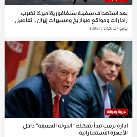
بعد استهداف سفينة سنغافوريةأميركا تضرب
رادارات ومواقع صواريخ ومسيرات إيران.. تفاصيل
الساعات الماضية
يونيو 27, 2026
editor
عربية ودولية
إدارة ترمب تبدأ بتفكيك “الدولة العميقة” داخل
الأجهزة الاستخباراتية