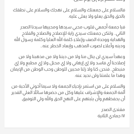
فالسلام على جمعتك والسلام على نهجك والسلام على نطقك
بالحق والحق يعلو ولا يعلى عليه.
فيا جمعة أَجمعي قلوب محبي سيدها ومحييها سيدنا الصدر
الثاني.. ولتكن جمعتك سيدي راية للإصلاح والصلاح والفلاح
والهداية ووحدة الصف وإعلاء كلمة الله العليا وكلمة رسول الله
ودينه وأعلاء لصوت المذهب وإبعاد الخطر عنه…
وعهداً سيدي لن ينال منا ولا من ديننا ولا من مذهبنا ولا من
إصلاحنا أي فاسد ولا إي إرهابي ولا إي محتل ولا إي مطبع ولا إي
منبطح.. فنحن كنا ولا زلنا محبين للوطن وحب الوطن من الإيمان
وهذا ما علمتنا ولن نحيد عنه.
والسلام على من استمر بإحياء الجمعة ولا سيما أخوتي الأحبة من
أئمة الجمعة والإشراف عليها وكل من حضرها سائلاً العلي القدير
أن يحفظهم وأن يثبتهم على النهج الحق والله ولي التوفيق.
مقتدى الصدر
١٧ جمادي الثانية