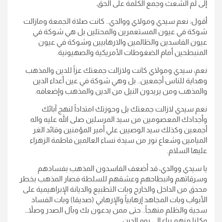
إلى لم الشعث وجمع الكلمة على الحق.
أقول: نعم سيدي ومولاي ووالدي.. كانت صلاة الجمعة ومازالت
شوكة في عيون المستعمرين والمحتلين بل هي شوكة في
عيون الفاسدين والظالمين والارهابيين وشوكة في عيون
المنبطحين أمام الضغوطات الأمريكية والصهيونية.
نعم، سيدي ومولاي كانت ولازالت جمعتك عزاً للدين والمذهب
وهداية للناس أجمعين.. بل وهي شوكة في عين أعداء الدين
والمذهب ومن يريدون النيل من الدين والمذهب وإضعافه.
نعم سيدي لازالت جمعتك بل وحوزتك امتداداً لنهج آبائك
وأجدادك المعصومين من سيد المرسلين صلى الله عليه واله
أجمعين وكذلك سيد الوصيين علي أمير المؤمنين وقائد الغر
الميامين وشعاع نور من سيدة نساء العالمين فاطمة الزهراء
عليها السلام.
يا سيدي ووالدي، قد أضعف الفاسدون المذهب بفسادهم
وسرقاتهم وانبطاحهم وعشقهم للسلطة فصار المذهب بخطر
محدق من الداخل والخارج وبات التطبيع والديانة الإبراهيمية على
الأبواب وبات المجاهد إرهابياً والإرهابي (صديقا) وبات الفساد
سجية والظلم منهجاً.. حتى ممن يدعون بك وبآل الصدر وصلاً…
وكلنا منهم براء إلى يوم الدين.