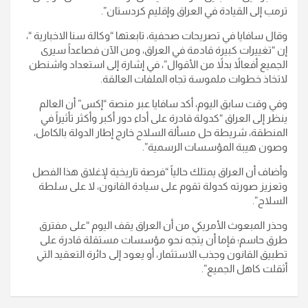
ترمب إلى القيادة في العراق وإقليم كردستان”.
وقال سافايا في تصريحات صحفية، تابعتها “وكالة سنا الاخبارية “،
إن “تغييرات كبيرة قادمة في العراق، ومن الآن فصاعداً سيرى
الجميع أفعالاً بدلاً من الأقوال”، في إشارة إلى استعداد واشنطن
لاتخاذ خطوات ملموسة تجاه الملفات العالقة.
وفي وقت سابق اليوم، أكد سافايا عبر منصة “إكس” أن العالم
ينظر إلى العراق “كدولة قادرة على أداء دور أكبر وأكثر تأثيراً في
المنطقة، شريطة حل مسألة السلاح خارج إطار الدولة بالكامل،
وصون هيبة المؤسسات الرسمية”.
وأضاف أن العراق يمتلك حالياً “فرصة تاريخية لإغلاق هذا الفصل
وتعزيز صورته كدولة تقوم على سيادة القانون، لا على سلطة
السلاح”.
وحذر المبعوث الأمريكي من أن العراق يقف اليوم “على مفترق
طرق حاسم؛ فإما أن يتجه نحو مؤسسات مستقلة قادرة على
تطبيق القانون وجذب الاستثمار، أو يعود إلى دائرة التعقيد التي
أثقلت كاهل الجميع”.