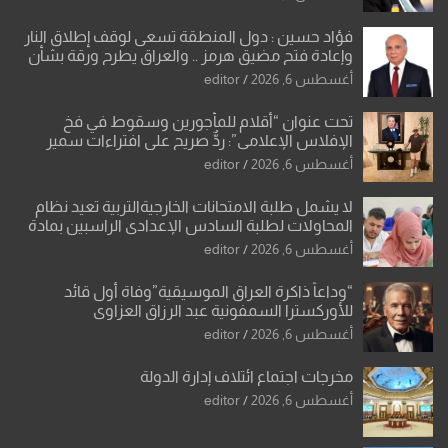
فؤاد حسين : دول المنطقة تسعى لوقف إطلاق النار
وإعادة فتح مضيق هرمز .. والعراق يطرح ورقة بشأن
تحولات القدس
أغسطس 6, 2026
editor
تحت عنوان “أقلام للمأجورين وسقوط في فخ
الإفلاس الإعلامي”: ردٌّ صريح على افتراءات سمير
الشكرجي
أغسطس 6, 2026
editor
لا يشمل طلبة الامتحانات الخارجيةالتربية تعيد نظام
المحاولات لطلبة السادس الإعدادي الراسبين بمادة
أو مادتين
أغسطس 6, 2026
editor
“وداعاً ذاكرة العراق الموسيقية”وفاة أول قائد
للأوركسترا السمفونية عبد الرزاق العزاوي
أغسطس 6, 2026
editor
مخرجات اجتماع ائتلاف إدارة الدولة
أغسطس 6, 2026
editor