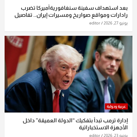
بعد استهداف سفينة سنغافوريةأميركا تضرب
رادارات ومواقع صواريخ ومسيرات إيران.. تفاصيل
الساعات الماضية
يونيو 27, 2026
editor
عربية ودولية
إدارة ترمب تبدأ بتفكيك “الدولة العميقة” داخل
الأجهزة الاستخباراتية
يونيو 23, 2026
editor