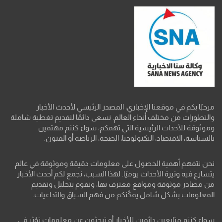
مرحبًا بكم في موقعنا الإخباري، المصدر الرئيسي لأحدث الأخبار
والتطورات من مختلف أنحاء العالم. نسعى دائمًا لتقديم تغطية شاملة
وموثوقة للأحداث الرئيسية التي تهمكم، سواء كنتم مهتمين
بالسياسة، الاقتصاد، التكنولوجيا، الصحة، الرياضة أو الفنون.
نحن نتفهم أهمية الحصول على معلومات دقيقة وموثوقة في عالم
يتسارع فيه وتيرة الأحداث يوميًا. لهذا السبب، نجمع لكم أحدث الأخبار
من مصادر موثوقة ومواقع معترف بها، ونقوم بتحليل وتقديم
المعلومات بشكل شامل يمكّنكم من فهم السياق والتداعيات.
سواء كنتم متابعين دائمين للأخبار أو تبحثون عن معلومات تؤثر في