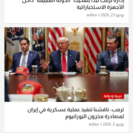
إدارة ترمب تبدأ بتفكيك “الدولة العميقة” داخل
الأجهزة الاستخباراتية
يونيو 23, 2026
editor
عربية ودولية
ترمب: ناقشنا تنفيذ عملية عسكرية في إيران
لمصادرة مخزون اليورانيوم
يونيو 5, 2026
editor