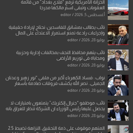
الخزانة الأمريكية ترفع “فلاي بغداد” من قائمة
العقوبات وتبقي اسم مالكها مدرجا
أغسطس 5, 2026
editor
نائب يطالب بمشانق للفاسدين: نحتاج لإرادة حقيقية
وإجراءات رادعة تمنع استمرار الاعتداء على المال
العام”.
يوليو 28, 2026
editor
نائب يتهم محافظ النجف بمخالفات إدارية وحزبية
ومحاباة في توزيع الأراضي
يوليو 28, 2026
editor
نواب : فساد الكهرباء أكبر من ملفي “نور زهير وعدنان
الجميلي.. نصر الله يكشف فروقات صادمة بأسعار
معدات الكهرباء وعقودها
يوليو 28, 2026
editor
نائب: موظفو “جنرال إلكتريك” يتمتعون بامتيازات لا
يحصل عليها رئيس الوزراء ان الشركة تنظر للعراق بانه
بلد ضعيف وتفرض شروطها
يوليو 28, 2026
editor
المتهم موقوف على ذمة التحقيق..النزاهة تضبط 2.5