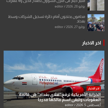
مليار دينار في منزل مسؤول بصلاح الدين و6 عقارات
باسم زوجته
يوليو 28, 2026
editor
محامون يحتجون أمام دائرة تسجيل الشركات وسط
بغداد
يوليو 27, 2026
editor
اخر الاخبار
اخر الاخبار
الخزانة الأمريكية ترفع “فلاي بغداد” من قائمة
العقوبات وتبقي اسم مالكها مدرجا
أغسطس 5, 2026
editor