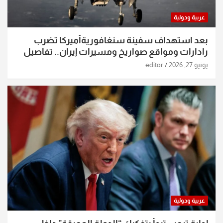
عربية ودولية
بعد استهداف سفينة سنغافوريةأميركا تضرب
رادارات ومواقع صواريخ ومسيرات إيران.. تفاصيل
الساعات الماضية
يونيو 27, 2026
editor
عربية ودولية