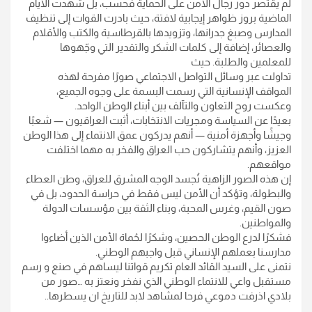
لم يقتصر دور رجال الأمن على الحماية فحسب، بل شهدت الأيام
الماضية بروز ظواهر إيجابية لافتة، حيث بادرت القوات إلى تنظيف
المدارس وصبغ جدرانها، وتزويدها بالقرطاسية والكتب والأقلام
والعصائر، إضافة إلى كلمات الشكر والتقدير التي وجّهوها
للمعلمين والطلبة. حيث
تداولت عبر وسائل التواصل الاجتماعي صورًا مفرحة لهذه
المواقف الإنسانية التي رسمت البسمة على وجوه الجميع،
وعكست روح التعاون والتآلف بين أبناء الوطن الواحد.
بعيدًا عن السياسة ومجريات الانتخابات، أثبت العراقيون — شعبًا
وجيشًا وأجهزة أمنية — أنهم يدركون عمق الانتماء إلى هذا الوطن
العزيز، وأنهم يتشاركون حب العراق والفخر به مهما اختلفت
مواقعهم.
إن هذه الصور الزاهية تُجسد الوجه المشرق للعراق، وطن العطاء
والبطولة، وتؤكد أن الأمن ليس فقط في حراسة الحدود، بل في
صون القيم، وغرس المحبة، وبناء الثقة بين مؤسسات الدولة
والمواطنين.
فشكرًا لدرع الوطن الحصين، وشكرًا لحُماة الأمن الذين أضاءوا
مدارسنا بعملهم الإنساني قبل واجبهم الوطني.
نتمنى على السيد القائد العام تكريم قواتنا ليساهم في صنع و رسم
مستقبل واعي للانتماء الوطني الذي نفخر ونعتز به …صور من
بلادي اذرفت دموعي فرحا لمشاهد لابد للتاريخ ان يسطرها..