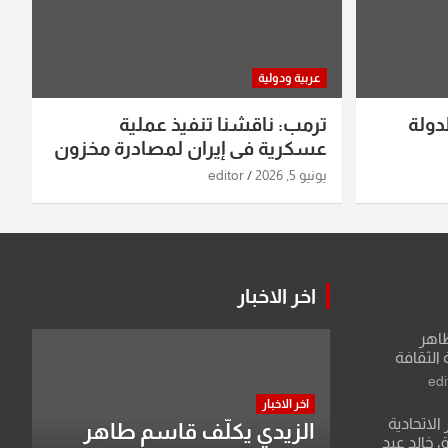
عربية ودولية
دولة
ترمب: ناقشنا تنفيذ عملية
عسكرية في إيران لمصادرة مخزون
اليورانيوم
يونيو 5, 2026
editor
اخر الاخبار
طاهر
 الثقافة
edi
اخر الاخبار
الاتحادية
الزيدي يكلّف قاسم طاهر
 خالد عبد