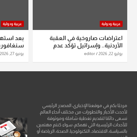
عربية ودولية
عربية ودولية
اعتراضات صاروخية في العقبة
بعد استه
الأردنية.. وإسرائيل تؤكد عدم
سنغافورية
استهدافها
ومواقع صو
يوليو 22, 2026
editor
يونيو 27, 2026
تفاصيل ال
مرحبًا بكم في موقعنا الإخباري، المصدر الرئيسي
لأحدث الأخبار والتطورات من مختلف أنحاء العالم.
نسعى دائمًا لتقديم تغطية شاملة وموثوقة
للأحداث الرئيسية التي تهمكم، سواء كنتم مهتمين
بالسياسة، الاقتصاد، التكنولوجيا، الصحة، الرياضة أو