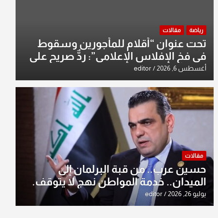
رياضة
مقالات
تحت عنوان “أقلام للمأجورين وسقوط
في فخ الإفلاس الإعلامي”: ردٌّ صريح على
افتراءات سمير الشكرجي
أغسطس 6, 2026
editor
مقالات
حسين عرب.. من قبة البرلمان إلى
الميدان.. خدمة المواطن نهج لا يتوقف.
يوليو 26, 2026
editor