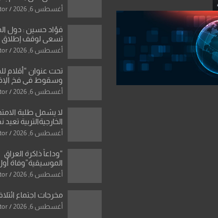
الواحد كبيان
أغسطس 6, 2026
tor
فؤاد حسين : دول ال
تسعى لوقف إطلاق الن
فتح مضيق هرمز .. وا
أغسطس 6, 2026
tor
ورقة بشأن تحولات 
تحت عنوان “أقلام لل
وسقوط في فخ الإ
الإعلامي”: ردٌّ صريح 
أغسطس 6, 2026
tor
سمير الشكرجي
لا يشمل طلبة الامتح
الخارجيةالتربية تعيد 
المحاولات لطلبة ا
أغسطس 6, 2026
tor
الإعدادي الراسبين بم
“وداعاً ذاكرة العراق
الموسيقية”وفاة أول
للأوركسترا السمفونية
أغسطس 6, 2026
tor
العزاوي
مخرجات اجتماع ائتلاف
أغسطس 6, 2026
tor