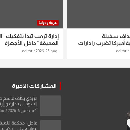
عربية ودولية
داف سفينة
إدارة ترمب تبدأ بتفكيك “ال
أميركا تضرب رادارات
العميقة” داخل الأجهزة
اريخ ومسيرات إيران..
الاستخباراتية
editor
يونيو 23, 2026
editor
ساعات الماضية
المشاركات الاخيرة
الزيدي يكلّف قاسم 
السوداني بإدارة وزارة
أغسطس 6, 2026
tor
عاجل | محكمة التمييز 
تصادق على الحكم بحق