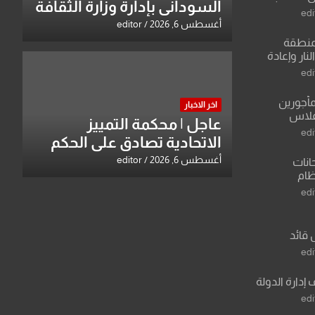
السوداني بإدارة وزارة الثقافة
edi
أغسطس 6, 2026
editor
منطقة
ار وإعادة
لعراق يطرح
edi
القدس
مأجورين
اخر الاخبار
فلاس
عاجل | محكمة التمييز
على افتراءات
edi
الاتحادية تصادق على الحكم
بحق خالد عبد الواحد كبيان
أغسطس 6, 2026
editor
انات
نظام
لسادس
edi
ادة أو مادتين
 قائد
 عبد الرزاق
edi
 إدارة الدولة
edi