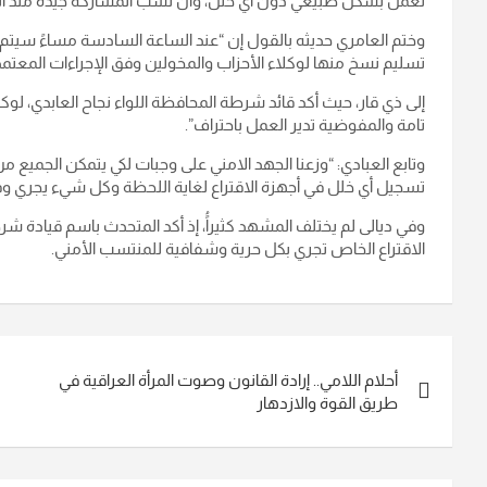
تعمل بشكل طبيعي دون أي خلل، وأن نسب المشاركة جيدة منذ الس
وختم العامري حديثه بالقول إن “عند الساعة السادسة مساءً سيتم ط
تسليم نسخ منها لوكلاء الأحزاب والمخولين وفق الإجراءات المعتمد
إلى ذي قار، حيث أكد قائد شرطة المحافظة اللواء نجاح العابدي، لوكال
تامة والمفوضية تدير العمل باحتراف”.
وتابع العبادي: “وزعنا الجهد الامني على وجبات لكي يتمكن الجميع من
تسجيل أي خلل في أجهزة الاقتراع لغاية اللحظة وكل شيء يجري و
وفي ديالى لم يختلف المشهد كثيراًُ، إذ أكد المتحدث باسم قيادة شر
الاقتراع الخاص تجري بكل حرية وشفافية للمنتسب الأمني.
تصفّح
أحلام اللامي.. إرادة القانون وصوت المرأة العراقية في
المقالات
طريق القوة والازدهار