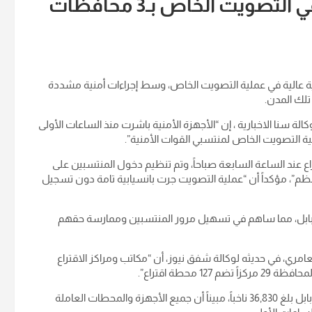
تصويت الخاص بـ3 محافظات
بية عالية في عملية التصويت الخاص، وسط إجراءات أمنية مشددة
تلك المدن.
لة سنا الاخبارية ، إن “الأجهزة الأمنية باشرت منذ الساعات الأولى
ملية التصويت الخاص لمنتسبي القوات الأمنية”.
اع عند الساعة السابعة صباحاً، وتم تنظيم دخول المنتسبين على
”، مؤكداً أن “عملية التصويت جرت بانسيابية تامة دون تسجيل
 بابل، مما ساهم في تسهيل مرور المنتسبين وممارسة حقهم
عامري، في حديثه لوكالة شفق نيوز، أن “مكاتب ومراكز الاقتراع
محطة اقتراع”.
وأوضح العامري أن عدد الناخبين المشمولين بالتصويت الخاص في بابل بلغ 36,830 ناخباً، مبيناً أن جميع الأجهزة والمحطات العاملة