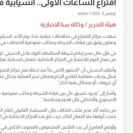
اقتراع الساعات الأولى.. انسيابية في ال
نوفمبر 9, 2025
editor
هيئة التحرير / وكالة سنا الاخبارية
شهدت مراكز الاقتراع في محافظات عراقية عدة، يوم الأحد، انسيا
وتعاون وثيق بين قيادات الشرطة ومكاتب مفوضية الانتخابات في 
في بابل، قال مدير إعلام شرطة المحافظة، اللواء عادل الحسيني، لوكا
من صباح اليوم بالانتشار في المراكز الانتخابية، لضمان انسيابية ع
وأضاف الحسيني، أن “الحضور الأمني بدأ منذ لحظة فتح مراكز الاقتر
شكل وجبات متعاقبة لتفادي الزخم وضمان سير العملية بشكل منظم
أي خروقات أو مشاكل فنية تُذكر”.
وأشار إلى “وجود تنسيق عالٍ بين قيادة الشرطة ومكتب مفوضية
الدستوري والانتخابي بكل هدوء وسلاسة”.
من جانبه، أكد مدير مكتب انتخابات بابل، المستشار القانوني كفاح ال
فتحت أبوابها منذ الصباح الباكر، حيث بلغ عدد المراكز الانتخابية في المحافظة 29 مركزاً تضم 127 