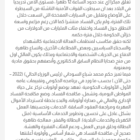
تغلق مبكرا أي عند حدود الساعة 12 ظهرا ، فستوى الامن تدريجيا
في البلاد بعد ان سيطرت القوات الأمنية الناشئة من السيطرة
على الأوضاع وتقليل من السيارات المفخخة التي اتسعت خلال
تلك الفترة، ولم يكن الفساد منتشرا كما الان رغم مزاعم واسعة
النطاق حول الفساد واختفاء مئات المليارات من الدولارات من
خزائن الحكومة خلال فترة حكمه.
لكنه حقق مكاسب لمنظمات العدالة الاجتماعية كالشهداء
والسجناء السياسيين وبعض القطاعات الأخرى، واتساع ظاهرة
الدفاع عن الحريات الشخصية والاجتماعية وبذلك يكون المالكي اول
من منح ضحايا النظام السابق الدكتاتوري وأنصفهم بحقوق مادية
ومعنوية.
فيما تميز حكم محمد شياع السوداني (رئيس الوزراء الحالي) (2022 –
حتى الآن ) بحسب ما ورد في برنامجه الحكومي وتقييمات عامه
الأول: الأولويات الحكومية: تعهد بوضع أولويات تركز على حياة
المواطن اليومية، وتشمل: مكافحة الفساد: وضع مكافحة الفساد
الإداري والمالي في صدارة أولوياته، والبدء بخطة لاسترداد الأموال
المهربة ومراجعة العقود السابقة. الخدمات وتحسينها: العمل
بشكل عاجل على تحسين وتطوير الخدمات الأساسية (مثل
الكهرباء والخدمات البلدية). البطالة والفقر: معالجة ظاهرة
البطالة وخلق فرص العمل، ودعم الفئات الفقيرة والهشة.
صحيح أن مكافحة الفساد هي شعار أساسي وأولوية أعلنتها
حكومة محمد شياع السوداني، ولكن في الوقت نفسه، واجهت