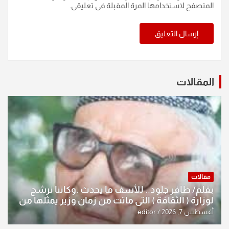
المتصفح لاستخدامها المرة المقبلة في تعليقي.
المقالات
مقالات
بقلم/ ظافر جلود.. للأسف ما يحدث .وكاننا نرشح
لوزارة ( الثقافة ) التي ماتت من زمان وزير يمثلها من
النخبة والإرث العظيم للثقافة العراقية..
أغسطس 7, 2026
editor