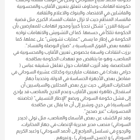
حكومته اتهامات ومخاوف تتعلق بتعيين الأقارب والمحسوبية
والفاشلين في الاقتصاد، والبنوك والاعلام والثقافة.
فالفساد المنظَّم حيث لا تزال ملفات الفساد الكبرى مثل قضية
“سرقة القرن” تشكل تحدياً كبيراً ومحور اتهامات للمعارضين بأن
الحكومة تتلكأ في حسمها. كما ان التشويش والاتهامات تواجه
الحكومة في إطار ما يسمى “عمليات تشويش” على عملها، كما
تتهمه بعض القوى السياسية بـ “ضياع البوصلة والفساد”.
برزت انتقادات واسعة بخصوص تعيين الأقارب والمحسوبية في
المناصب، وهو ما يتناقض مع تعهدات الحكومة بمكافحة
المحاصصة: وقد أثيرت اتهامات حول تغلغل شقيقه عباس (
حرامي بغداد) في صفقات مليارديرة وكذلك عشيرة السوداني في
مفاصل بعض الأجهزة الحساسة في الدولة، وتحديداً جهاز
المخابرات العراقي. حيث يرى بعض المحللين والسياسيين أن
استفحال ظاهرة تعيين الأقارب وعدم التدرج بالمناصب قد يؤدي
إلى فشل حكومة السوداني ويضع “الإطار التنسيقي” (حاضنته
السياسية) في حرج، ويشير إلى أن ما يقال عن مكافحة
المحسوبيات “غير صحيح”.
وقد تم الكشف عن بعض الأسماء والمناصب، مثل تولي (حيدر
السوداني) منصب مدير مديرية الإنصات في جهاز المخابرات،
والرجوع في تسلسل المراجع إلى (أحمد السوداني) و(عبد الكريم
السوداني) و (حسن السوداني) ، وغيرهم .