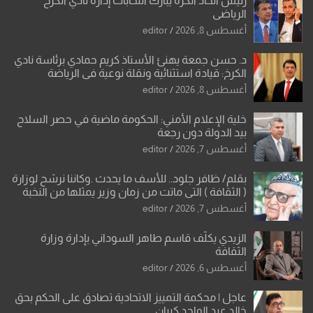
رئيس اتحاد الكرة يبارك انتخابات إدارة نادي الكرخ
الرياضي
أغسطس 8, 2026
editor
د. حسن جمعة يهنئ الأستاذ كريم حمادي برئاسة نادي
الكرخ: قيادة استثنائية ونقلة نوعية في الرياضة
العراقية
أغسطس 8, 2026
editor
خلية الإعلام الأمني: الحكومة ماضية في حصر السلاح
بيد الدولة دون رجعة
أغسطس 7, 2026
editor
بقلم/ ظافر جلود.. للأسف ما يحدث .وكاننا نرشح لوزارة
( الثقافة ) التي ماتت من زمان وزير يمثلها من النخبة
والإرث العظيم للثقافة العراقية..
أغسطس 7, 2026
editor
الزيدي يكلّف قاسم طاهر السوداني بإدارة وزارة
الثقافة
أغسطس 6, 2026
editor
عاجل | محكمة التمييز الاتحادية تصادق على الحكم بحق
خالد عبد الواحد كبيان