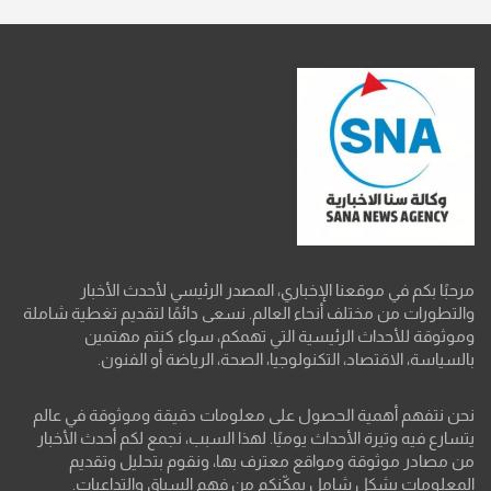
مرحبًا بكم في موقعنا الإخباري، المصدر الرئيسي لأحدث الأخبار
والتطورات من مختلف أنحاء العالم. نسعى دائمًا لتقديم تغطية شاملة
وموثوقة للأحداث الرئيسية التي تهمكم، سواء كنتم مهتمين
بالسياسة، الاقتصاد، التكنولوجيا، الصحة، الرياضة أو الفنون.
نحن نتفهم أهمية الحصول على معلومات دقيقة وموثوقة في عالم
يتسارع فيه وتيرة الأحداث يوميًا. لهذا السبب، نجمع لكم أحدث الأخبار
من مصادر موثوقة ومواقع معترف بها، ونقوم بتحليل وتقديم
المعلومات بشكل شامل يمكّنكم من فهم السياق والتداعيات.