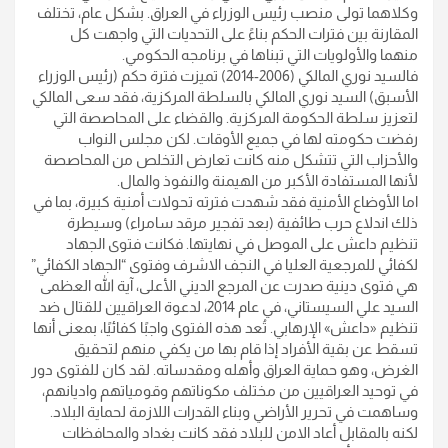
وكلاهما تولى منصب رئيس الوزراء في العراق. بشكل عام، تختلف
المقارنة بين فترات الحكم بناءً على التحديات التي واجهت كل
منهما والأولويات التي تبناها في برنامجه الحكومي.
فالسيد نوري المالكي (2006-2014) تميزت فترة حكم (رئيس الوزراء
الأسبق) السيد نوري المالكي بالسلطة المركزية، فقد سعى المالكي
لتعزيز سلطة الحكومة المركزية. والقضاء على المحاصصة التي
رفضت حكومته لها في جميع الأوقات. لكن مجلس النواب
والأحزاب التي تتشكل منه كانت تعارض التخلص من المحاصصة
لأنها المستفادة الأكبر من الهيمنة والنفوذ والمال.
اما الأوضاع الأمنية فقد شهدت فترته تحولات أمنية كبيرة، بما في
ذلك اندلاع حرب طائفية (بعد تفجير مرقد سامراء) وسيطرة
تنظيم داعش على الموصل في نهايتها. فكانت فتوى الجهاد
لكفائي للمرجعية العليا في النجف الاشرف وفتوى “الجهاد الكفائي”
هي فتوى دينية صدرت عن المرجع الديني الأعلى، آية الله العظمى
السيد علي السيستاني، في عام 2014، لدعوة العراقيين للقتال ضد
تنظيم «داعش» الإرهابي. تُعد هذه الفتوى واجبًا كفائيًا، بمعنى أنها
تسقط عن بقية الأفراد إذا قام بها من يكفي منهم لتحقيق
الغرض، وهو حماية العراق وأهله ومقدساته. لقد كان للفتوى دور
في توحيد العراقيين من مختلف مكوناتهم وقومياتهم واديانهم،
وساهمت في تحرير الأراضي وبناء القدرات اللازمة لحماية البلاد.
لكنه بالمقابل أعاد الامن للبلاد فقد كانت بغداد والمحافظات