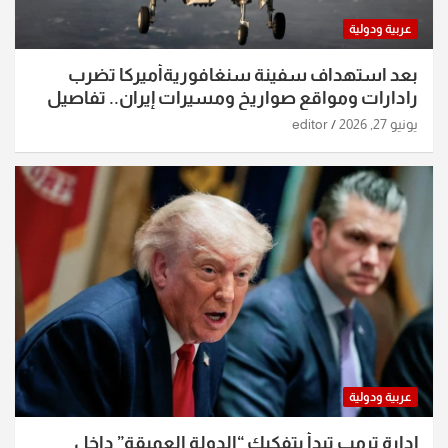
عربية ودولية
بعد استهداف سفينة سنغافوريةأميركا تضرب
رادارات ومواقع صواريخ ومسيرات إيران.. تفاصيل
الساعات الماضية
يونيو 27, 2026
editor
عربية ودولية
إدارة ترمب تبدأ بتفكيك “الدولة العميقة” داخل