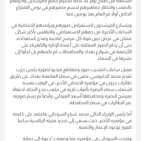
السابعة من صباح يوم غد، بداية للالتزام جميع المرشحين وأحزابهم
بالصمت وانتظار جماهيرهم لحسم مصيرهم في يومي الاقتراع
الخاص أولاً ثم العام بعد يومين منه.
ويتسارع المرشحون لاستعراض صورهم وبرامجهم الانتخابية في
الساعات الأخيرة من حقهم الاستعراضي، والتنافس بأكبر شكل
ممكن في عرض يبين قوة كل مرشح لناخبيه ومدى استعداده،
حتى أن زحام الصور المعلقة على أعمدة الإنارة والكهرباء على
الأرصفة في شوارع بغداد والمحافظات، لم يكفيهم بل لجأوا إلى
نشرها في السماء.
فقبل ساعات انتشرت صور ومقاطع فيديو لصورة رئيس حزب
تقدم محمد الحلبوسي، تضيئ في سماء العاصمة بغداد، عن طريق
طائرات درون في مؤتمره الانتخابي الأخير، في الوقت نفسه
اشتعلت سماء البصرة بألعاب نارية في ملعب جذع النخلة، احتفالا
بمرشح البصرة ومحافظها أسعد العيداني، وأيضا تم رسم صورته
عبر الطائرات في سماء المحافظة.
أما رئيس الوزراء الحالي محمد شياع السوداني، فاعتمد على كلمته
في مؤتمره الأخير، حيث يسعى إلى تجديد فترته الرئاسية ساعياً
للفوز بوعود الإعمار والتنمية.
وتحدث السوداني في مؤتمره عما وصفه بـ”دعوة إلى حماية