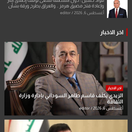
فؤاد حسين : دول المنطقة تسعى لوقف إطلاق النار
وإعادة فتح مضيق هرمز .. والعراق يطرح ورقة بشأن
تحولات القدس
أغسطس 6, 2026
editor
اخر الاخبار
اخر الاخبار
الزيدي يكلّف قاسم طاهر السوداني بإدارة وزارة
الثقافة
أغسطس 6, 2026
editor