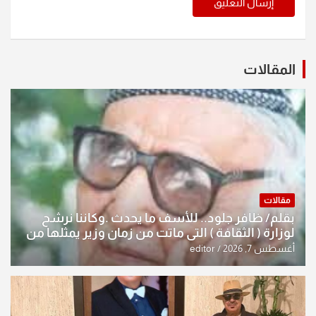
المقالات
مقالات
بقلم/ ظافر جلود.. للأسف ما يحدث .وكاننا نرشح
لوزارة ( الثقافة ) التي ماتت من زمان وزير يمثلها من
النخبة والإرث العظيم للثقافة العراقية..
أغسطس 7, 2026
editor