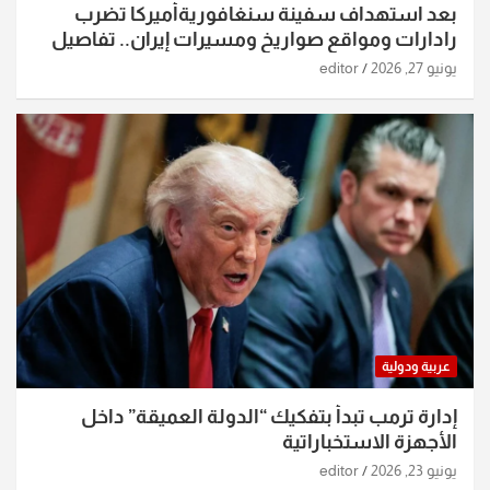
بعد استهداف سفينة سنغافوريةأميركا تضرب
رادارات ومواقع صواريخ ومسيرات إيران.. تفاصيل
الساعات الماضية
يونيو 27, 2026
editor
عربية ودولية
إدارة ترمب تبدأ بتفكيك “الدولة العميقة” داخل
الأجهزة الاستخباراتية
يونيو 23, 2026
editor