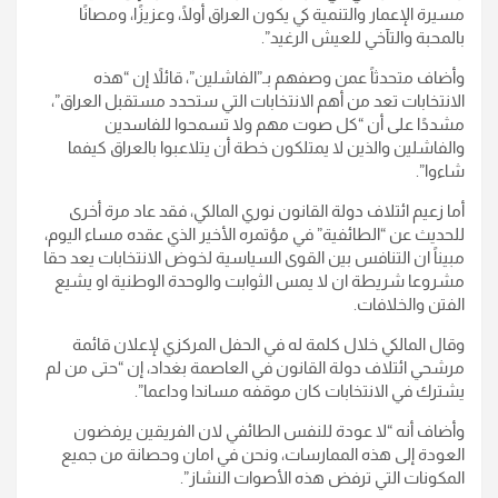
مسيرة الإعمار والتنمية كي يكون العراق أولًا، وعزيزًا، ومصانًا
بالمحبة والتآخي للعيش الرغيد”.
وأضاف متحدثاً عمن وصفهم بـ”الفاشلين”، قائلاً إن “هذه
الانتخابات تعد من أهم الانتخابات التي ستحدد مستقبل العراق”،
مشددًا على أن “كل صوت مهم ولا تسمحوا للفاسدين
والفاشلين والذين لا يمتلكون خطة أن يتلاعبوا بالعراق كيفما
شاءوا”.
أما زعيم ائتلاف دولة القانون نوري المالكي، فقد عاد مرة أخرى
للحديث عن “الطائفية” في مؤتمره الأخير الذي عقده مساء اليوم،
مبيناً ان التنافس بين القوى السياسية لخوض الانتخابات يعد حقا
مشروعا شريطة ان لا يمس الثوابت والوحدة الوطنية او يشيع
الفتن والخلافات.
وقال المالكي خلال كلمة له في الحفل المركزي لإعلان قائمة
مرشحي ائتلاف دولة القانون في العاصمة بغداد، إن “حتى من لم
يشترك في الانتخابات كان موقفه مساندا وداعما”.
وأضاف أنه “لا عودة للنفس الطائفي لان الفريقين يرفضون
العودة إلى هذه الممارسات، ونحن في امان وحصانة من جميع
المكونات التي ترفض هذه الأصوات النشاز”.