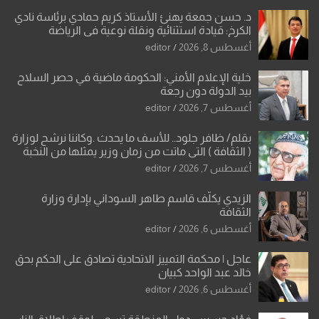
د. حسن جمعة يهنئ الأستاذ كريم حمادي برئاسة نادي
الكرخ: قيادة استثنائية ونقلة نوعية في الرياضة
العراقية
أغسطس 8, 2026
editor
خلية الإعلام الأمني: الحكومة ماضية في حصر السلاح
بيد الدولة دون رجعة
أغسطس 7, 2026
editor
بقلم/ ظافر جلود.. للأسف ما يحدث .وكاننا نرشح لوزارة
( الثقافة ) التي ماتت من زمان وزير يمثلها من النخبة
والإرث العظيم للثقافة العراقية..
أغسطس 7, 2026
editor
الزيدي يكلّف قاسم طاهر السوداني بإدارة وزارة
الثقافة
أغسطس 6, 2026
editor
عاجل | محكمة التمييز الاتحادية تصادق على الحكم بحق
خالد عبد الواحد كبيان
أغسطس 6, 2026
editor