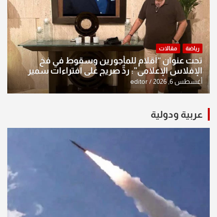
رياضة
مقالات
تحت عنوان “أقلام للمأجورين وسقوط في فخ
الإفلاس الإعلامي”: ردٌّ صريح على افتراءات سمير
الشكرجي
أغسطس 6, 2026
editor
عربية ودولية