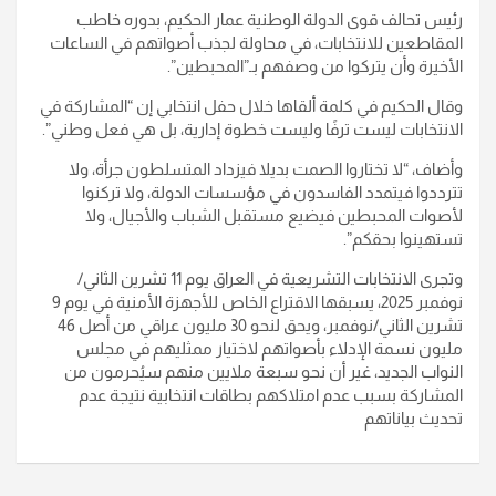
رئيس تحالف قوى الدولة الوطنية عمار الحكيم، بدوره خاطب
المقاطعين للانتخابات، في محاولة لجذب أصواتهم في الساعات
الأخيرة وأن يتركوا من وصفهم بـ”المحبطين”.
وقال الحكيم في كلمة ألقاها خلال حفل انتخابي إن “المشاركة في
الانتخابات ليست ترفًا وليست خطوة إدارية، بل هي فعل وطني”.
وأضاف، “لا تختاروا الصمت بديلا فيزداد المتسلطون جرأة، ولا
تترددوا فيتمدد الفاسدون في مؤسسات الدولة، ولا تركنوا
لأصوات المحبطين فيضيع مستقبل الشباب والأجيال، ولا
تستهينوا بحقكم”.
وتجرى الانتخابات التشريعية في العراق يوم 11 تشرين الثاني/
نوفمبر 2025، يسبقها الاقتراع الخاص للأجهزة الأمنية في يوم 9
تشرين الثاني/نوفمبر، ويحق لنحو 30 مليون عراقي من أصل 46
مليون نسمة الإدلاء بأصواتهم لاختيار ممثليهم في مجلس
النواب الجديد، غير أن نحو سبعة ملايين منهم سيُحرمون من
المشاركة بسبب عدم امتلاكهم بطاقات انتخابية نتيجة عدم
تحديث بياناتهم