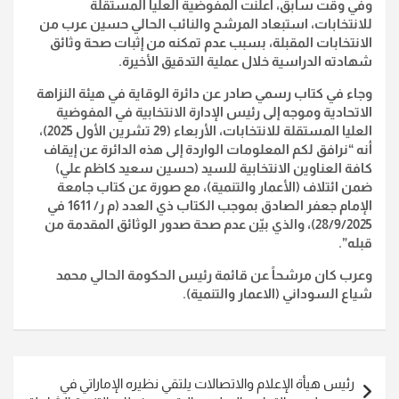
وفي وقت سابق، أعلنت المفوضية العليا المستقلة
للانتخابات، استبعاد المرشح والنائب الحالي حسين عرب من
الانتخابات المقبلة، بسبب عدم تمكنه من إثبات صحة وثائق
شهادته الدراسية خلال عملية التدقيق الأخيرة.
وجاء في كتاب رسمي صادر عن دائرة الوقاية في هيئة النزاهة
الاتحادية وموجه إلى رئيس الإدارة الانتخابية في المفوضية
العليا المستقلة للانتخابات، الأربعاء (29 تشرين الأول 2025)،
أنه “نرافق لكم المعلومات الواردة إلى هذه الدائرة عن إيقاف
كافة العناوين الانتخابية للسيد (حسين سعيد كاظم علي)
ضمن ائتلاف (الأعمار والتنمية)، مع صورة عن كتاب جامعة
الإمام جعفر الصادق بموجب الكتاب ذي العدد (م ر/ 1611 في
28/9/2025)، والذي بيّن عدم صحة صدور الوثائق المقدمة من
قبله”.
وعرب كان مرشحاً عن قائمة رئيس الحكومة الحالي محمد
شياع السوداني (الاعمار والتنمية).
تصفّح
رئيس هيأة الإعلام والاتصالات يلتقي نظيره الإماراتي في
المقالات