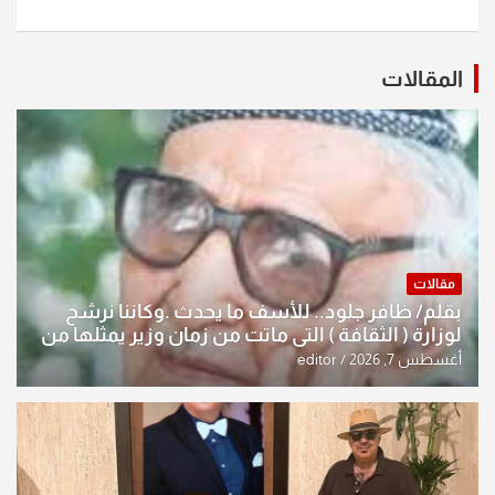
المقالات
مقالات
بقلم/ ظافر جلود.. للأسف ما يحدث .وكاننا نرشح
لوزارة ( الثقافة ) التي ماتت من زمان وزير يمثلها من
النخبة والإرث العظيم للثقافة العراقية..
أغسطس 7, 2026
editor