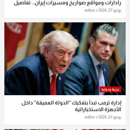
رادارات ومواقع صواريخ ومسيرات إيران.. تفاصيل
الساعات الماضية
يونيو 27, 2026
editor
عربية ودولية
إدارة ترمب تبدأ بتفكيك “الدولة العميقة” داخل
الأجهزة الاستخباراتية
يونيو 23, 2026
editor