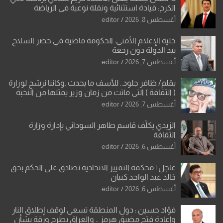
الكرخ: قيادة استثنائية ونقلة نوعية في الرياضة
العراقية
أغسطس 8, 2026
editor
خلية الإعلام الأمني: الحكومة ماضية في حصر السلاح
بيد الدولة دون رجعة
أغسطس 7, 2026
editor
بقلم/ ظافر جلود.. للأسف ما يحدث .وكاننا نرشح لوزارة
( الثقافة ) التي ماتت من زمان وزير يمثلها من النخبة
والإرث العظيم للثقافة العراقية..
أغسطس 7, 2026
editor
الزيدي يكلّف قاسم طاهر السوداني بإدارة وزارة
الثقافة
أغسطس 6, 2026
editor
عاجل | محكمة التمييز الاتحادية تصادق على الحكم بحق
خالد عبد الواحد كبيان
أغسطس 6, 2026
editor
فؤاد حسين : دول المنطقة تسعى لوقف إطلاق النار
وإعادة فتح مضيق هرمز .. والعراق يطرح ورقة بشأن