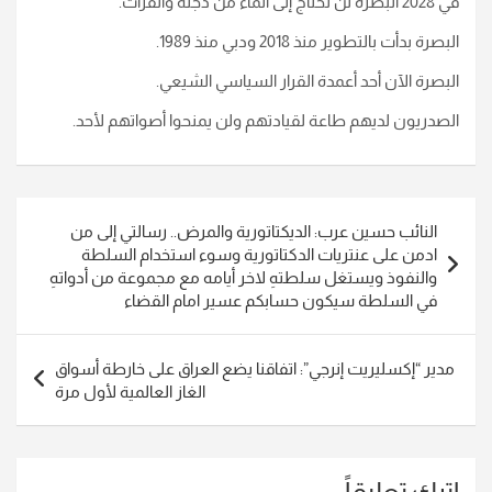
في 2028 البصرة لن تحتاج إلى الماء من دجلة والفرات.
البصرة بدأت بالتطوير منذ 2018 ودبي منذ 1989.
البصرة الآن أحد أعمدة القرار السياسي الشيعي.
الصدريون لديهم طاعة لقيادتهم ولن يمنحوا أصواتهم لأحد.
تصفّح
النائب حسين عرب: الديكتاتورية والمرض.. رسالتي إلى من
المقالات
ادمن على عنتريات الدكتاتورية وسوء استخدام السلطة
والنفوذ ويستغل سلطتهِ لاخر أيامه مع مجموعة من أدواتهِ
في السلطة سيكون حسابكم عسير امام القضاء
مدير “إكسليريت إنرجي”: اتفاقنا يضع العراق على خارطة أسواق
الغاز العالمية لأول مرة
اترك تعليقاً