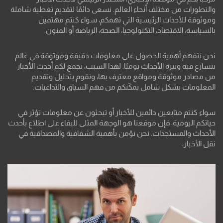
والتطورات من مختلف أنحاء العالم. نسعى دائمًا لتقديم تغطية شاملة
وموثوقة للأحداث الرئيسية التي تهمكم، سواء كنتم مهتمين
بالسياسة، الاقتصاد، التكنولوجيا، الصحة، الرياضة أو الفنون.
نحن نتفهم أهمية الحصول على معلومات دقيقة وموثوقة في عالم
يتسارع فيه وتيرة الأحداث يوميًا. لهذا السبب، نجمع لكم أحدث الأخبار
من مصادر موثوقة ومواقع معترف بها، ونقوم بتحليل وتقديم
المعلومات بشكل شامل يمكّنكم من فهم السياق والتداعيات.
سواء كنتم متابعين دائمين للأخبار أو تبحثون عن معلومات تؤثر في
حياتكم اليومية، فإن موقعنا هو الوجهة المثلى للبقاء على اطلاع بأحدث
الأحداث والمستجدات. نحن نؤمن بأهمية الشفافية والمصداقية في
نقل الأخبار،