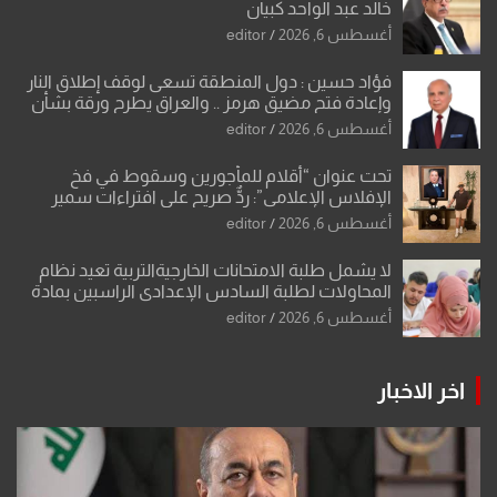
خالد عبد الواحد كبيان
أغسطس 6, 2026
editor
فؤاد حسين : دول المنطقة تسعى لوقف إطلاق النار
وإعادة فتح مضيق هرمز .. والعراق يطرح ورقة بشأن
تحولات القدس
أغسطس 6, 2026
editor
تحت عنوان “أقلام للمأجورين وسقوط في فخ
الإفلاس الإعلامي”: ردٌّ صريح على افتراءات سمير
الشكرجي
أغسطس 6, 2026
editor
لا يشمل طلبة الامتحانات الخارجيةالتربية تعيد نظام
المحاولات لطلبة السادس الإعدادي الراسبين بمادة
أو مادتين
أغسطس 6, 2026
editor
اخر الاخبار