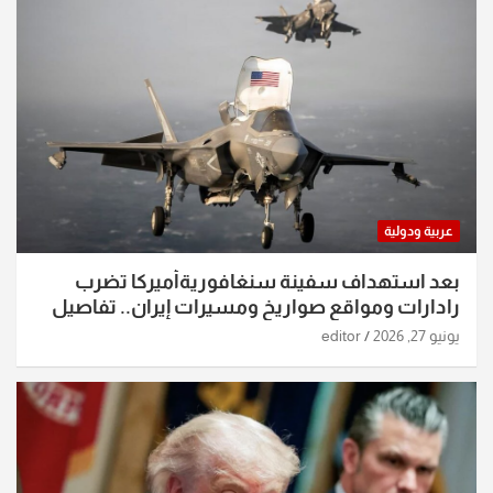
عربية ودولية
بعد استهداف سفينة سنغافوريةأميركا تضرب
رادارات ومواقع صواريخ ومسيرات إيران.. تفاصيل
الساعات الماضية
يونيو 27, 2026
editor