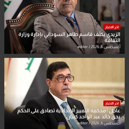
اخر الاخبار
الزيدي يكلّف قاسم طاهر السوداني بإدارة وزارة
الثقافة
أغسطس 6, 2026
editor
اخر الاخبار
عاجل | محكمة التمييز الاتحادية تصادق على الحكم
بحق خالد عبد الواحد كبيان
أغسطس 6, 2026
editor