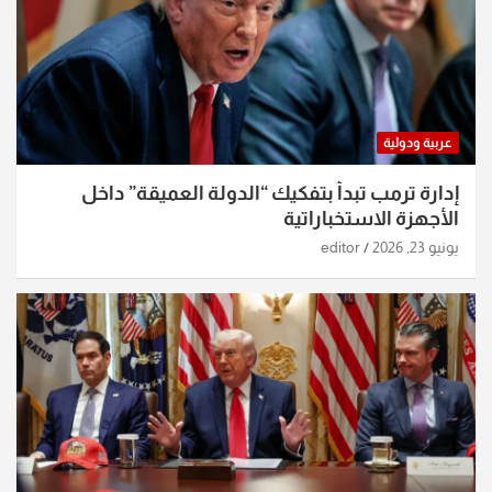
عربية ودولية
إدارة ترمب تبدأ بتفكيك “الدولة العميقة” داخل
الأجهزة الاستخباراتية
يونيو 23, 2026
editor