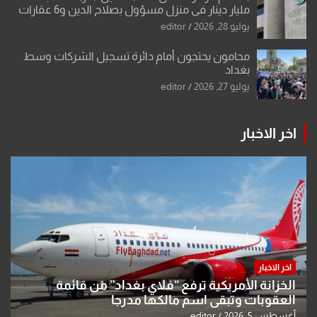
مليار دينار في منزل مسؤول بصلاح الدين و6 عقارات
باسم زوجته
يوليو 28, 2026
editor
محامون يحتجون أمام دائرة تسجيل الشركات وسط
بغداد
يوليو 27, 2026
editor
اخر الاخبار
اخر الاخبار
الخزانة الأمريكية ترفع “فلاي بغداد” من قائمة
العقوبات وتبقي اسم مالكها مدرجا
أغسطس 5, 2026
editor