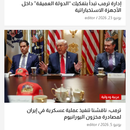
إدارة ترمب تبدأ بتفكيك “الدولة العميقة” داخل
الأجهزة الاستخباراتية
يونيو 23, 2026
editor
عربية ودولية
ترمب: ناقشنا تنفيذ عملية عسكرية في إيران
لمصادرة مخزون اليورانيوم
يونيو 5, 2026
editor