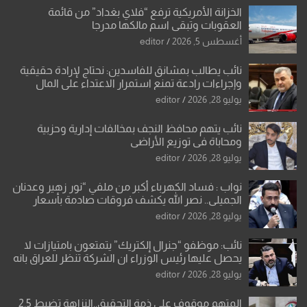
الخزانة الأمريكية ترفع “فلاي بغداد” من قائمة
العقوبات وتبقي اسم مالكها مدرجا
أغسطس 5, 2026
editor
نائب يطالب بمشانق للفاسدين: نحتاج لإرادة حقيقية
وإجراءات رادعة تمنع استمرار الاعتداء على المال
العام”.
يوليو 28, 2026
editor
نائب يتهم محافظ النجف بمخالفات إدارية وحزبية
ومحاباة في توزيع الأراضي
يوليو 28, 2026
editor
نواب : فساد الكهرباء أكبر من ملفي “نور زهير وعدنان
الجميلي.. نصر الله يكشف فروقات صادمة بأسعار
معدات الكهرباء وعقودها
يوليو 28, 2026
editor
نائب: موظفو “جنرال إلكتريك” يتمتعون بامتيازات لا
يحصل عليها رئيس الوزراء ان الشركة تنظر للعراق بانه
بلد ضعيف وتفرض شروطها
يوليو 28, 2026
editor
المتهم موقوف على ذمة التحقيق..النزاهة تضبط 2.5