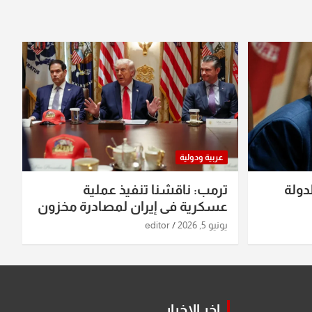
عربية ودولية
دولة
ترمب: ناقشنا تنفيذ عملية
عسكرية في إيران لمصادرة مخزون
اليورانيوم
يونيو 5, 2026
editor
اخر الاخبار