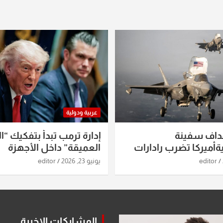
عربية ودولية
داف سفينة
إدارة ترمب تبدأ بتفكيك “ال
أميركا تضرب رادارات
العميقة” داخل الأجهزة
اريخ ومسيرات إيران..
الاستخباراتية
editor
يونيو 23, 2026
editor
ساعات الماضية
المشاركات الاخيرة