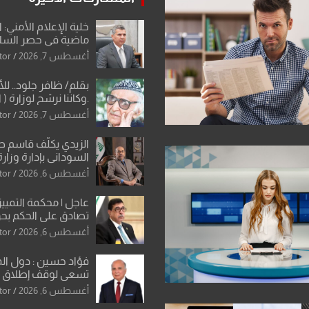
خلية الإعلام الأمني: 
ماضية في حصر السلاح
دون رجعة
أغسطس 7, 2026
tor
بقلم/ ظافر جلود.. ل
.وكاننا نرشح لوزارة ( ا
ماتت من زم
أغسطس 7, 2026
tor
النخبة والإرث العظيم
العراقية..
الزيدي يكلّف قاسم 
السوداني بإدارة وزارة
أغسطس 6, 2026
tor
عاجل | محكمة التمييز 
تصادق على الحكم بحق
الواحد كبيان
أغسطس 6, 2026
tor
فؤاد حسين : دول ال
تسعى لوقف إطلاق الن
فتح مضيق هرمز .. وا
أغسطس 6, 2026
tor
ورقة بشأن تحولات 