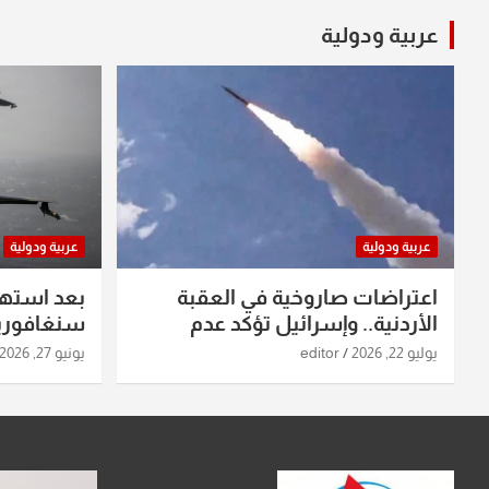
عربية ودولية
عربية ودولية
عربية ودولية
اعتراضات صاروخية في العقبة
بعد استه
الأردنية.. وإسرائيل تؤكد عدم
سنغافورية
استهدافها
ومواقع صو
يوليو 22, 2026
editor
يونيو 27, 2026
تفاصيل ال