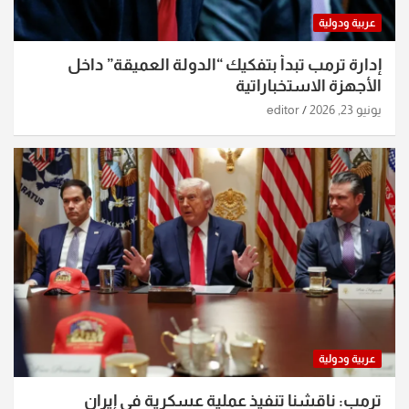
عربية ودولية
إدارة ترمب تبدأ بتفكيك “الدولة العميقة” داخل
الأجهزة الاستخباراتية
يونيو 23, 2026
editor
عربية ودولية
ترمب: ناقشنا تنفيذ عملية عسكرية في إيران