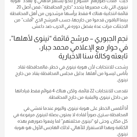
حيث “ملأت صورهم” الشوارع بنحو يستفز الأهالي و”يهدد” هوية
نينوى، التي بات مصيرها يتحدد “خارج المحافظة”، فمن أصل 20
قائمة انتخابية هناك 4 فقط يرأسها مرشحون من أهل المحافظة
بينما الباقون قدموا من خارجها، حسب المرشح الذي “أفلت” من
الاجتثاث مرات عدة بفضل دوره في الحرب ضد داعش.
نجم الجبوري – مرشح قائمة “نينوى لأهلها”،
في حوار مع الإعلامي محمد جبار،
تابعته وكالة سنا الاخبارية
رشحت للانتخابات لأن هوية نينوى في خطر، فالمحافظة تقاد
بأناس ليسوا من أهلها. بدليل مجلس المحافظة يقاد من خارج
نينوى.
تقدمت للانتخابات 22 قائمة، ولكن هناك 4 قوائم فقط قياداتها
من داخل نينوى، والبقية من خارج المحافظة.
أنا أتلمس الخطر على هوية نينوى، واليوم عندما تمشي في
المحافظة سترى صوراً لقادة لا يمتون بصلة لنينوى مرفوعة في
كل مكان، وحتى لو “نينوى مخلفتهم” لما رفعوا صورهم بهذه
الكثافة وبهذا الاستفزاز للأهالي، لذلك الهاجس الأول هو هوية
نينوى.