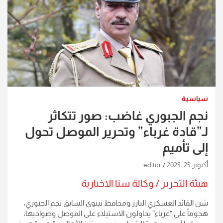
سياسية
نجم الجبوري غاضب: صور تتكاثر
لـ”قادة غرباء” وتحرير الموصل تحول
إلى تأميم
أكتوبر 25, 2025
editor
هيئة التحرير / وكالة سنا الاخبارية
شن القائد العسكري البارز ومحافظ نينوى السابق نجم الجبوري،
هجوماً على “غرباء” يحاولون الاستيلاء على الموصل وضواحيها،