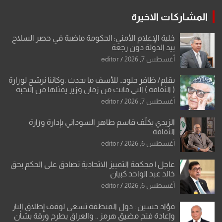
المشاركات الاخيرة
خلية الإعلام الأمني: الحكومة ماضية في حصر السلاح
بيد الدولة دون رجعة
أغسطس 7, 2026
editor
بقلم/ ظافر جلود.. للأسف ما يحدث .وكاننا نرشح لوزارة
( الثقافة ) التي ماتت من زمان وزير يمثلها من النخبة
والإرث العظيم للثقافة العراقية..
أغسطس 7, 2026
editor
الزيدي يكلّف قاسم طاهر السوداني بإدارة وزارة
الثقافة
أغسطس 6, 2026
editor
عاجل | محكمة التمييز الاتحادية تصادق على الحكم بحق
خالد عبد الواحد كبيان
أغسطس 6, 2026
editor
فؤاد حسين : دول المنطقة تسعى لوقف إطلاق النار
وإعادة فتح مضيق هرمز .. والعراق يطرح ورقة بشأن