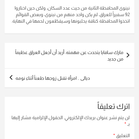
نينوى المحافظة الثانية من حيث عدد السكان، ولكن حين اختاروا
92 سفيراً للعراق، لم يكن واحد منهم من نينوى، وبعض القوائم
اتخذوا المحافظة كناقة يحلبونها وسيقطّعون لحمها في النهاية.
تصفّح
مارك سافايا يتحدث عن مهمته: أريد أن أجعل العراق عظيماً
المقالات
من جديد
ديالى .. امرأة تقتل زوجها طعناً أثناء نومه
اترك تعليقاً
لن يتم نشر عنوان بريدك الإلكتروني.
الحقول الإلزامية مشار إليها
بـ
*
التعليق
*