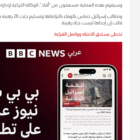
وسيقوم بهذه العملية مسعفون من “أفاد”، الوكالة التركية لإدارة ا
قالت إن إحداها ليست جثة رهينة.
تخطى يستحق الانتباه وواصل القراءة