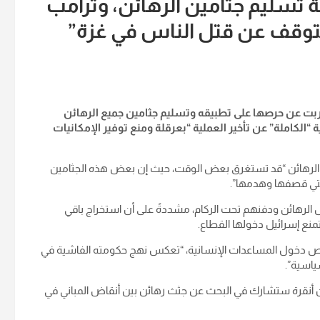
 تسليم جثامين الرهائن، وترامب
 تتوقف عن قتل الناس في غزة”
عربت عن حرصها على تطبيقه وتسليم جثامين جميع الرهائن
 “الكاملة” عن تأخير العملية “بعرقلة ومنع توفير الإمكانيات
ن الرهائن “قد تستغرق بعض الوقت، حيث إن بعض هذه الجثامين
التي قصفها وهدمها”.
لرهائن ودفنهم تحت الركام، مشددةً على أن استخراج باقي
منع إسرائيل دخولها القطاع.
ليص دخول المساعدات الإنسانية، “تعكس نهج حكومته الفاشية في
ياسية”.
بأن أنقرة ستشارك في البحث عن جثث رهائن بين أنقاض المباني في