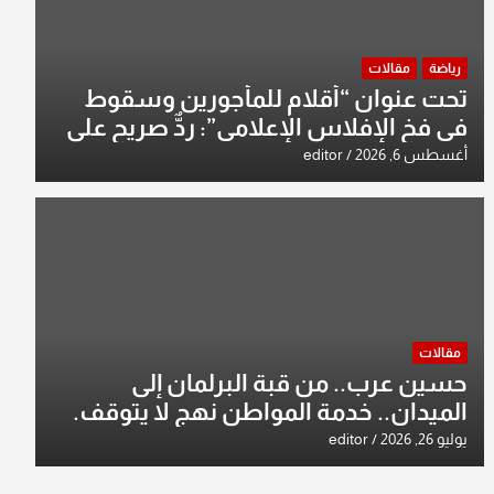
رياضة
مقالات
تحت عنوان “أقلام للمأجورين وسقوط
في فخ الإفلاس الإعلامي”: ردٌّ صريح على
افتراءات سمير الشكرجي
أغسطس 6, 2026
editor
مقالات
حسين عرب.. من قبة البرلمان إلى
الميدان.. خدمة المواطن نهج لا يتوقف.
يوليو 26, 2026
editor