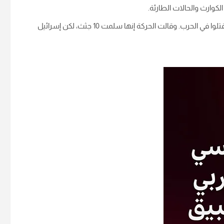
لكوارث والحالات الطارئة.
وتطالب إسرائيل حماس بالوفاء بالتزاماتها وتسليم جثث 28 رهينة قتلوا في الحرب. وقالت الحركة إنها سلمت 10 جثث، لكن إسرائيل