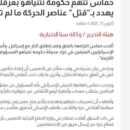
حماس تتهم حكومة نتنياهو بعرقلة
يهدد بـ”قتل” عناصر الحركة ما لم
أكتوبر 17, 2025
editor
هيئة التحرير / وكالة سنا الاخبارية
أكدت حماس التزامها باتفاق وقف إطلاق النار مع إسرائيل، وأ
الإسرائيليين المتبقين في غزة، محمِلةً حكومة نتنياهو المسؤولية
اللازمة”.
وجاء في بيان نشرته في وقت متأخر من الخميس، أن إعادة جثامي
دُفن في أنفاقٍ دمرها الاحتلال، وأخرى ما زالت تحت أنقاض الأبنية 
وجددت حماس اتهامها للجيش الإسرائيلي بأنه المسؤول عن مقتل ا
الجثامين يتطلب معدات وأجهزة لرفع الأنقاض غير متوافرة حالياً وت
وأضافت أن تصريحات نتنياهو وتهديده بتأخير فتح معبر رفح، وتق
معاقبة أهلنا في غزة والتلاعب بالملف الإنساني لتحقيق مكاسب س
في ذات السياق، أفادت مصادر في وزارة الدفاع التركية، الخميس، 
قطاع غزة عبر إرسال فريق من الاختصاصيين.