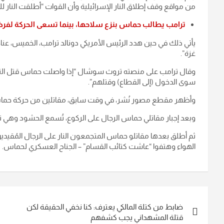
من مواقع وقف إطلاق النار الإسرائيلية وأن القوات “أطلقت النار لل
ترامب يطالب حماس بنزع سلاحها، بينما تسعى الحركة لفرض
يأتي ذلك في حين هدد الرئيس الأمريكي دونالد ترامب، الخميس، عن
غزة”.
وقال ترامب على منصته تروث سوشال “إذا واصلت حماس قتل الناس 
سوى الدخول (إلى القطاع) وقتلهم”.
وأظهر مقطع مصور نُشر، في وقت سابق، مقاتلين من حركة حما
وبعد إجبار مقاتلي حماس الرجال على الركوع، تُسمع الحشود وهي ته
ثم أطلق بعدها مقاتلو حماس المتجمعون النار على الرجال المُقيد
الهواء وهتفوا “عاشت كتائب القسام” – الجناح العسكري لحماس.
تصفّح
ضابط من كتلة المالكي يعترف: كنا نخفي الحقيقة لكن
المقالات
قتلة المشهداني يجب كشفهم