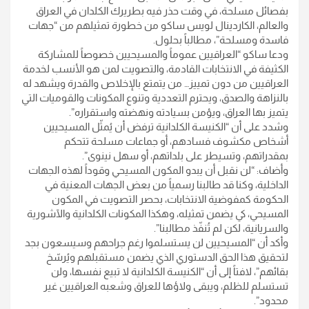
بفصائل مسلحة، في وقت حذر فيه بطريرك الكلدان في العراق
والعالم، الكاردينال لويس ساكو من خطورة تمثيلهم من “جهات
فاسدة ومسلحة”، مطالباً بحلول.
ودعا ساكو “العراقيين عموماً والمسيحيين خصوصاً للمشاركة
الكثيفة في الانتخابات القادمة، والتصويت لمن هو الأنسب لخدمة
العراقيين من دون تمييز… من يتمتع بالإخلاص والقدرة ويشهد له
بالنزاهة والصدق، ويحترم التعددية وتنوع المكونات والقوميات التي
يتميز بها العراق، ويؤمن بسيادته ونهضته واستقراره”.
وشدد على أن “الكنيسة الكلدانية ترفض أن يُمثّل المسيحيين
أشخاص مكشوف فسادهم، أو جماعات مسلحة تتحكم
بمقدراتهم، وتسيطر على بلداتهم، أو سهل نينوى”.
وأضاف: “لن نقبل أن يبدو المكون المسيحي وقوداً لهذه الجهات
الداخلية، وكنا قد طالبنا رسمياً من بعض الجهات المعنية في
الحكومة كمفوضية الانتخابات، بحصر التصويت في المكون
المسيحي، كي يضمن تمثيله، وهكذا المكونات الكلدانية والآشورية
والسريانية، لكن لم تُنفّذ مطالبنا”.
وأكد أن “المسيحيين لن يستسلموا رغم جراحهم وسيسعون بجد
لتحقيق هذا الحق الدستوري الذي يضمن مستقبلهم ويُرسّخ
بقائهم”، لافتاً إلى أن “الكنيسة الكلدانية لا تبيع نفسها، ولن
تستسلم للظلم، ويبقى ولاؤها للعراق وشعبه العراقيين غير
محدود”.