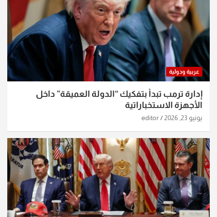
عربية ودولية
إدارة ترمب تبدأ بتفكيك “الدولة العميقة” داخل
الأجهزة الاستخباراتية
يونيو 23, 2026
editor