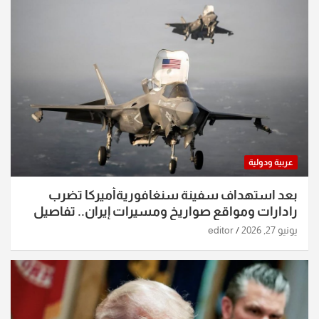
عربية ودولية
بعد استهداف سفينة سنغافوريةأميركا تضرب
رادارات ومواقع صواريخ ومسيرات إيران.. تفاصيل
الساعات الماضية
يونيو 27, 2026
editor