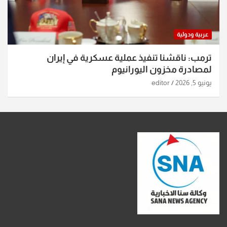
عربية ودولية
ترمب: ناقشنا تنفيذ عملية عسكرية في إيران
لمصادرة مخزون اليورانيوم
يونيو 5, 2026
editor