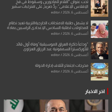
تحت عنوان “أقلام للمأجورين وسقوط في فخ
الإفلاس الإعلامي”: ردٌّ صريح على افتراءات سمير
الشكرجي
أغسطس 6, 2026
editor
لا يشمل طلبة الامتحانات الخارجيةالتربية تعيد نظام
المحاولات لطلبة السادس الإعدادي الراسبين بمادة
أو مادتين
أغسطس 6, 2026
editor
“وداعاً ذاكرة العراق الموسيقية”وفاة أول قائد
للأوركسترا السمفونية عبد الرزاق العزاوي
أغسطس 6, 2026
editor
مخرجات اجتماع ائتلاف إدارة الدولة
أغسطس 6, 2026
editor
اخر الاخبار