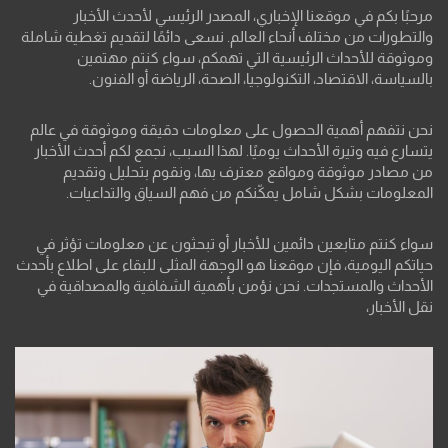
مرحبًا بكم في موقعنا الإخباري، المصدر الرئيسي لأحدث الأخبار
والتطورات من مختلف أنحاء العالم. نسعى دائمًا لتقديم تغطية شاملة
وموثوقة للأحداث الرئيسية التي تهمكم، سواء كنتم مهتمين
بالسياسة، الاقتصاد، التكنولوجيا، الصحة، الرياضة أو الفنون.
نحن نتفهم أهمية الحصول على معلومات دقيقة وموثوقة في عالم
يتسارع فيه وتيرة الأحداث يوميًا. لهذا السبب، نجمع لكم أحدث الأخبار
من مصادر موثوقة ومواقع معترف بها، ونقوم بتحليل وتقديم
المعلومات بشكل شامل يمكّنكم من فهم السياق والتداعيات.
سواء كنتم متابعين دائمين للأخبار أو تبحثون عن معلومات تؤثر في
حياتكم اليومية، فإن موقعنا هو الوجهة المثلى للبقاء على اطلاع بأحدث
الأحداث والمستجدات. نحن نؤمن بأهمية الشفافية والمصداقية في
نقل الأخبار،