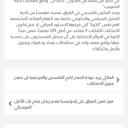
لكي يختار من يمثله من المكون”، داعياً الى “وضع معالجات لآلية
التصويت”.
ويجد المكون المسيحي في العراق، نفسه مهمشاً من ناحية
التمثيل السياسي والحكومي، خاصة بعد التهام المقاعد المخصصة
لهم ضمن “الكوتا” التي فرضها الدستور العراقي، إذ منح قانون
الانتخابات الأقليات 9 مقاعد، من أصل 329 مقعداً، ضمن مبدأ
الكوتا في الدوائر الانتخابية على أن يحصل المسيحيون على خمسة
منها بواقع مقعد واحد في محافظات بغداد ودهوك ونينوى
وأربيل وكركوك.
تصفّح
المالكي يريد عودة الصدر لكبح الفاسدين والمرجعية لن تصدر
المقالات
فتوى الانتخابات
فوز ثمين للعراق على إندونيسيا بقدم زيدان يفتح باب الأمل
المونديالي