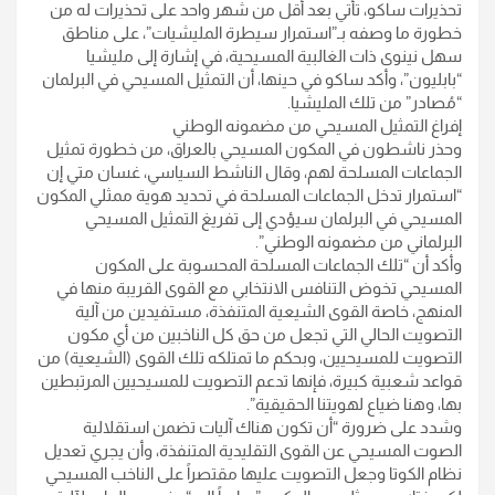
تحذيرات ساكو، تأتي بعد أقل من شهر واحد على تحذيرات له من
خطورة ما وصفه بـ”استمرار سيطرة المليشيات”، على مناطق
سهل نينوى ذات الغالبية المسيحية، في إشارة إلى مليشيا
“بابليون”، وأكد ساكو في حينها، أن التمثيل المسيحي في البرلمان
“مُصادر” من تلك المليشيا.
إفراغ التمثيل المسيحي من مضمونه الوطني
وحذر ناشطون في المكون المسيحي بالعراق، من خطورة تمثيل
الجماعات المسلحة لهم، وقال الناشط السياسي، غسان متي إن
“استمرار تدخل الجماعات المسلحة في تحديد هوية ممثلي المكون
المسيحي في البرلمان سيؤدي إلى تفريغ التمثيل المسيحي
البرلماني من مضمونه الوطني”.
وأكد أن “تلك الجماعات المسلحة المحسوبة على المكون
المسيحي تخوض التنافس الانتخابي مع القوى القريبة منها في
المنهج، خاصة القوى الشيعية المتنفذة، مستفيدين من آلية
التصويت الحالي التي تجعل من حق كل الناخبين من أي مكون
التصويت للمسيحيين، وبحكم ما تمتلكه تلك القوى (الشيعية) من
قواعد شعبية كبيرة، فإنها تدعم التصويت للمسيحيين المرتبطين
بها، وهنا ضياع لهويتنا الحقيقية”.
وشدد على ضرورة “أن تكون هناك آليات تضمن استقلالية
الصوت المسيحي عن القوى التقليدية المتنفذة، وأن يجري تعديل
نظام الكوتا وجعل التصويت عليها مقتصراً على الناخب المسيحي