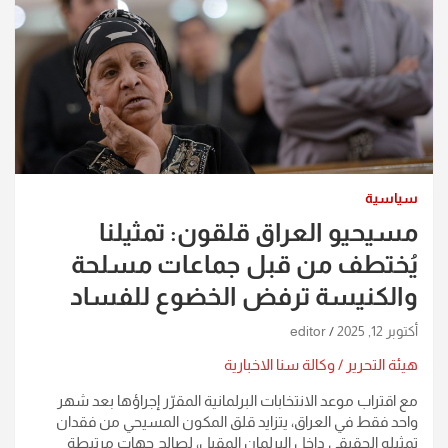
سياسية
مسيحيو العراق قلقون: تمثيلنا
يُختطف من قبل جماعات مسلحة
والكنيسة ترفض الخضوع للفساد
أكتوبر 12, 2025
editor
هيئة التحرير / وكالة سنا الاخبارية
مع اقتراب موعد الانتخابات البرلمانية المقرّر إجراؤها بعد شهر
واحد فقط في العراق، يتزايد قلق المكون المسيحي من فقدان
تمثيله الحقيقي داخل البرلمان المقبل، لصالح جهات مرتبطة