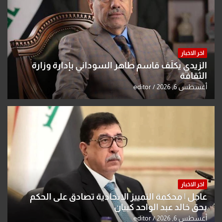
اخر الاخبار
الزيدي يكلّف قاسم طاهر السوداني بإدارة وزارة
الثقافة
أغسطس 6, 2026
editor
اخر الاخبار
عاجل | محكمة التمييز الاتحادية تصادق على الحكم
بحق خالد عبد الواحد كبيان
أغسطس 6, 2026
editor