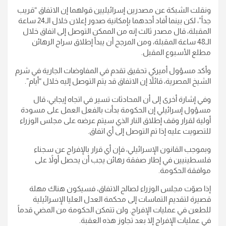
ونقلت الشبكة عن مصدرين إسرائيليين قولهما إن الاتفاق “قريب
جداً”، لكن بينما أفاد أحدهما بإمكانية صدور إعلان خلال الـ24 ساعة
المقبلة، قال مصدر ثالث إنه من الممكن التوصل إلى اتفاق خلال
الـ48 ساعة المقبلة، ومن المرجح أن يبدأ إطلاق سراح الرهائن
مطلع الأسبوع المقبل.
وأكد مسؤول أميركي تحقيق تقدم في المفاوضات الجارية في شرم
الشيخ المصرية، قائلاً إن الاتفاق قد يتم التوصل إليه خلال “أيام”.
وفي إشارة أخرى إلى أن المحادثات تسير في اتجاه إيجابي، قال
مسؤول إسرائيلي إن الحكومة بدأت بالفعل العمل على مسودة
أولية لقرار وقف إطلاق النار الذي سيتم عرضه على مجلس الوزراء
للتصويت عليه إذا تم التوصل إلى أي اتفاق.
وبموجب القانون الإسرائيلي، فإن أي قرار بالإفراج عن سجناء
فلسطينيين في إطار صفقة رهائن يجب أن يحصل أولاً على
موافقة الحكومة.
إذا صوّت مجلس الوزراء لصالح الاتفاق، فسيكون هناك مهلة
قصيرة لتقديم التماسات إلى محكمة العدل العليا الإسرائيلية
للطعن في عمليات الإفراج. ولن تتمكن الحكومة من المضي قدماً
في عمليات الإفراج إلا بعد تجاوز هذه العقبة.