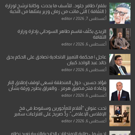
بقلم/ ظافر جلود.. للأسف ما يحدث .وكاننا نرشح لوزارة
( الثقافة ) التي ماتت من زمان وزير يمثلها من النخبة
والإرث العظيم للثقافة العراقية..
أغسطس 7, 2026
editor
الزيدي يكلّف قاسم طاهر السوداني بإدارة وزارة
الثقافة
أغسطس 6, 2026
editor
عاجل | محكمة التمييز الاتحادية تصادق على الحكم بحق
خالد عبد الواحد كبيان
أغسطس 6, 2026
editor
فؤاد حسين : دول المنطقة تسعى لوقف إطلاق النار
وإعادة فتح مضيق هرمز .. والعراق يطرح ورقة بشأن
تحولات القدس
أغسطس 6, 2026
editor
تحت عنوان “أقلام للمأجورين وسقوط في فخ
الإفلاس الإعلامي”: ردٌّ صريح على افتراءات سمير
الشكرجي
أغسطس 6, 2026
editor
لا يشمل طلبة الامتحانات الخارجيةالتربية تعيد نظام