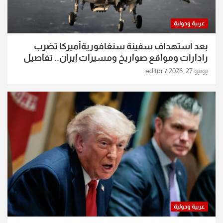
عربية ودولية
بعد استهداف سفينة سنغافوريةأميركا تضرب
رادارات ومواقع صواريخ ومسيرات إيران.. تفاصيل
الساعات الماضية
يونيو 27, 2026
editor
عربية ودولية