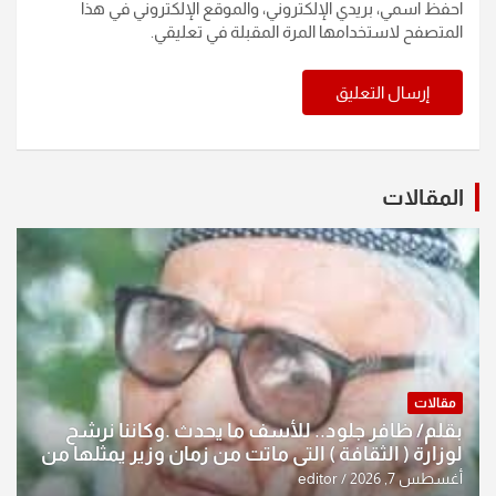
احفظ اسمي، بريدي الإلكتروني، والموقع الإلكتروني في هذا
المتصفح لاستخدامها المرة المقبلة في تعليقي.
المقالات
مقالات
بقلم/ ظافر جلود.. للأسف ما يحدث .وكاننا نرشح
لوزارة ( الثقافة ) التي ماتت من زمان وزير يمثلها من
النخبة والإرث العظيم للثقافة العراقية..
أغسطس 7, 2026
editor