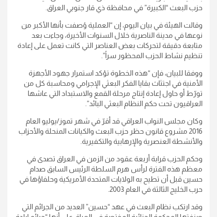
حزب البعث “الكبيرة” في محافظة ذي قار جنوبي العراق.
وقالت الهيئة في بيان اليوم، إن “العملية وُصفت بأنها الأكبر من
نوعها في مدينة الناصرية خلال السنوات الأخيرة، وجاءت بعد
متابعة دقيقة لتحركات بعض العناصر التي كانت تعمل على إعادة
تنظيم نشاط الحزب المحظور سراً”.
ووفقا للبيان، فإن “هذه الخطوة تؤكد استمرار جهود الأجهزة
الأمنية في اجتثاث بقايا الفكر البعثي الإجرامي ومحاسبة كل من
تورّط أو حاول إعادة إنتاج مرحلة القمع والاستبداد التي عاشها
العراقيون تحت حكم النظام البعثي البائد”.
وكان مجلس النواب العراقي قد أقرّ في شهر تموز/يوليو العام
2016 مشروع قانون حظر حزب البعث والكيانات المنحلة والأحزاب
والأنشطة العنصرية والإرهابية والتكفيرية.
وحكم الحزب قرابة أربعة عقود من الزمن في العراق تصدى في
معظم هذه الفترة لرأس هرم السلطة الرئيس السابق صدام
حسين قبل أن تطيح به الولايات المتحدة الأمريكية وحلفاؤها في
حرب الخليج الثالثة في العام 2003.
وقد ارتكب نظام البعث في عهد “حسين” العديد من الجرائم التي
صنفتها المحكمة الجنائية المختصة في العراق على أنها “جرائم إبادة