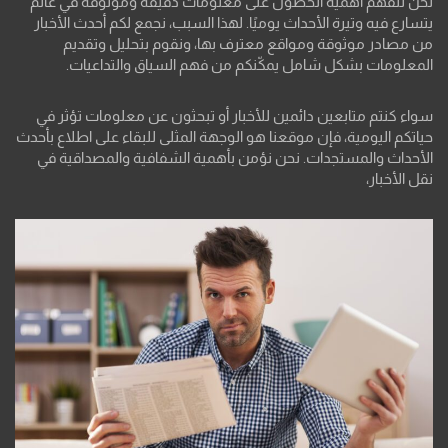
نحن نتفهم أهمية الحصول على معلومات دقيقة وموثوقة في عالم
يتسارع فيه وتيرة الأحداث يوميًا. لهذا السبب، نجمع لكم أحدث الأخبار
من مصادر موثوقة ومواقع معترف بها، ونقوم بتحليل وتقديم
المعلومات بشكل شامل يمكّنكم من فهم السياق والتداعيات.
سواء كنتم متابعين دائمين للأخبار أو تبحثون عن معلومات تؤثر في
حياتكم اليومية، فإن موقعنا هو الوجهة المثلى للبقاء على اطلاع بأحدث
الأحداث والمستجدات. نحن نؤمن بأهمية الشفافية والمصداقية في
نقل الأخبار،