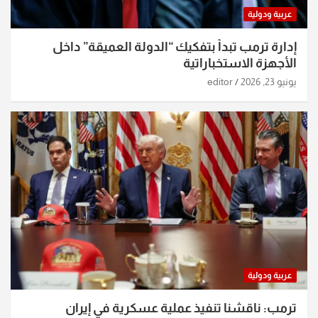
عربية ودولية
إدارة ترمب تبدأ بتفكيك “الدولة العميقة” داخل
الأجهزة الاستخباراتية
يونيو 23, 2026
editor
عربية ودولية
ترمب: ناقشنا تنفيذ عملية عسكرية في إيران