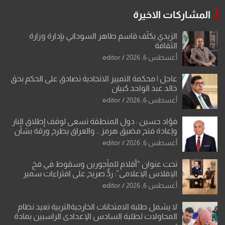
المشاركات الاخيرة
الزيدي يكلّف قاسم طاهر السوداني بإدارة وزارة
الثقافة
أغسطس 6, 2026
editor
عاجل | محكمة التمييز الاتحادية تصادق على الحكم بحق
خالد عبد الواحد كبيان
أغسطس 6, 2026
editor
فؤاد حسين : دول المنطقة تسعى لوقف إطلاق النار
وإعادة فتح مضيق هرمز .. والعراق يطرح ورقة بشأن
تحولات القدس
أغسطس 6, 2026
editor
تحت عنوان “أقلام للمأجورين وسقوط في فخ
الإفلاس الإعلامي”: ردٌّ صريح على افتراءات سمير
الشكرجي
أغسطس 6, 2026
editor
لا يشمل طلبة الامتحانات الخارجيةالتربية تعيد نظام
المحاولات لطلبة السادس الإعدادي الراسبين بمادة