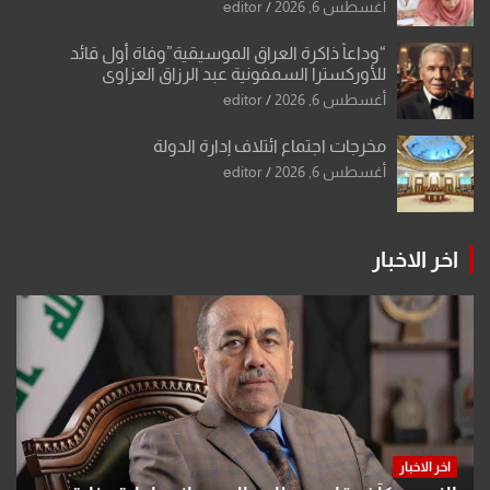
أو مادتين
أغسطس 6, 2026
editor
“وداعاً ذاكرة العراق الموسيقية”وفاة أول قائد
للأوركسترا السمفونية عبد الرزاق العزاوي
أغسطس 6, 2026
editor
مخرجات اجتماع ائتلاف إدارة الدولة
أغسطس 6, 2026
editor
اخر الاخبار
اخر الاخبار