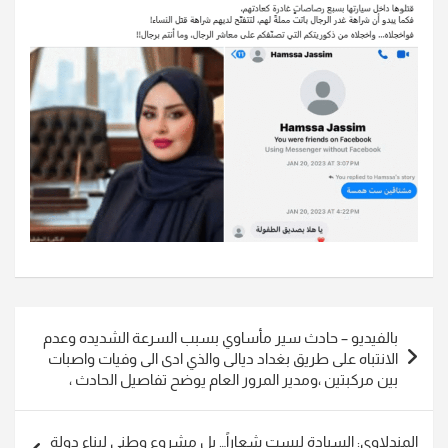
تصفّح
بالفيديو – حادث سير مأساوي بسبب السرعة الشديده وعدم
المقالات
الانتباه على طريق بغداد ديالى والذي ادى الى وفيات واصبات
بين مركبتين ،ومدير المرور العام يوضح تفاصيل الحادث ،
المندلاوي: السيادة ليست شعاراً… بل مشروع وطني لبناء دولة