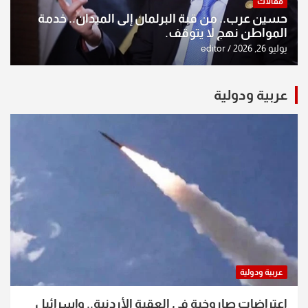
مقالات
حسين عرب.. من قبة البرلمان إلى الميدان.. خدمة
المواطن نهج لا يتوقف.
يوليو 26, 2026
editor
عربية ودولية
عربية ودولية
اعتراضات صاروخية في العقبة الأردنية.. وإسرائيل