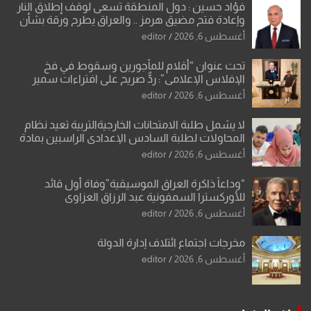
فؤاد حسين : دول المنطقة تسعى لوقف إطلاق النار
وإعادة فتح مضيق هرمز .. والعراق يطرح ورقة بشأن
تحولات القدس
أغسطس 6, 2026
editor
تحت عنوان “أقلام للمأجورين وسقوط في فخ
الإفلاس الإعلامي”: ردٌّ صريح على افتراءات سمير
الشكرجي
أغسطس 6, 2026
editor
لا يشمل طلبة الامتحانات الخارجيةالتربية تعيد نظام
المحاولات لطلبة السادس الإعدادي الراسبين بمادة
أو مادتين
أغسطس 6, 2026
editor
“وداعاً ذاكرة العراق الموسيقية”وفاة أول قائد
للأوركسترا السمفونية عبد الرزاق العزاوي
أغسطس 6, 2026
editor
مخرجات اجتماع ائتلاف إدارة الدولة
أغسطس 6, 2026
editor