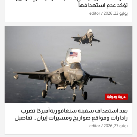
تؤكد عدم استهدافها
يوليو 22, 2026
editor
عربية ودولية
بعد استهداف سفينة سنغافوريةأميركا تضرب
رادارات ومواقع صواريخ ومسيرات إيران.. تفاصيل
الساعات الماضية
يونيو 27, 2026
editor