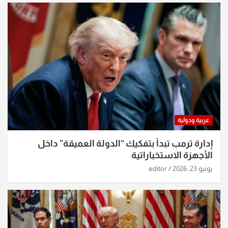
عربية ودولية
إدارة ترمب تبدأ بتفكيك “الدولة العميقة” داخل
الأجهزة الاستخباراتية
يونيو 23, 2026
editor