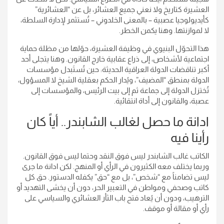
العشيرة كتاريخ ولا نعني جميع العشائر، بل عن “العشائرية”
كأيديولوجيا عصبية – بالمعنى الخلدوني – تُستثمر لإدارة السلطة،
لا لموازنتها. وهنا يكمن الخطر.
هذا التحوّل البنيوي في وظيفة العشيرة، حوّلها من مظلة حماية
اجتماعية لأشخاص، إلى ذراع عقابية خارج القانون. وهنا يتجلى أحد
أكبر تناقضات الدولة العراقية الحديثة: حين تُستَبدل مؤسسات
الدولة بمنطق “المضيف”، ويُدار الحكم بعقلية الشيخ لا المسؤول،
تُختزل الدولة إلى جماعة ثم إلى بيت الرئيس، والمؤسسات إلى
عصبة، والقانون إلى أداة انتقائية.
ادانة ما حصل لغالب الشابندر.. أياً كان
رأينا فيه
الكاتب غالب الشابندر ليس فوق النقد وحتما ليس فوق القانون.
وربما يختلف معه الكثيرون في الرأي أو المنهج. لكن ادانة ما جرى
ليس تضامناً مع “شخص”، بل مع “حق” يكفله الدستور. حق كل
كاتب وصحفي ومواطن في التعبير الحر، دون أن يخشى التهديد أو
الترهيب، ودون أن يُعاد فتح باب الثأر العشائري والسياسي على
رأي أو مقالة أو موقف.