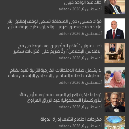
خالد عبد الواحد كبيان
أغسطس 6, 2026
editor
فؤاد حسين : دول المنطقة تسعى لوقف إطلاق النار
وإعادة فتح مضيق هرمز .. والعراق يطرح ورقة بشأن
تحولات القدس
أغسطس 6, 2026
editor
تحت عنوان “أقلام للمأجورين وسقوط في فخ
الإفلاس الإعلامي”: ردٌّ صريح على افتراءات سمير
الشكرجي
أغسطس 6, 2026
editor
لا يشمل طلبة الامتحانات الخارجيةالتربية تعيد نظام
المحاولات لطلبة السادس الإعدادي الراسبين بمادة
أو مادتين
أغسطس 6, 2026
editor
“وداعاً ذاكرة العراق الموسيقية”وفاة أول قائد
للأوركسترا السمفونية عبد الرزاق العزاوي
أغسطس 6, 2026
editor
مخرجات اجتماع ائتلاف إدارة الدولة
أغسطس 6, 2026
editor