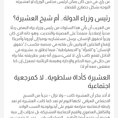
عن رأي، في حين كان يمكن لرئيس مجلس الوزراء أو لعشيرته
التوجه بشكل حضاري للقضاء.
رئيس وزراء الدولة.. أم شيخ العشيرة؟
من الغريب أن يأتي هذا السلوك من رئيس وزراء يراه البعض رجلاً
مدنياً، إصلاحياً، منفتحاً على العصرنة والتحديث. وهو ذاته الذي كان
وزيراً لحقوق الإنسان، يرسل مستشاريه يوميا إلى أوروبا وأمريكا
لإقناع الفاعلين الدوليين بأن بقاءه في منصبه مكسب لـ”حقوق
الإنسان” و”للمرأة” و”الديمقراطية”، فيما يُطلق يد عشيرته في
الداخل لقمع كاتب رأي، لا لشيء سوى أنه يعبر بطريقته عمّا يراه
من خلل في بنية الحكم والإدارة وهيمنة الزبائنية (بمعزل إن كنا
متفقين معه أم لا).
العشيرة كأداة سلطوية.. لا كمرجعية
اجتماعية
لا أحد ينكر أن العشيرة كانت – ولا تزال – جزءاً من النسيج
الاجتماعي العراقي. لكنها اليوم لم تعد كما كانت: العشيرة لم تعد
رابطة اجتماعية متراصة تقوم على أيديولوجية النسب الواحد
والتكافل العضوي والقيم الجماعية المشتركة، بل تحوّلت إلى بنية
هجينة تُستخدم أيضا كأداة في الصراع السياسي. نحن لا نتحدث عن