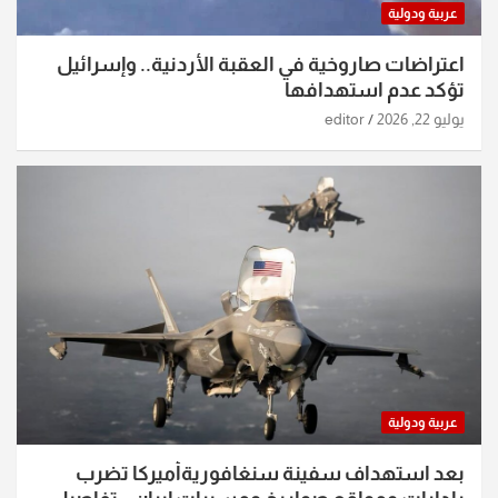
عربية ودولية
اعتراضات صاروخية في العقبة الأردنية.. وإسرائيل
تؤكد عدم استهدافها
يوليو 22, 2026
editor
عربية ودولية
بعد استهداف سفينة سنغافوريةأميركا تضرب