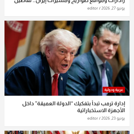
رادارات ومواقع صواريخ ومسيرات إيران.. تفاصيل
الساعات الماضية
يونيو 27, 2026
editor
عربية ودولية
إدارة ترمب تبدأ بتفكيك “الدولة العميقة” داخل
الأجهزة الاستخباراتية
يونيو 23, 2026
editor