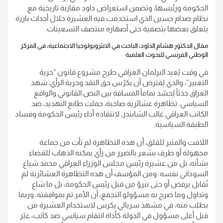
الحكومة ورئيسها، وتضمن استعراض داود مقارنة تاريخية مع
نظام صدام حسين الذي استخدمت فيه العشيرة خلال أحداث بارزة
يتعلق بعضها بتصفية حتى أصهاره منتصف التسعينات.
مقال الدكتور هشام الداود، الباحث في الانثروبولوجيا الاجتماعية، في المركز
الوطني الفرنسي للبحوث العلمية
في وقت يُعيد البرلمان العراقي طرح مشروع قانون “حرية
التعبير”، والذي يُفترض أن يكرّس حق النقد وحرية الرأي، شهد
العراق حدثاً يُجسّد تماماً المسافة بين النص القانوني والواقع
السياسي: تظاهرة عشائرية صاخبة، حملت طابع التهديد، ضد
الكاتب العراقي غالب الشابندر، لانتقاده أداء رئيس الحكومة وفساد
الطبقة السياسية.
اللافت والمثير للقلق، أن هذه التظاهرة لم تأتِ من جماعة
مجهولة أو طرف يشعر بالضرر من رأي يمكنه الذهاب للقضاء
بشأنه، بل من عشيرة رئيس مجلس الوزراء العراقي محمد شياع
السوداني نفسه. ومن المؤسف أن هذه التظاهرة العشائرية لم
تُقابل برفض أو حتى تبرؤ من قبل رئيس الحكومة، بل ما شاع
وتداول وما صرح به مسؤولو التجمع، أن الأمر تم بموافقته، وربما
بطلب منه، في مشهد سريالي يكرس لاستخدام العشيرة من
قبل أعلى مسؤول في الدولة كأداة انتقام سياسي ضد كاتب، عبّر