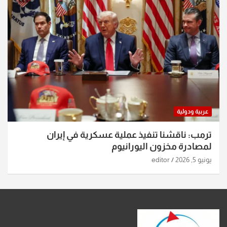
عربية ودولية
ترمب: ناقشنا تنفيذ عملية عسكرية في إيران
لمصادرة مخزون اليورانيوم
يونيو 5, 2026
editor