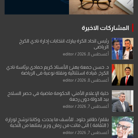
المشاركات الاخيرة
رئيس اتحاد الكرة يبارك انتخابات إدارة نادي الكرخ
الرياضي
أغسطس 8, 2026
editor
د. حسن جمعة يهنئ الأستاذ كريم حمادي برئاسة نادي
الكرخ: قيادة استثنائية ونقلة نوعية في الرياضة
العراقية
أغسطس 8, 2026
editor
خلية الإعلام الأمني: الحكومة ماضية في حصر السلاح
بيد الدولة دون رجعة
أغسطس 7, 2026
editor
بقلم/ ظافر جلود.. للأسف ما يحدث .وكاننا نرشح لوزارة
( الثقافة ) التي ماتت من زمان وزير يمثلها من النخبة
والإرث العظيم للثقافة العراقية..
أغسطس 7, 2026
editor