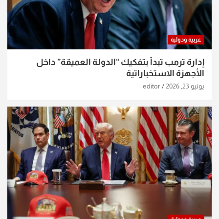
عربية ودولية
إدارة ترمب تبدأ بتفكيك “الدولة العميقة” داخل
الأجهزة الاستخباراتية
يونيو 23, 2026
editor