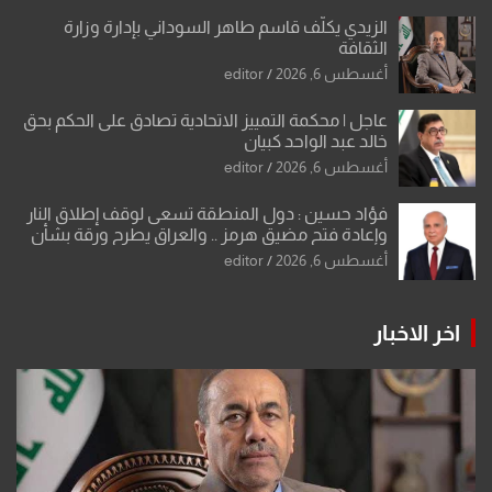
الزيدي يكلّف قاسم طاهر السوداني بإدارة وزارة
الثقافة
أغسطس 6, 2026
editor
عاجل | محكمة التمييز الاتحادية تصادق على الحكم بحق
خالد عبد الواحد كبيان
أغسطس 6, 2026
editor
فؤاد حسين : دول المنطقة تسعى لوقف إطلاق النار
وإعادة فتح مضيق هرمز .. والعراق يطرح ورقة بشأن
تحولات القدس
أغسطس 6, 2026
editor
اخر الاخبار