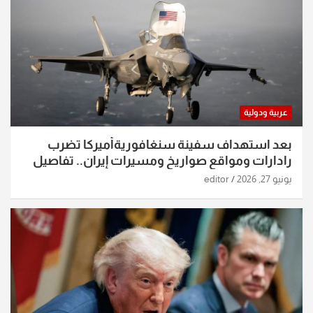
عربية ودولية
بعد استهداف سفينة سنغافوريةأميركا تضرب
رادارات ومواقع صواريخ ومسيرات إيران.. تفاصيل
الساعات الماضية
يونيو 27, 2026
editor