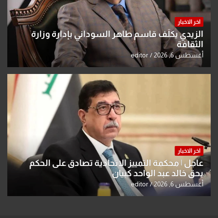
اخر الاخبار
الزيدي يكلّف قاسم طاهر السوداني بإدارة وزارة
الثقافة
أغسطس 6, 2026
editor
اخر الاخبار
عاجل | محكمة التمييز الاتحادية تصادق على الحكم
بحق خالد عبد الواحد كبيان
أغسطس 6, 2026
editor