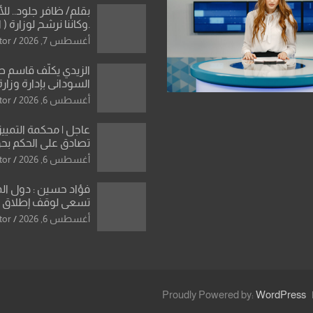
بقلم/ ظافر جلود.. ل
.وكاننا نرشح لوزارة ( ا
ماتت من زم
أغسطس 7, 2026
tor
النخبة والإرث العظيم
العراقية..
الزيدي يكلّف قاسم 
السوداني بإدارة وزارة
أغسطس 6, 2026
tor
عاجل | محكمة التمييز 
تصادق على الحكم بحق
الواحد كبيان
أغسطس 6, 2026
tor
فؤاد حسين : دول ال
تسعى لوقف إطلاق الن
فتح مضيق هرمز .. وا
أغسطس 6, 2026
tor
ورقة بشأن تحولات 
Proudly Powered by:
WordPress