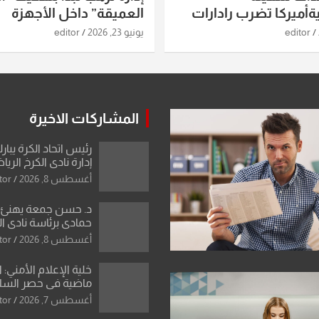
أميركا تضرب رادارات
العميقة” داخل الأجهزة
اريخ ومسيرات إيران..
الاستخباراتية
editor
يونيو 23, 2026
editor
ساعات الماضية
المشاركات الاخيرة
رئيس اتحاد الكرة يبار
إدارة نادي الكرخ الري
أغسطس 8, 2026
tor
د. حسن جمعة يهنئ ا
حمادي برئاسة نادي ال
استثنائية ونقلة نوعي
أغسطس 8, 2026
tor
العراقية
خلية الإعلام الأمني: 
ماضية في حصر السلاح
دون رجعة
أغسطس 7, 2026
tor