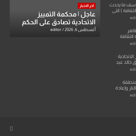
لأسف ما يحدث
اخر الاخبار
لثقافة ) التي
عاجل | محكمة التمييز
ان وزير يمثلها من
edi
الاتحادية تصادق على الحكم
 للثقافة
بحق خالد عبد الواحد كبيان
أغسطس 6, 2026
editor
طاهر
 الثقافة
edi
الاتحادية
 خالد عبد
edi
منطقة
ار وإعادة
لعراق يطرح
edi
القدس