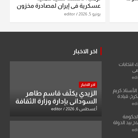
عسكرية في إيران لمصادرة مخزون
اليورانيوم
يونيو 5, 2026
editor
اخر الاخبار
ك انتخابات
اضي
edi
اخر الاخبار
لأستاذ كريم
الزيدي يكلّف قاسم طاهر
كرخ: قيادة
السوداني بإدارة وزارة الثقافة
ة في الرياضة
edi
أغسطس 6, 2026
editor
الحكومة
 بيد الدولة
edi