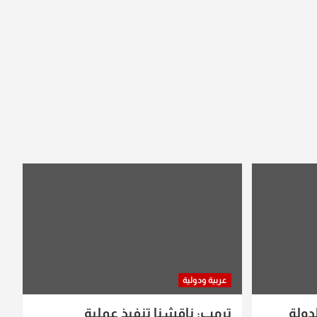
عربية ودولية
دولة
ترمب: ناقشنا تنفيذ عملية