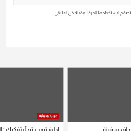
متصفح لاستخدامها المرة المقبلة في تعليقي.
عربية ودولية
داف سفينة
إدارة ترمب تبدأ بتفكيك “ال