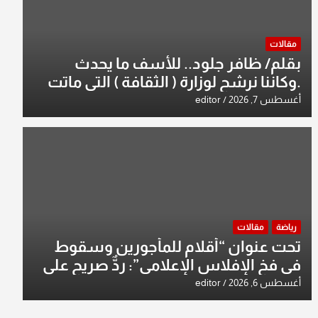
مقالات
بقلم/ ظافر جلود.. للأسف ما يحدث
.وكاننا نرشح لوزارة ( الثقافة ) التي ماتت
من زمان وزير يمثلها من النخبة والإرث
أغسطس 7, 2026
editor
العظيم للثقافة العراقية..
رياضة
مقالات
تحت عنوان “أقلام للمأجورين وسقوط
في فخ الإفلاس الإعلامي”: ردٌّ صريح على
افتراءات سمير الشكرجي
أغسطس 6, 2026
editor