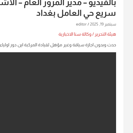
بالفيديو – مدير المرور العام – ا
سريع حي العامل بغداد
سبتمبر 19, 2025
editor
هيئة التحرير / وكالة سنا الاخبارية
حدث وبدون اجازة سياقة وغير مؤهل لقيادة المركبة اين دور اولياء 