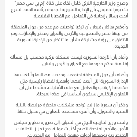
وصرح وزير الخارجية التركي خلال لقاء على قناة “إم بي سي مصر”
بث يوم الخميس، بأن الإدارة السورية الجديدة برئاسة ااحمد الشرع
أبدت رسائل إيجابية في التعامل مع القضايا الإقليمية.
وأوضح هاكان فيدان أن تركيا تواصلت مع عدد من دول المنطقة
من بينها مصر والسعودية والأردن والعراق وقطر والإمارات، وتم
الاتفاق على رؤية مشتركة بشأن ما يُنتظر من الإدارة السورية
الجديدة.
وأفاد بأن الأزمة السورية ليست مشكلة تركية فحسب بل مسألة
إقليمية بحكم حدودها مع العراق والأردن ولبنان.
وأضاف أن دول المنطقة اجتمعت وحددت مطالبها وأبلغت بها
الإدارة السورية التي أبدت تفهما وأهمية لقضايا رئيسية مثل
مكافحة الإرهاب والتعامل مع ملف الأقليات، مشددا على أن
التعاون الإقليمي سيكون أساسيا في هذه المرحلة.
وذكر أن سوريا ما زالت تواجه مشكلات متجذرة مرتبطة بالبنية
التحتية والتمويل، وأن أنقرة مستعدة للتعاون في سبيل حلها.
ولفت وزير الخارجية التركي في السياق، إلى ضرورة تطوير مجلس
الأمن والأمم المتحدة لتصبح أكثر شمولية، مع تعزيز التحالفات
الاقتصادية بوصفها أدوات مهمة للتعامل مع التحديات.