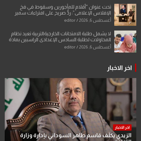
تحت عنوان “أقلام للمأجورين وسقوط في فخ
الإفلاس الإعلامي”: ردٌّ صريح على افتراءات سمير
الشكرجي
أغسطس 6, 2026
editor
لا يشمل طلبة الامتحانات الخارجيةالتربية تعيد نظام
المحاولات لطلبة السادس الإعدادي الراسبين بمادة
أو مادتين
أغسطس 6, 2026
editor
اخر الاخبار
اخر الاخبار
الزيدي يكلّف قاسم طاهر السوداني بإدارة وزارة