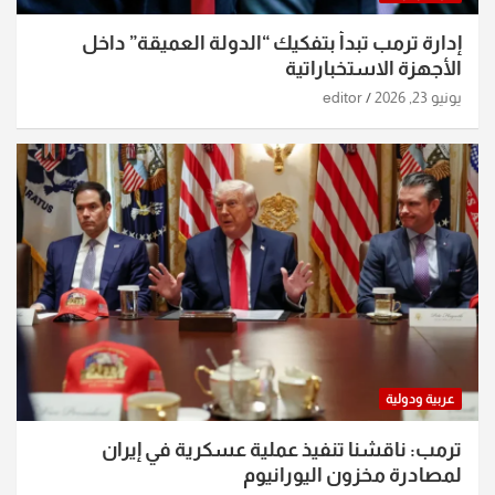
إدارة ترمب تبدأ بتفكيك “الدولة العميقة” داخل
الأجهزة الاستخباراتية
يونيو 23, 2026
editor
عربية ودولية
ترمب: ناقشنا تنفيذ عملية عسكرية في إيران
لمصادرة مخزون اليورانيوم