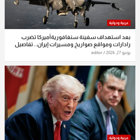
عربية ودولية
بعد استهداف سفينة سنغافوريةأميركا تضرب
رادارات ومواقع صواريخ ومسيرات إيران.. تفاصيل
الساعات الماضية
يونيو 27, 2026
editor
عربية ودولية