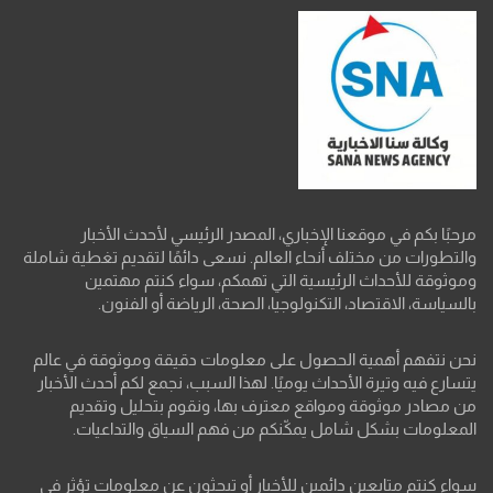
مرحبًا بكم في موقعنا الإخباري، المصدر الرئيسي لأحدث الأخبار
والتطورات من مختلف أنحاء العالم. نسعى دائمًا لتقديم تغطية شاملة
وموثوقة للأحداث الرئيسية التي تهمكم، سواء كنتم مهتمين
بالسياسة، الاقتصاد، التكنولوجيا، الصحة، الرياضة أو الفنون.
نحن نتفهم أهمية الحصول على معلومات دقيقة وموثوقة في عالم
يتسارع فيه وتيرة الأحداث يوميًا. لهذا السبب، نجمع لكم أحدث الأخبار
من مصادر موثوقة ومواقع معترف بها، ونقوم بتحليل وتقديم
المعلومات بشكل شامل يمكّنكم من فهم السياق والتداعيات.
سواء كنتم متابعين دائمين للأخبار أو تبحثون عن معلومات تؤثر في