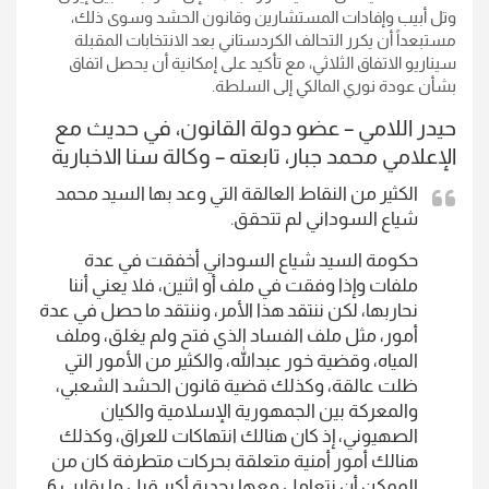
وتل أبيب وإفادات المستشارين وقانون الحشد وسوى ذلك،
مستبعداً أن يكرر التحالف الكردستاني بعد الانتخابات المقبلة
سيناريو الاتفاق الثلاثي، مع تأكيد على إمكانية أن يحصل اتفاق
بشأن عودة نوري المالكي إلى السلطة.
حيدر اللامي – عضو دولة القانون، في حديث مع
الإعلامي محمد جبار، تابعته – وكالة سنا الاخبارية
الكثير من النقاط العالقة التي وعد بها السيد محمد
شياع السوداني لم تتحقق.
حكومة السيد شياع السوداني أخفقت في عدة
ملفات وإذا وفقت في ملف أو اثنين، فلا يعني أننا
نحاربها، لكن ننتقد هذا الأمر، وننتقد ما حصل في عدة
أمور، مثل ملف الفساد الذي فتح ولم يغلق، وملف
المياه، وقضية خور عبدالله، والكثير من الأمور التي
ظلت عالقة، وكذلك قضية قانون الحشد الشعبي،
والمعركة بين الجمهورية الإسلامية والكيان
الصهيوني، إذ كان هنالك انتهاكات للعراق، وكذلك
هنالك أمور أمنية متعلقة بحركات متطرفة كان من
الممكن أن نتعامل معها بجدية أكبر قبل ما يقارب 6