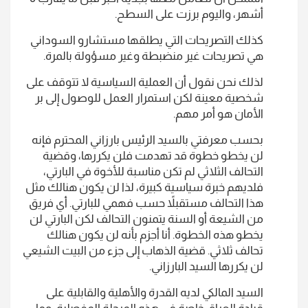
أشهر، واليوم برزت على السطح.
كذلك التصريحات التي يطلقها مستشارو السوداني
هي تصريحات غير منضبطة وغير مسؤولة بالمرة.
لذلك نحن نقول أن العملية السياسية لا تتوقف على
شخصية معينة لكن استمرار العمل للوصول إلى بر
الأمان هو أمر مهم.
بحسب معرفتي بالسيد الرئيس بارزاني المحترم فإنه
لن يخطو خطوة قد تهدمت فلن يكررها، وقضية
التحالف الثلاثي لم تكن مناسبة للأخوة في البارتي،
فلديهم خبرة سياسية كبيرة، لذا لن يكون هنالك مثل
هذا التحالف مستقبلاً حسب فهمي للبارتي. أي فريق
من الشيعة أو السنة يتمنون التحالف لكن البارتي لن
يخطو هذه الخطوة. أنا أجزم بأنه لن يكون هنالك
تحالف ثلاثي. قضية الذهاب إلى جزء من البيت الشيعي
لن يكررها السيد البارزاني.
السيد المالكي لديه القدرة والأهلية والقابلية على
قيادة العراق خاصة في هذه المرحلة المفصلية، وما