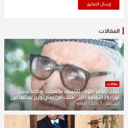
المقالات
مقالات
بقلم/ ظافر جلود.. للأسف ما يحدث .وكاننا نرشح
لوزارة ( الثقافة ) التي ماتت من زمان وزير يمثلها من
النخبة والإرث العظيم للثقافة العراقية..
أغسطس 7, 2026
editor