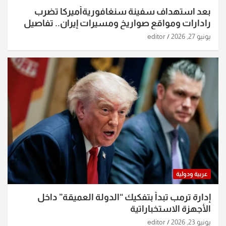
بعد استهداف سفينة سنغافوريةأميركا تضرب
رادارات ومواقع صواريخ ومسيرات إيران.. تفاصيل
الساعات الماضية
يونيو 27, 2026
editor
عربية ودولية
إدارة ترمب تبدأ بتفكيك “الدولة العميقة” داخل
الأجهزة الاستخباراتية
يونيو 23, 2026
editor