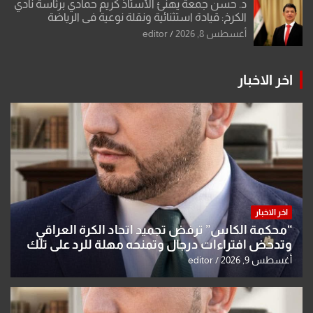
د. حسن جمعة يهنئ الأستاذ كريم حمادي برئاسة نادي
الكرخ: قيادة استثنائية ونقلة نوعية في الرياضة
العراقية
أغسطس 8, 2026
editor
اخر الاخبار
اخر الاخبار
“محكمة الكاس” ترفض تجميد اتحاد الكرة العراقي
وتدحض افتراءات درجال وتمنحه مهلة للرد على تلك
الشكوى
أغسطس 9, 2026
editor