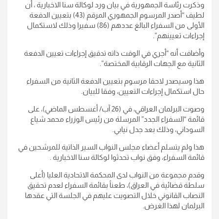
وذكرت رئاسة الجمهورية في بيان ورد لوكالة سنا الاخبارية ، أن
لطيف “أصدر المرسوم الجمهوري المرقم (43) بتعيين الدفعة
الأولى من السفراء البالغ عددهم (86) سفيرا وذلك لاستكمال
إجراءات تعيينهم”.
وأضافت أنه “أجري في الوقت ذاته تدقيق إجراءات تعيين الدفعة
الثانية مع الجهات الرقابية المختصة”.
هذا وسيصدر لاحقا مرسوم بتعيين الدفعة الثانية من السفراء
حال استكمال إجراءات التعيين، وفقا للبيان.
وصوت البرلمان العراقي، في (26 آب/ أغسطس الماضي)، على
قائمة “السفراء الجدد” المرسلة من رئيس الوزراء محمد شياع
السوداني، وذلك بعد جدل نيابي.
هذا ولم يتسلم أعضاء مجلس النواب السير الذاتية للمرشحين في
قائمة السفراء، وفق نواب تحدثوا لوكالة سنا الاخبارية .
وقدم مجموعة من النواب لدى المحكمة الاتحادية العليا (أعلى
سلطة قضائية في العراق)، طعناً بقائمة السفراء لعدم تحقيق
النصاب القانوني خلال التصويت عليهم في الجلسة التي عقدها
البرلمان لهذا الغرض.