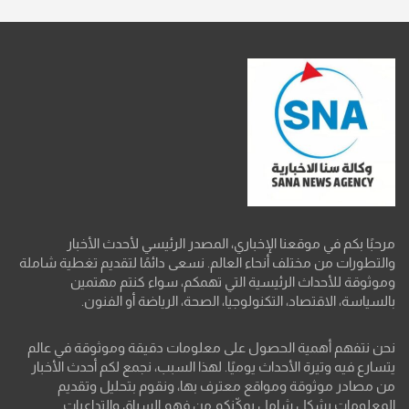
مرحبًا بكم في موقعنا الإخباري، المصدر الرئيسي لأحدث الأخبار
والتطورات من مختلف أنحاء العالم. نسعى دائمًا لتقديم تغطية شاملة
وموثوقة للأحداث الرئيسية التي تهمكم، سواء كنتم مهتمين
بالسياسة، الاقتصاد، التكنولوجيا، الصحة، الرياضة أو الفنون.
نحن نتفهم أهمية الحصول على معلومات دقيقة وموثوقة في عالم
يتسارع فيه وتيرة الأحداث يوميًا. لهذا السبب، نجمع لكم أحدث الأخبار
من مصادر موثوقة ومواقع معترف بها، ونقوم بتحليل وتقديم
المعلومات بشكل شامل يمكّنكم من فهم السياق والتداعيات.