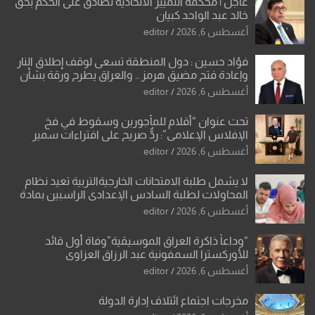
عاجل | محكمة التمييز الاتحادية تصادق على الحكم بحق
خالد عبد الواحد كبيان
أغسطس 6, 2026
editor
فؤاد حسين : دول المنطقة تسعى لوقف إطلاق النار
وإعادة فتح مضيق هرمز .. والعراق يطرح ورقة بشأن
تحولات القدس
أغسطس 6, 2026
editor
تحت عنوان “أقلام للمأجورين وسقوط في فخ
الإفلاس الإعلامي”: ردٌّ صريح على افتراءات سمير
الشكرجي
أغسطس 6, 2026
editor
لا يشمل طلبة الامتحانات الخارجيةالتربية تعيد نظام
المحاولات لطلبة السادس الإعدادي الراسبين بمادة
أو مادتين
أغسطس 6, 2026
editor
“وداعاً ذاكرة العراق الموسيقية”وفاة أول قائد
للأوركسترا السمفونية عبد الرزاق العزاوي
أغسطس 6, 2026
editor
مخرجات اجتماع ائتلاف إدارة الدولة