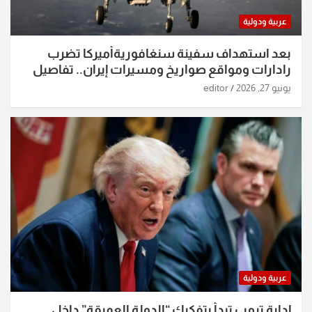
عربية ودولية
بعد استهداف سفينة سنغافوريةأميركا تضرب
رادارات ومواقع صواريخ ومسيرات إيران.. تفاصيل
الساعات الماضية
يونيو 27, 2026
editor
عربية ودولية
إدارة ترمب تبدأ بتفكيك “الدولة العميقة” داخل