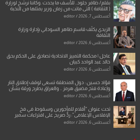
بقلم/ ظافر جلود.. للأسف ما يحدث .وكاننا نرشح لوزارة
( الثقافة ) التي ماتت من زمان وزير يمثلها من النخبة
والإرث العظيم للثقافة العراقية..
أغسطس 7, 2026
editor
الزيدي يكلّف قاسم طاهر السوداني بإدارة وزارة
الثقافة
أغسطس 6, 2026
editor
عاجل | محكمة التمييز الاتحادية تصادق على الحكم بحق
خالد عبد الواحد كبيان
أغسطس 6, 2026
editor
فؤاد حسين : دول المنطقة تسعى لوقف إطلاق النار
وإعادة فتح مضيق هرمز .. والعراق يطرح ورقة بشأن
تحولات القدس
أغسطس 6, 2026
editor
تحت عنوان “أقلام للمأجورين وسقوط في فخ
الإفلاس الإعلامي”: ردٌّ صريح على افتراءات سمير
الشكرجي
أغسطس 6, 2026
editor