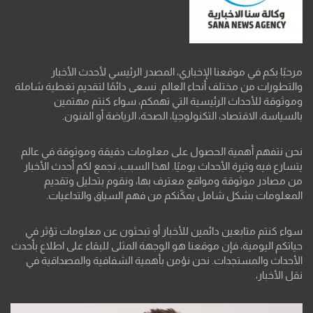
مرحبًا بكم في موقعنا الإخباري، المصدر الرئيسي لأحدث الأخبار
والتطورات من مختلف أنحاء العالم. نسعى دائمًا لتقديم تغطية شاملة
وموثوقة للأحداث الرئيسية التي تهمكم، سواء كنتم مهتمين
بالسياسة، الاقتصاد، التكنولوجيا، الصحة، الرياضة أو الفنون.
نحن نتفهم أهمية الحصول على معلومات دقيقة وموثوقة في عالم
يتسارع فيه وتيرة الأحداث يوميًا. لهذا السبب، نجمع لكم أحدث الأخبار
من مصادر موثوقة ومواقع معترف بها، ونقوم بتحليل وتقديم
المعلومات بشكل شامل يمكّنكم من فهم السياق والتداعيات.
سواء كنتم متابعين دائمين للأخبار أو تبحثون عن معلومات تؤثر في
حياتكم اليومية، فإن موقعنا هو الوجهة المثلى للبقاء على اطلاع بأحدث
الأحداث والمستجدات. نحن نؤمن بأهمية الشفافية والمصداقية في
نقل الأخبار،