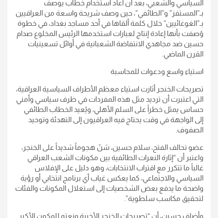
السياسي والشعبي، بعد أن أعاد استخدام خطاب يوصف
بـ”المستفز” و”الطائفي”، حين وصف شريحة واسعة من العراقيين
بـ”الغوغائيين” خلال كلمة ألقاها في أحد مساجد بغداد، في خطوة
وُصفت بأنها إعادة إنتاج لعبارات استخدمها الرئيس المخلوع صدام
حسين ضد مجاهدي الانتفاضة الشعبانية في أوائل تسعينيات
القرن الماضي.
استياء واسع ودعوات للمحاسبة
تصريحات الخنجر أثارت استياء معظم الأطراف السياسية العراقية،
التي اعتبرت أن ترديد مثل هذه المفردات في ظرف سياسي وأمني
حساس يمثل خطراً على السلم الأهلي، ويُعيد الخطاب الطائفي
إلى الواجهة في وقت يحتاج فيه العراقيون إلى التهدئة وتوحيد
الصفوف.
عضو تحالف الفتح، سلام حسين، شنّ هجوماً شديداً على الخنجر،
واعتبر أن “إثارة النعرات الطائفية بين مكونات الشعب العراقي
غالباً ما تتكرر مع اقتراب الانتخابات، وهو دليل على الإفلاس
السياسي والاجتماعي، كما يعكس غياب أي برنامج انتخابي أو رؤية
واضحة ما يدفع بعض الشخصيات إلى استغلال المكونات والفئات
لتحقيق مكاسب سلطوية”.
وأضاف حسين، أن “تصريحات الخنجر الأخيرة ونعته للمكون الأكبر