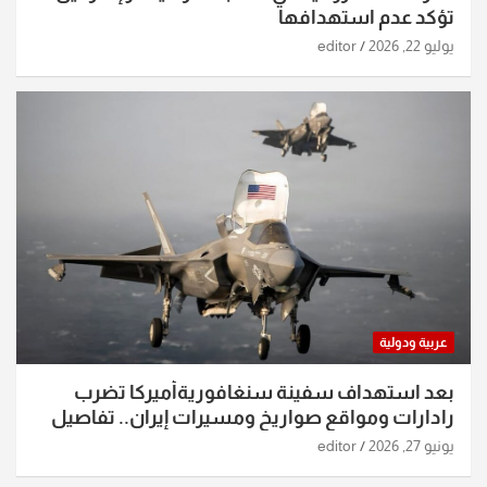
تؤكد عدم استهدافها
يوليو 22, 2026
editor
عربية ودولية
بعد استهداف سفينة سنغافوريةأميركا تضرب
رادارات ومواقع صواريخ ومسيرات إيران.. تفاصيل
الساعات الماضية
يونيو 27, 2026
editor