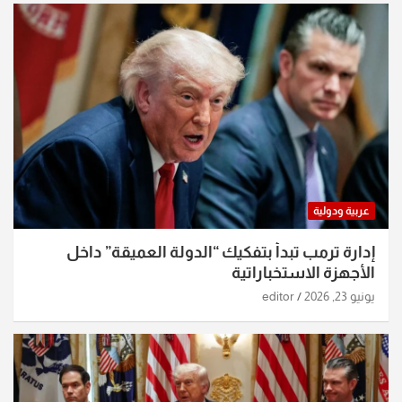
عربية ودولية
إدارة ترمب تبدأ بتفكيك “الدولة العميقة” داخل
الأجهزة الاستخباراتية
يونيو 23, 2026
editor