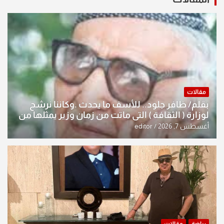
مقالات
بقلم/ ظافر جلود.. للأسف ما يحدث .وكاننا نرشح
لوزارة ( الثقافة ) التي ماتت من زمان وزير يمثلها من
النخبة والإرث العظيم للثقافة العراقية..
أغسطس 7, 2026
editor