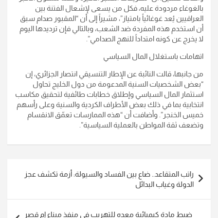
بالغوغاء مردودة عليه، فكل من يسعى لإشعال الفتنة بين
العراقيين يُعد غوغائياً بامتياز”، مشيراً إلى أن “المقبور صدام سبق
أن استخدم هذه المفردة ضد الشعب، وبالتالي فإن ترديدها اليوم
لا يخرج عن كونه امتداداً للنهج الصدامي”.
اتهامات باستغلال المال السياسي
من جانبها، قالت النائبة عن الإطار التنسيقي انتصار الجزائري، إن
“بعض الشخصيات السنية المدعومة من دول الخليج تحاول
استثمار المال السياسي وإطلاق خطابات طائفية لتحقيق مكاسب
انتخابية بما في ذلك بعض الأطراف الكردية والسنية وعلى رأسهم
خميس الخنجر”. وأضافت أن “هذه الممارسات تعمّق الانقسام
وتضعف ثقة المواطن بالعملية السياسية”.
تصفّح
راتب المتقاعد.. ضاع بين الفساد والسيولة: أزمة تكشف عجز
المقالات
الدولة وغياب البدائل
ضبط مادة كيميائية معده للتهريب في منفذ ميناء إم قصر