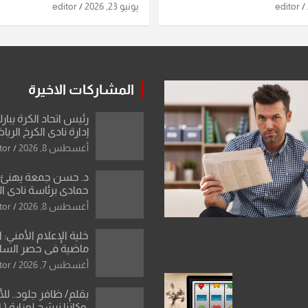
اريخ ومسيرات إيران..
الاستخباراتية
editor
يونيو 23, 2026
editor
ساعات الماضية
المشاركات الاخيرة
رئيس اتحاد الكرة يبار
إدارة نادي الكرخ الري
أغسطس 8, 2026
tor
د. حسن جمعة يهنئ ا
حمادي برئاسة نادي ال
استثنائية ونقلة نوعي
أغسطس 8, 2026
tor
العراقية
خلية الإعلام الأمني: 
ماضية في حصر السلاح
دون رجعة
أغسطس 7, 2026
tor
بقلم/ ظافر جلود.. ل
.وكاننا نرشح لوزارة ( ا