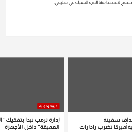
متصفح لاستخدامها المرة المقبلة في تعليقي.
عربية ودولية
داف سفينة
إدارة ترمب تبدأ بتفكيك “ال
أميركا تضرب رادارات
العميقة” داخل الأجهزة