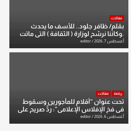
مقالات
بقلم/ ظافر جلود.. للأسف ما يحدث
.وكاننا نرشح لوزارة ( الثقافة ) التي ماتت
من زمان وزير يمثلها من النخبة والإرث
أغسطس 7, 2026
editor
العظيم للثقافة العراقية..
رياضة
مقالات
تحت عنوان “أقلام للمأجورين وسقوط
في فخ الإفلاس الإعلامي”: ردٌّ صريح على
افتراءات سمير الشكرجي
أغسطس 6, 2026
editor