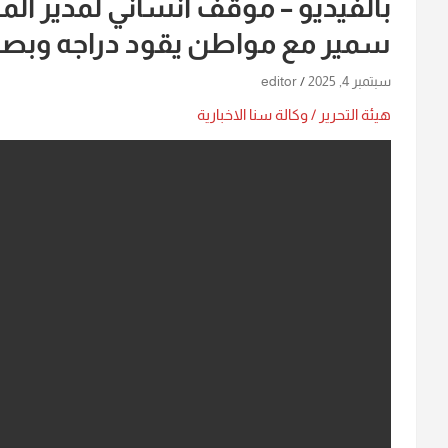
بالفيديو – موقف انساني لمدير المر
سمير مع مواطن يقود دراجه وبص
سبتمبر 4, 2025
editor
هيئة التحرير / وكالة سنا الاخبارية