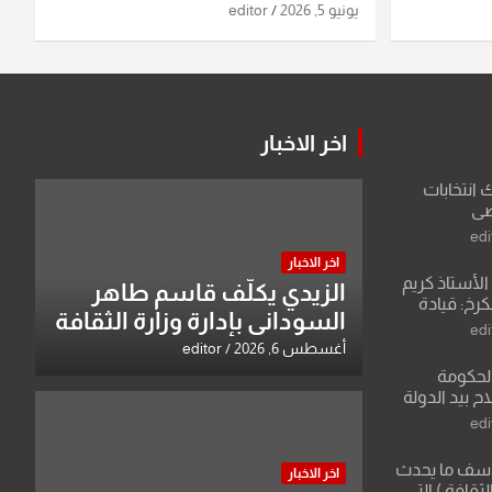
اليورانيوم
يونيو 5, 2026
editor
اخر الاخبار
ك انتخابات
اضي
edi
اخر الاخبار
لأستاذ كريم
الزيدي يكلّف قاسم طاهر
كرخ: قيادة
السوداني بإدارة وزارة الثقافة
ة في الرياضة
edi
أغسطس 6, 2026
editor
الحكومة
 بيد الدولة
edi
لأسف ما يحدث
اخر الاخبار
لثقافة ) التي