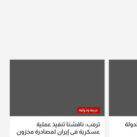
عربية ودولية
دولة
ترمب: ناقشنا تنفيذ عملية
عسكرية في إيران لمصادرة مخزون