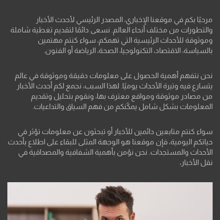
مرحبًا بكم في موقعنا الإخباري، المصدر الرئيسي لأحدث الأخبار
والتطورات من مختلف أنحاء العالم. نسعى دائمًا لتقديم تغطية شاملة
وموثوقة للأحداث الرئيسية التي تهمكم، سواء كنتم مهتمين
بالسياسة، الاقتصاد، التكنولوجيا، الصحة، الرياضة أو الفنون.
نحن نتفهم أهمية الحصول على معلومات دقيقة وموثوقة في عالم
يتسارع فيه وتيرة الأحداث يوميًا. لهذا السبب، نجمع لكم أحدث الأخبار
من مصادر موثوقة ومواقع معترف بها، ونقوم بتحليل وتقديم
المعلومات بشكل شامل يمكّنكم من فهم السياق والتداعيات.
سواء كنتم متابعين دائمين للأخبار أو تبحثون عن معلومات تؤثر في
حياتكم اليومية، فإن موقعنا هو الوجهة المثلى للبقاء على اطلاع بأحدث
الأحداث والمستجدات. نحن نؤمن بأهمية الشفافية والمصداقية في
نقل الأخبار،