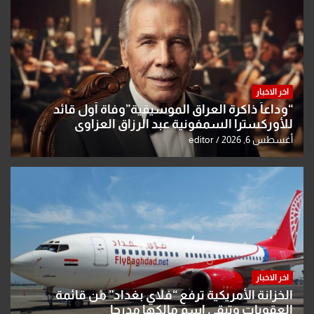
اخر الاخبار
“وداعاً ذاكرة العراق الموسيقية”وفاة أول قائد
للأوركسترا السمفونية عبد الرزاق العزاوي
أغسطس 6, 2026
editor
اخر الاخبار
الخزانة الأمريكية ترفع “فلاي بغداد” من قائمة
العقوبات وتبقي اسم مالكها مدرجا