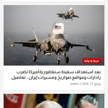
عربية ودولية
بعد استهداف سفينة سنغافوريةأميركا تضرب
رادارات ومواقع صواريخ ومسيرات إيران.. تفاصيل
الساعات الماضية
يونيو 27, 2026
editor