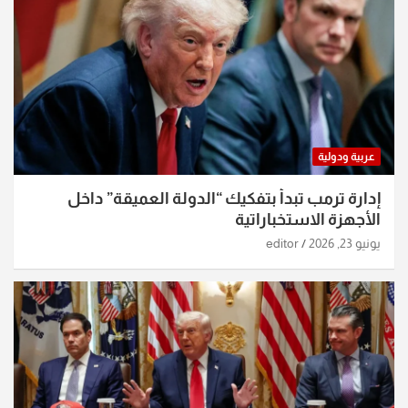
عربية ودولية
إدارة ترمب تبدأ بتفكيك “الدولة العميقة” داخل
الأجهزة الاستخباراتية
يونيو 23, 2026
editor