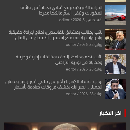
الخزانة الأمريكية ترفع “فلاي بغداد” من قائمة
العقوبات وتبقي اسم مالكها مدرجا
أغسطس 5, 2026
editor
نائب يطالب بمشانق للفاسدين: نحتاج لإرادة حقيقية
وإجراءات رادعة تمنع استمرار الاعتداء على المال
العام”.
يوليو 28, 2026
editor
نائب يتهم محافظ النجف بمخالفات إدارية وحزبية
ومحاباة في توزيع الأراضي
يوليو 28, 2026
editor
نواب : فساد الكهرباء أكبر من ملفي “نور زهير وعدنان
الجميلي.. نصر الله يكشف فروقات صادمة بأسعار
معدات الكهرباء وعقودها
يوليو 28, 2026
editor
اخر الاخبار