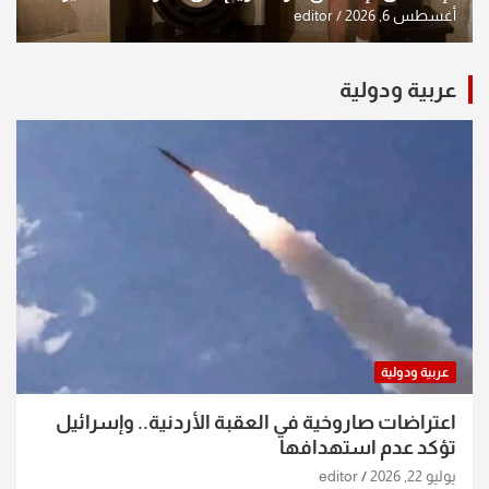
الشكرجي
أغسطس 6, 2026
editor
عربية ودولية
عربية ودولية
اعتراضات صاروخية في العقبة الأردنية.. وإسرائيل
تؤكد عدم استهدافها
يوليو 22, 2026
editor