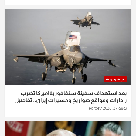
عربية ودولية
بعد استهداف سفينة سنغافوريةأميركا تضرب
رادارات ومواقع صواريخ ومسيرات إيران.. تفاصيل
الساعات الماضية
يونيو 27, 2026
editor