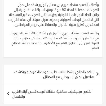
وأضاف العميد مقداد ميري أن معالي الوزير شدّد على حجز
العجلات المضللة لمدة (30) يومًا وفق السياقات القانونية، إلى
جانب اتخاذ الإجراءات القانونية بحق سائقي العجلات غير المسجلة
التي لا تحمل لوحات أصولية، وحجزها فورًا، مؤكدًا أن هذه القرارات
تهدف إلى تعزيز هيبة القانون والحفاظ على أرواح المواطنين.
واختتم العميد مقداد ميري بالقول إن الأجهزة الأمنية والمرورية
في ميسان باشرت بتنفيذ هذه التوجيهات بشكل صارم، داعيًا
المواطنين إلى التعاون التام مع الأجهزة المختصة خدمةً للصالح
العام
تصفّح
ائتلاف المالكي يشكك بانسحاب القوات الأمريكية ويكشف
المقالات
تفاصيل اتفاق السوداني مع الفصائل
الخنجر: ميليشيات طائفية منفلتة غيبت قسرياً أبناء الغرب
والشمال