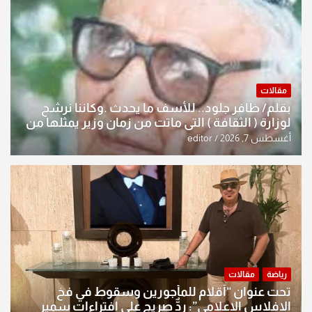
مقالات
بقلم/ ظافر جلود.. للأسف ما يحدث .وكاننا نرشح
لوزارة ( الثقافة ) التي ماتت من زمان وزير يمثلها من
النخبة والإرث العظيم للثقافة العراقية..
أغسطس 7, 2026
editor
رياضة
مقالات
تحت عنوان “أقلام للمأجورين وسقوط في فخ
الإفلاس الإعلامي”: ردٌّ صريح على افتراءات سمير