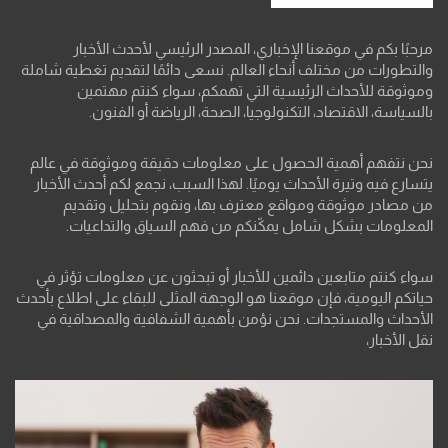
مرحبًا بكم في موقعنا الإخباري، المصدر الرئيسي لأحدث الأخبار
والتطورات من مختلف أنحاء العالم. نسعى دائمًا لتقديم تغطية شاملة
وموثوقة للأحداث الرئيسية التي تهمكم، سواء كنتم مهتمين
بالسياسة، الاقتصاد، التكنولوجيا، الصحة، الرياضة أو الفنون.
نحن نتفهم أهمية الحصول على معلومات دقيقة وموثوقة في عالم
يتسارع فيه وتيرة الأحداث يوميًا. لهذا السبب، نجمع لكم أحدث الأخبار
من مصادر موثوقة ومواقع معترف بها، ونقوم بتحليل وتقديم
المعلومات بشكل شامل يمكّنكم من فهم السياق والتداعيات.
سواء كنتم متابعين دائمين للأخبار أو تبحثون عن معلومات تؤثر في
حياتكم اليومية، فإن موقعنا هو الوجهة المثلى للبقاء على اطلاع بأحدث
الأحداث والمستجدات. نحن نؤمن بأهمية الشفافية والمصداقية في
نقل الأخبار،