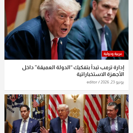
عربية ودولية
إدارة ترمب تبدأ بتفكيك “الدولة العميقة” داخل
الأجهزة الاستخباراتية
يونيو 23, 2026
editor