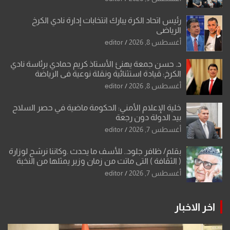
رئيس اتحاد الكرة يبارك انتخابات إدارة نادي الكرخ
الرياضي
أغسطس 8, 2026
editor
د. حسن جمعة يهنئ الأستاذ كريم حمادي برئاسة نادي
الكرخ: قيادة استثنائية ونقلة نوعية في الرياضة
العراقية
أغسطس 8, 2026
editor
خلية الإعلام الأمني: الحكومة ماضية في حصر السلاح
بيد الدولة دون رجعة
أغسطس 7, 2026
editor
بقلم/ ظافر جلود.. للأسف ما يحدث .وكاننا نرشح لوزارة
( الثقافة ) التي ماتت من زمان وزير يمثلها من النخبة
والإرث العظيم للثقافة العراقية..
أغسطس 7, 2026
editor
اخر الاخبار