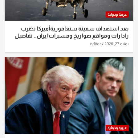
عربية ودولية
بعد استهداف سفينة سنغافوريةأميركا تضرب
رادارات ومواقع صواريخ ومسيرات إيران.. تفاصيل
الساعات الماضية
يونيو 27, 2026
editor
عربية ودولية