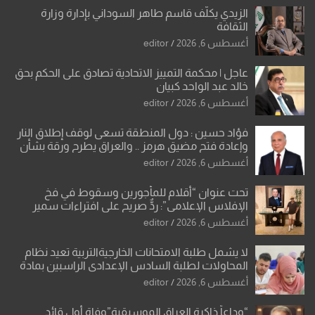
الزيدي يكلّف قاسم طاهر السوداني بإدارة وزارة
الثقافة
أغسطس 6, 2026
editor
عاجل | محكمة التمييز الاتحادية تصادق على الحكم بحق
خالد عبد الواحد كبيان
أغسطس 6, 2026
editor
فؤاد حسين : دول المنطقة تسعى لوقف إطلاق النار
وإعادة فتح مضيق هرمز .. والعراق يطرح ورقة بشأن
تحولات القدس
أغسطس 6, 2026
editor
تحت عنوان “أقلام للمأجورين وسقوط في فخ
الإفلاس الإعلامي”: ردٌّ صريح على افتراءات سمير
الشكرجي
أغسطس 6, 2026
editor
لا يشمل طلبة الامتحانات الخارجيةالتربية تعيد نظام
المحاولات لطلبة السادس الإعدادي الراسبين بمادة
أو مادتين
أغسطس 6, 2026
editor
“وداعاً ذاكرة العراق الموسيقية”وفاة أول قائد