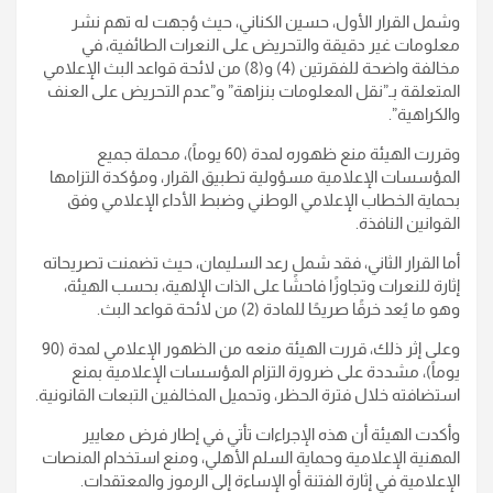
وشمل القرار الأول، حسين الكناني، حيث وُجهت له تهم نشر
معلومات غير دقيقة والتحريض على النعرات الطائفية، في
مخالفة واضحة للفقرتين (4) و(8) من لائحة قواعد البث الإعلامي
المتعلقة بـ”نقل المعلومات بنزاهة” و”عدم التحريض على العنف
والكراهية”.
وقررت الهيئة منع ظهوره لمدة (60 يوماً)، محملة جميع
المؤسسات الإعلامية مسؤولية تطبيق القرار، ومؤكدة التزامها
بحماية الخطاب الإعلامي الوطني وضبط الأداء الإعلامي وفق
القوانين النافذة.
أما القرار الثاني، فقد شمل رعد السليمان، حيث تضمنت تصريحاته
إثارة للنعرات وتجاوزًا فاحشًا على الذات الإلهية، بحسب الهيئة،
وهو ما يُعد خرقًا صريحًا للمادة (2) من لائحة قواعد البث.
وعلى إثر ذلك، قررت الهيئة منعه من الظهور الإعلامي لمدة (90
يوماً)، مشددة على ضرورة التزام المؤسسات الإعلامية بمنع
استضافته خلال فترة الحظر، وتحميل المخالفين التبعات القانونية.
وأكدت الهيئة أن هذه الإجراءات تأتي في إطار فرض معايير
المهنية الإعلامية وحماية السلم الأهلي، ومنع استخدام المنصات
الإعلامية في إثارة الفتنة أو الإساءة إلى الرموز والمعتقدات.