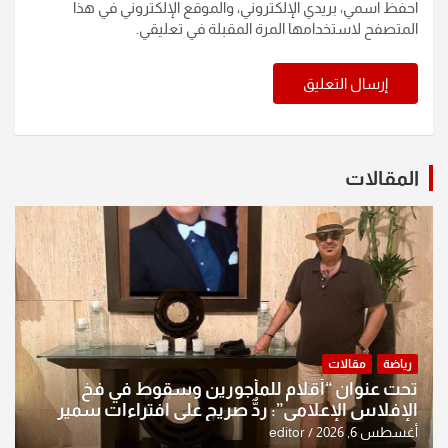
احفظ اسمي، بريدي الإلكتروني، والموقع الإلكتروني في هذا
المتصفح لاستخدامها المرة المقبلة في تعليقي.
المقالات
رياضة
مقالات
تحت عنوان “أقلام للمأجورين وسقوط في فخ
الإفلاس الإعلامي”: ردٌّ صريح على افتراءات سمير
الشكرجي
أغسطس 6, 2026
editor